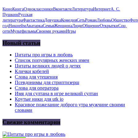
Кино
Книга
Одноклассники
Вконтакте
Литература
Интернет
А. С.
Пушкин
Русская
литература
Фантастика
Девушка
Комедия
Сеть
Роман
Любовь
Общество
Фот
год
Никнейм
Аватарка
Семья
Женщина
Люди
Общение
Открытки
Соц.
сети
Мультфильмы
Своими руками
Игры
Новый статьи
Цитаты про игры в любовь
Список популярных женских имен
Цитаты великих людей о детях
Клички кобелей
Слова для утешения
Псевдонимы для стриптизерш
Слова для оператора
Имя для султана в игре великий султан
Крутые ники для utk io
Красивое пожелание доброго утра мужчине своими
словами
Свежие комментарии