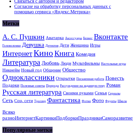
Связаться с автором и редактором
Согласие на обработку персональных данных с
помощью сервиса «Яндекс.Метрика»
Метки
Вконтакте
А. С. Пушкин
Аватарка
Аксессуары
Бизнес
Девушка
Дети
Женщина
Игры
Головоломки
Детектив
Кино
Книга
Интернет
Комедия
Литература
Любовь
Люди
Мультфильмы
Настольные игры
Общество
Никнейм
Новый год
Общение
Одноклассники
Повесть
Открытки
Письменная работа
Роман
Подарки
Полезные советы
Природа
Рассуждение на заданную тему
Русская литература
Своими руками
Семья
Сериалы
Фантастика
Сеть
Фото
Соц. сети
Триллер
Фотки
Фрукты
Школа
Всяко
разно
Интернет
Картинки
Подборки
Праздники
Саморазвитие
Популярные метки