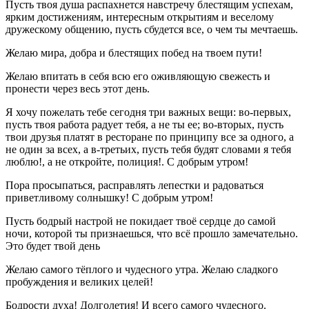
Пусть твоя душа распахнется навстречу блестящим успехам,
ярким достижениям, интересным открытиям и веселому
дружескому общению, пусть сбудется все, о чем ты мечтаешь.
Желаю мира, добра и блестящих побед на твоем пути!
Желаю впитать в себя всю его оживляющую свежесть и
пронести через весь этот день.
Я хочу пожелать тебе сегодня три важных вещи: во-первых,
пусть твоя работа радует тебя, а не ты ее; во-вторых, пусть
твои друзья платят в ресторане по принципу все за одного, а
не один за всех, а в-третьих, пусть тебя будят словами я тебя
люблю!, а не откройте, полиция!. С добрым утром!
Пора просыпаться, расправлять лепестки и радоваться
приветливому солнышку! С добрым утром!
Пусть бодрый настрой не покидает твоё сердце до самой
ночи, которой ты признаешься, что всё прошло замечательно.
Это будет твой день
Желаю самого тёплого и чудесного утра. Желаю сладкого
пробуждения и великих целей!
Бодрости духа! Долголетия! И всего самого чудесного.