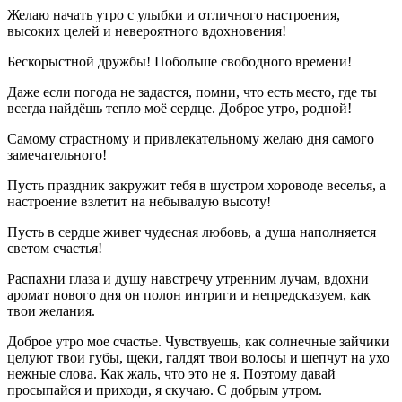
Желаю начать утро с улыбки и отличного настроения,
высоких целей и невероятного вдохновения!
Бескорыстной дружбы! Побольше свободного времени!
Даже если погода не задастся, помни, что есть место, где ты
всегда найдёшь тепло моё сердце. Доброе утро, родной!
Самому страстному и привлекательному желаю дня самого
замечательного!
Пусть праздник закружит тебя в шустром хороводе веселья, а
настроение взлетит на небывалую высоту!
Пусть в сердце живет чудесная любовь, а душа наполняется
светом счастья!
Распахни глаза и душу навстречу утренним лучам, вдохни
аромат нового дня он полон интриги и непредсказуем, как
твои желания.
Доброе утро мое счастье. Чувствуешь, как солнечные зайчики
целуют твои губы, щеки, галдят твои волосы и шепчут на ухо
нежные слова. Как жаль, что это не я. Поэтому давай
просыпайся и приходи, я скучаю. С добрым утром.