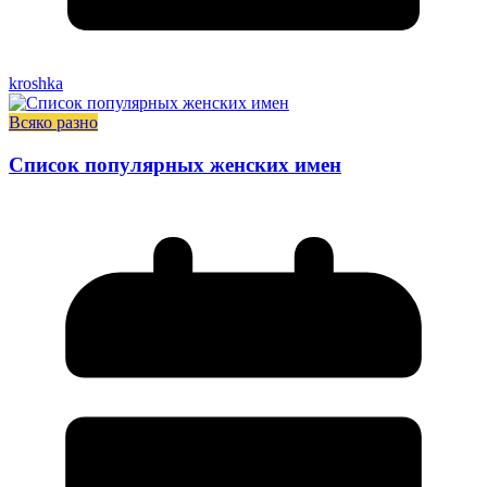
kroshka
Всяко разно
Список популярных женских имен