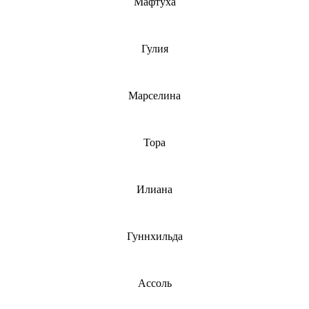
Мафтуха
Гулия
Марселина
Тора
Илиана
Гуннхильда
Ассоль