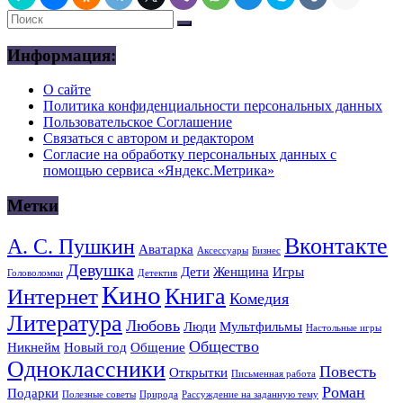
Информация:
О сайте
Политика конфиденциальности персональных данных
Пользовательское Соглашение
Связаться с автором и редактором
Согласие на обработку персональных данных с
помощью сервиса «Яндекс.Метрика»
Метки
Вконтакте
А. С. Пушкин
Аватарка
Аксессуары
Бизнес
Девушка
Дети
Женщина
Игры
Головоломки
Детектив
Кино
Книга
Интернет
Комедия
Литература
Любовь
Люди
Мультфильмы
Настольные игры
Общество
Никнейм
Новый год
Общение
Одноклассники
Повесть
Открытки
Письменная работа
Роман
Подарки
Полезные советы
Природа
Рассуждение на заданную тему