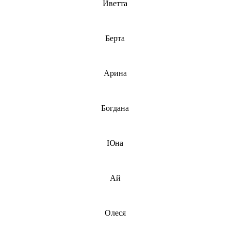
Иветта
Берта
Арина
Богдана
Юна
Ай
Олеся