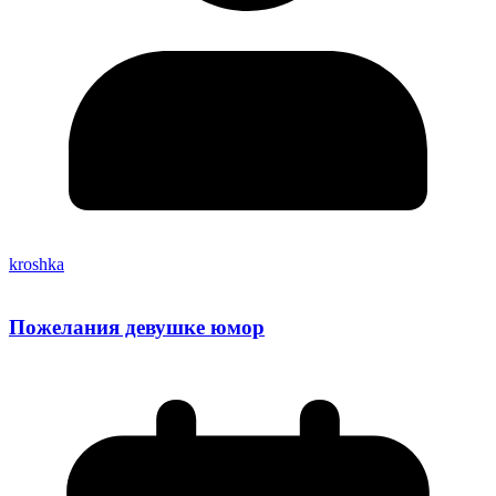
kroshka
Пожелания девушке юмор