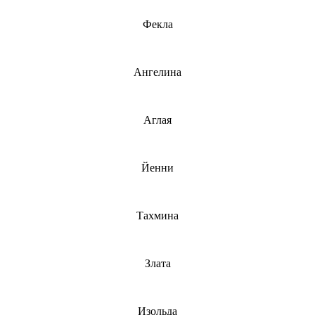
Фекла
Ангелина
Аглая
Йенни
Тахмина
Злата
Изольда