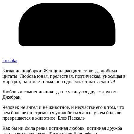
kroshka
Заглавие подборки: Женщина расцветает, когда любима
цитаты. Любовь юная, прелестная, поэтическая, уносящая в
мир грез, на земле только она одна может дать счастье!
Любовь и сомнение никогда не уживутся друг с другом.
Джебран
Человек не ангел и не животное, и несчастье его в том, что
чем больше он стремится уподобиться ангелу, тем больше
превращается в животное. Блез Паскаль
Как бы ни была редка истинная любовь, истинная дружба
встречается еще реже. Франсуа де Ларошфуко