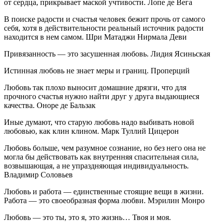
от сердца, прикрывает маской учтивости. Лопе де Вега
В поиске радости и счастья человек бежит прочь от самого
себя, хотя в действительности реальный источник радости
находится в нем самом. Шри Матаджи Нирмала Деви
Привязанность — это засушенная любовь. Лидия Ясиньская
Истинная любовь не знает меры и границ. Проперций
Любовь так плохо выносит домашние дрязги, что для
прочного счастья нужно найти друг у друга выдающиеся
качества. Оноре де Бальзак
Иные думают, что старую любовь надо выбивать новой
любовью, как клин клином. Марк Туллий Цицерон
Любовь больше, чем разумное сознание, но без него она не
могла бы действовать как внутренняя спасительная сила,
возвышающая, а не упраздняющая индивидуальность.
Владимир Соловьев
Любовь и работа — единственные стоящие вещи в жизни.
Работа — это своеобразная форма любви. Мэрилин Монро
Любовь — это ты, это я, это жизнь… Твоя и моя.