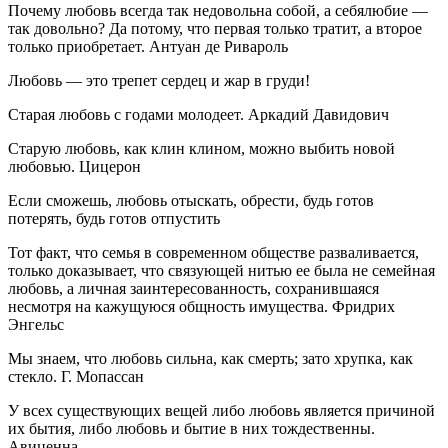
Почему любовь всегда так недовольна собой, а себялюбие —
так довольно? Да потому, что первая только тратит, а второе
только приобретает. Антуан де Ривароль
Любовь — это трепет сердец и жар в груди!
Старая любовь с годами молодеет. Аркадий Давидович
Старую любовь, как клин клином, можно выбить новой
любовью. Цицерон
Если сможешь, любовь отыскать, обрести, будь готов
потерять, будь готов отпустить
Тот факт, что семья в современном обществе разваливается,
только доказывает, что связующей нитью ее была не семейная
любовь, а личная заинтересованность, сохранившаяся
несмотря на кажущуюся общность имущества. Фридрих
Энгельс
Мы знаем, что любовь сильна, как смерть; зато хрупка, как
стекло. Г. Мопассан
У всех существующих вещей либо любовь является причиной
их бытия, либо любовь и бытие в них тождественны.
Авиценна