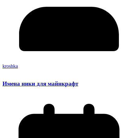
kroshka
Имена ники для майнкрафт