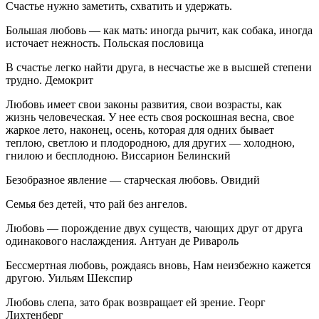
Счастье нужно заметить, схватить и удержать.
Большая любовь — как мать: иногда рычит, как собака, иногда
источает нежность. Польская пословица
В счастье легко найти друга, в несчастье же в высшей степени
трудно. Демокрит
Любовь имеет свои законы развития, свои возрасты, как
жизнь человеческая. У нее есть своя роскошная весна, свое
жаркое лето, наконец, осень, которая для одних бывает
теплою, светлою и плодородною, для других — холодною,
гнилою и бесплодною. Виссарион Белинский
Безобразное явление — старческая любовь. Овидий
Семья без детей, что рай без ангелов.
Любовь — порождение двух существ, чающих друг от друга
одинакового наслаждения. Антуан де Ривароль
Бессмертная любовь, рождаясь вновь, Нам неизбежно кажется
другою. Уильям Шекспир
Любовь слепа, зато брак возвращает ей зрение. Георг
Лихтенберг