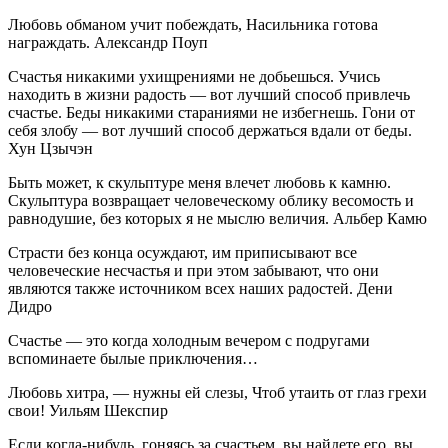
Любовь обманом учит побеждать, Насильника готова
награждать. Александр Поуп
Счастья никакими ухищрениями не добьешься. Учись
находить в жизни радость — вот лучший способ привлечь
счастье. Беды никакими стараниями не избегнешь. Гони от
себя злобу — вот лучший способ держаться вдали от беды.
Хун Цзычэн
Быть может, к скульптуре меня влечет любовь к камню.
Скульптура возвращает человеческому облику весомость и
равнодушие, без которых я не мыслю величия. Альбер Камю
Страсти без конца осуждают, им приписывают все
человеческие несчастья и при этом забывают, что они
являются также источником всех наших радостей. Дени
Дидро
Счастье — это когда холодным вечером с подругами
вспоминаете былые приключения…
Любовь хитра, — нужны ей слезы, Чтоб утаить от глаз грехи
свои! Уильям Шекспир
Если когда-нибудь, гоняясь за счастьем, вы найдете его, вы,