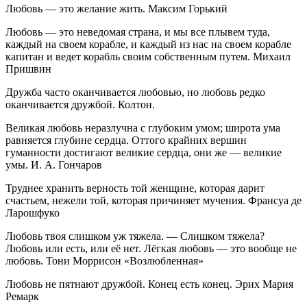
Любовь — это желание жить. Максим Горький
Любовь — это неведомая страна, и мы все плывем туда,
каждый на своем корабле, и каждый из нас на своем корабле
капитан и ведет корабль своим собственным путем. Михаил
Пришвин
Дружба часто оканчивается любовью, но любовь редко
оканчивается дружбой. Колтон.
Великая любовь неразлучна с глубоким умом; широта ума
равняется глубине сердца. Оттого крайних вершин
гуманности достигают великие сердца, они же — великие
умы. И. А. Гончаров
Труднее хранить верность той женщине, которая дарит
счастьем, нежели той, которая причиняет мучения. Франсуа де
Ларошфуко
Любовь твоя слишком уж тяжела. — Слишком тяжела?
Любовь или есть, или её нет. Лёгкая любовь — это вообще не
любовь. Тони Моррисон «Возлюбленная»
Любовь не пятнают дружбой. Конец есть конец. Эрих Мария
Ремарк