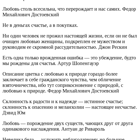
Любовь столь всесильна, что перерождает и нас самих. Федор
Михайлович Достоевский
Не в деньгах счастье, а в покупках.
Ни один человек не прожил настоящей жизни, если он не был
очищен любовью женщины, подкреплен ее мужеством и
руководим ее скромной рассудительностью. Джон Рескин
Есть одна только врожденная ошибка — это убеждение, будто
мы рождены для счастья. Артур Шопенгауэр
Описание цветка с любовью к природе гораздо более
заключает в себе гражданского чувства, чем обличение
взяточничества, ибо тут соприкосновение с природой, с
любовью к природе. Федор Михайлович Достоевский
Склонность к радости и к надежде — истинное счастье;
склонность к опасению и меланхолии — настоящее несчастье.
Дэвид Юм
Любовь — порождение двух существ, чающих друг от друга
одинакового наслаждения. Антуан де Ривароль
Невелика беда — услужить неблагодарному, но большое