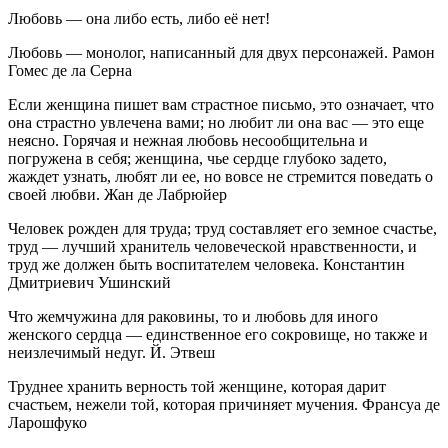
Любовь — она либо есть, либо её нет!
Любовь — монолог, написанный для двух персонажей. Рамон
Гомес де ла Серна
Если женщина пишет вам страстное письмо, это означает, что
она страстно увлечена вами; но любит ли она вас — это еще
неясно. Горячая и нежная любовь несообщительна и
погружена в себя; женщина, чье сердце глубоко задето,
жаждет узнать, любят ли ее, но вовсе не стремится поведать о
своей любви. Жан де Лабрюйер
Человек рожден для труда; труд составляет его земное счастье,
труд — лучший хранитель человеческой нравственности, и
труд же должен быть воспитателем человека. Константин
Дмитриевич Ушинский
Что жемчужина для раковины, то и любовь для иного
женского сердца — единственное его сокровище, но также и
неизлечимый недуг. Й. Этвеш
Труднее хранить верность той женщине, которая дарит
счастьем, нежели той, которая причиняет мучения. Франсуа де
Ларошфуко