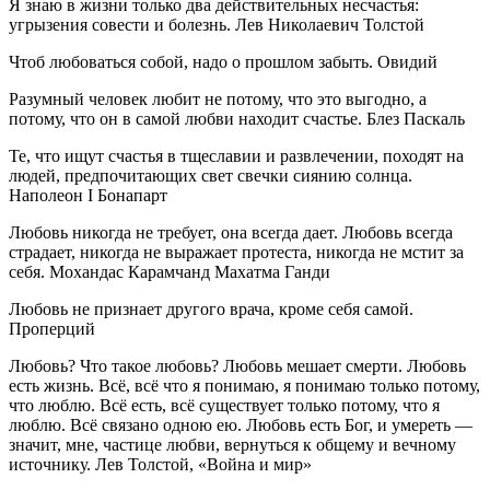
Я знаю в жизни только два действительных несчастья:
угрызения совести и болезнь. Лев Николаевич Толстой
Чтоб любоваться собой, надо о прошлом забыть. Овидий
Разумный человек любит не потому, что это выгодно, а
потому, что он в самой любви находит счастье. Блез Паскаль
Те, что ищут счастья в тщеславии и развлечении, походят на
людей, предпочитающих свет свечки сиянию солнца.
Наполеон I Бонапарт
Любовь никогда не требует, она всегда дает. Любовь всегда
страдает, никогда не выражает протеста, никогда не мстит за
себя. Мохандас Карамчанд Махатма Ганди
Любовь не признает другого врача, кроме себя самой.
Проперций
Любовь? Что такое любовь? Любовь мешает смерти. Любовь
есть жизнь. Всё, всё что я понимаю, я понимаю только потому,
что люблю. Всё есть, всё существует только потому, что я
люблю. Всё связано одною ею. Любовь есть Бог, и умереть —
значит, мне, частице любви, вернуться к общему и вечному
источнику. Лев Толстой, «Война и мир»