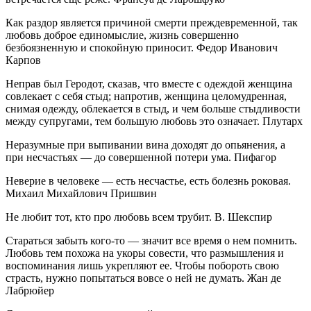
Как раздор является причиной смерти преждевременной, так
любовь доброе единомыслие, жизнь совершенно
безбоязненную и спокойную приносит. Федор Иванович
Карпов
Неправ был Геродот, сказав, что вместе с одеждой женщина
совлекает с себя стыд; напротив, женщина целомудренная,
снимая одежду, облекается в стыд, и чем больше стыдливости
между супругами, тем большую любовь это означает. Плутарх
Неразумные при выпивании вина доходят до опьянения, а
при несчастьях — до совершенной потери ума. Пифагор
Неверие в человеке — есть несчастье, есть болезнь роковая.
Михаил Михайлович Пришвин
Не любит тот, кто про любовь всем трубит. В. Шекспир
Стараться забыть кого-то — значит все время о нем помнить.
Любовь тем похожа на укоры совести, что размышления и
воспоминания лишь укрепляют ее. Чтобы побороть свою
страсть, нужно попытаться вовсе о ней не думать. Жан де
Лабрюйер