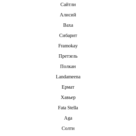
Сайтли
Алисий
Ваха
Сибарит
Framokay
Претзель
Полкан
Landameena
Ермат
Хавьер
Fata Stella
Aga
Солти