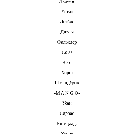
Люверс
Усамо
Дьябло
Джуля
Фальклер
Colas
Верт
Хорст
Шмандёрик
-M A N G O-
Усан
Сарбас
Узницаада
Урчик