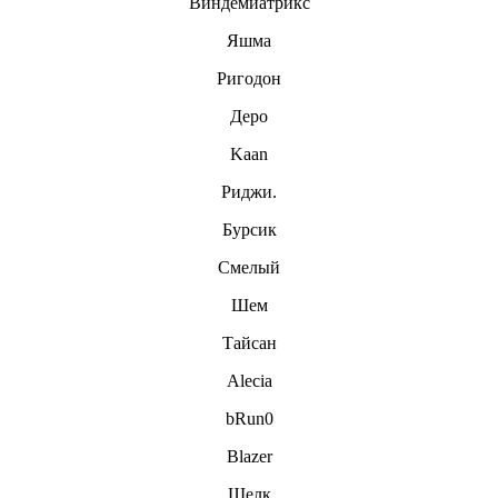
Виндемиатрикс
Яшма
Ригодон
Деро
Kaan
Риджи.
Бурсик
Смелый
Шем
Тайсан
Alecia
bRun0
Blazer
Шелк