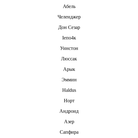
Абель
Челенджер
Дон Сезар
Iепо4к
Уинстон
Люссак
Арык
Эммин
Haldus
Норт
Андроид
Азер
Сапфира