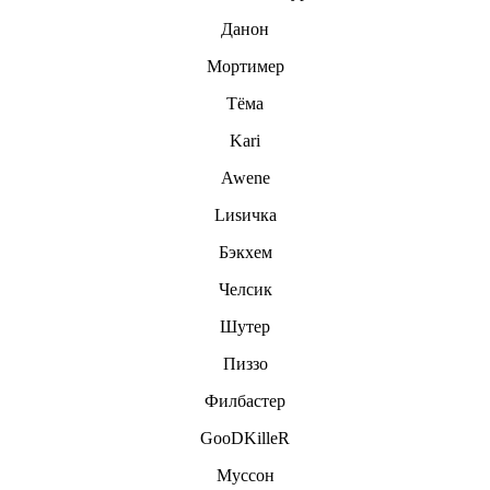
Данон
Мортимер
Тёма
Kari
Awene
Lиsичка
Бэкхем
Челсик
Шутер
Пиззо
Филбастер
GooDKilleR
Муссон