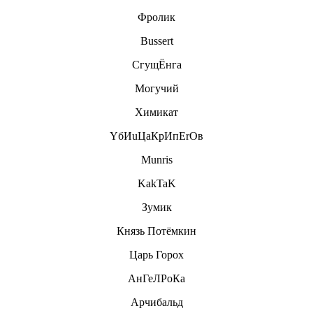
Фролик
Bussert
CгущЁнга
Могучий
Химикат
YбИuЦаКрИпЕrОв
Munris
KakTaK
Зумик
Князь Потёмкин
Царь Горох
АнГеЛРоКа
Арчибальд