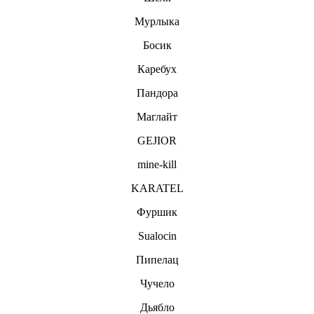
Мурлыка
Босик
Каребух
Пандора
Маглайт
GEJIOR
mine-kill
KARATEL
Фуршик
Sualocin
Пипелац
Чучело
Дьябло