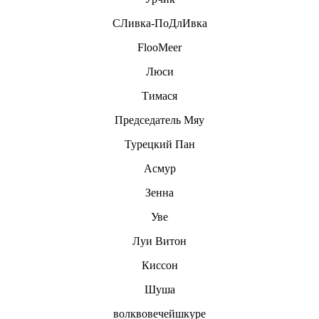
СЛивка-ПоДлИвка
FlooMeer
Люси
Тимася
Председатель Мяу
Турецкий Пан
Асмур
Зенна
Уве
Луи Витон
Киссон
Шуша
волквовечейшкуре