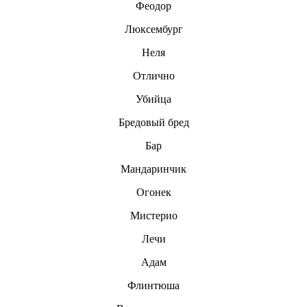
Феодор
Люксембург
Неля
Отлично
Убийца
Бредовый бред
Бар
Мандаринчик
Огонек
Мистерио
Лечи
Адам
Флинтюша