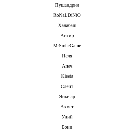
Пушандрил
RoNaLDiNiO
Халабаш
Ангир
MrSmileGame
Неля
Апач
Kleeia
Слейт
Янычар
Ахмет
Уний
Бони