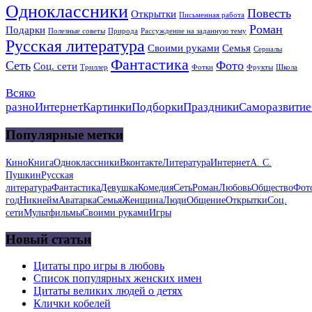
Одноклассники
Повесть
Открытки
Письменная работа
Роман
Подарки
Полезные советы
Природа
Рассуждение на заданную тему
Русская литература
Своими руками
Семья
Сериалы
Фантастика
Сеть
Фото
Соц. сети
Триллер
Фотки
Фрукты
Школа
Всяко
разно
Интернет
Картинки
Подборки
Праздники
Саморазвитие
Популярные метки
Кино
Книга
Одноклассники
Вконтакте
Литература
Интернет
А. С.
Пушкин
Русская
литература
Фантастика
Девушка
Комедия
Сеть
Роман
Любовь
Общество
Фот
год
Никнейм
Аватарка
Семья
Женщина
Люди
Общение
Открытки
Соц.
сети
Мультфильмы
Своими руками
Игры
Новый статьи
Цитаты про игры в любовь
Список популярных женских имен
Цитаты великих людей о детях
Клички кобелей