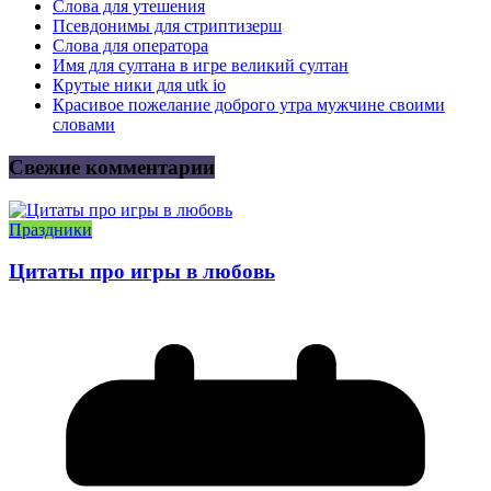
Слова для утешения
Псевдонимы для стриптизерш
Слова для оператора
Имя для султана в игре великий султан
Крутые ники для utk io
Красивое пожелание доброго утра мужчине своими
словами
Свежие комментарии
Праздники
Цитаты про игры в любовь