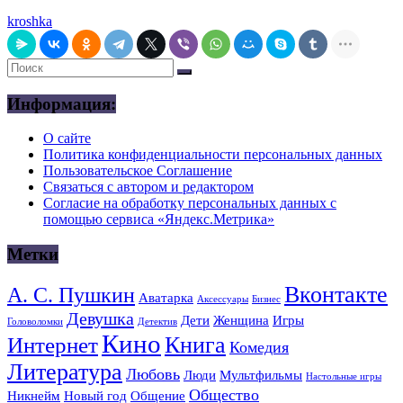
kroshka
Информация:
О сайте
Политика конфиденциальности персональных данных
Пользовательское Соглашение
Связаться с автором и редактором
Согласие на обработку персональных данных с
помощью сервиса «Яндекс.Метрика»
Метки
Вконтакте
А. С. Пушкин
Аватарка
Аксессуары
Бизнес
Девушка
Дети
Женщина
Игры
Головоломки
Детектив
Кино
Книга
Интернет
Комедия
Литература
Любовь
Люди
Мультфильмы
Настольные игры
Общество
Никнейм
Новый год
Общение