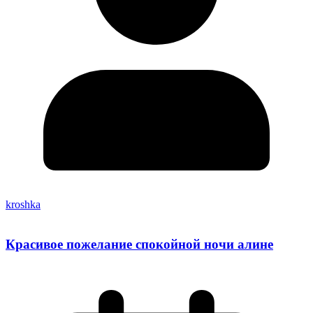
kroshka
Красивое пожелание спокойной ночи алине