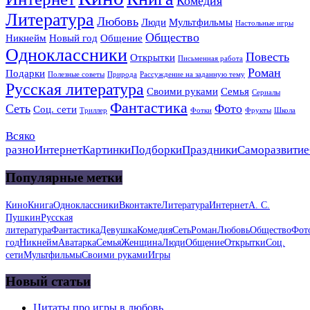
Комедия
Литература
Любовь
Люди
Мультфильмы
Настольные игры
Общество
Никнейм
Новый год
Общение
Одноклассники
Повесть
Открытки
Письменная работа
Роман
Подарки
Полезные советы
Природа
Рассуждение на заданную тему
Русская литература
Своими руками
Семья
Сериалы
Фантастика
Сеть
Фото
Соц. сети
Триллер
Фотки
Фрукты
Школа
Всяко
разно
Интернет
Картинки
Подборки
Праздники
Саморазвитие
Популярные метки
Кино
Книга
Одноклассники
Вконтакте
Литература
Интернет
А. С.
Пушкин
Русская
литература
Фантастика
Девушка
Комедия
Сеть
Роман
Любовь
Общество
Фот
год
Никнейм
Аватарка
Семья
Женщина
Люди
Общение
Открытки
Соц.
сети
Мультфильмы
Своими руками
Игры
Новый статьи
Цитаты про игры в любовь