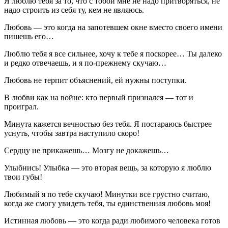
Я люблю тебя за то, что с тобой мне не надо притворяться, не
надо строить из себя ту, кем не являюсь.
Любовь — это когда на запотевшем окне вместо своего имени
пишешь его…
Люблю тебя я все сильнее, хочу к тебе я поскорее… Ты далеко
и редко отвечаешь, и я по-прежнему скучаю…
Любовь не терпит объяснений, ей нужны поступки.
В любви как на войне: кто первый признался — тот и
проиграл.
Минута кажется вечностью без тебя. Я постараюсь быстрее
уснуть, чтобы завтра наступило скоро!
Сердцу не прикажешь… Мозгу не докажешь…
Улыбнись! Улыбка — это вторая вещь, за которую я люблю
твои губы!
Любимый я по тебе скучаю! Минутки все грустно считаю,
когда же смогу увидеть тебя, ты единственная любовь моя!
Истинная любовь — это когда ради любимого человека готов