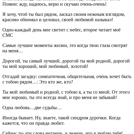
Помни: жду, надеюсь, верю и скучаю очень-очень!
Я хочу, чтоб ты был рядом, ласкал своим нежным взглядом,
красиво обнимал и целовал, своей любимой называл!
Одно-каждый день мне светит с небес, второе читает моё
СМС
Самые лучшие моменты жизни, это когда твои глаза смотрят
на меня…
Дорогой, ты самый лучший, дорогой ты мой родной, дорогой
ты мой хороший, мой любимый, золотой!
Отгадай загадку: симпатичная, общительная, очень хочет быть
с тобою рядом…: Это кто же, кто?
Ты мой любимый и родной, с тобою я, а ты со мной. От этого
мне хорошо, ты это всегда знай, и про меня не забывай!
Одна любовь…две судьбы…
Иногда бывает. Ну, знаете, такой синдром дурочки. Когда
кажется, что он правда любит.
Сейчас ты эти слова читаешь, и знаешь, что я люблю тебя!