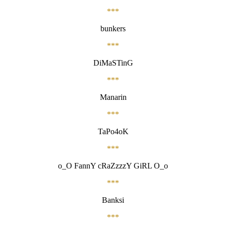
***
bunkers
***
DiMaSTinG
***
Manarin
***
TaPo4oK
***
о_О FannY cRaZzzzY GiRL О_о
***
Banksi
***