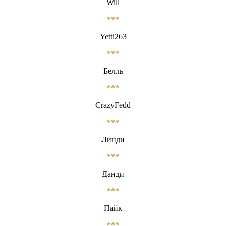
Will
***
Yetti263
***
Белль
***
CrazyFedd
***
Линди
***
Данди
***
Пайк
***