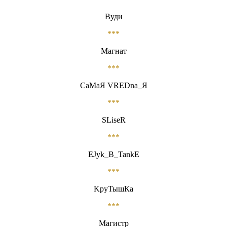
Вуди
***
Магнат
***
СаМаЯ VREDna_Я
***
SLiseR
***
EJyk_B_TankE
***
KруТышКа
***
Магистр