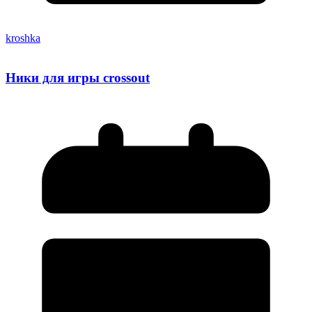
kroshka
Ники для игры crossout