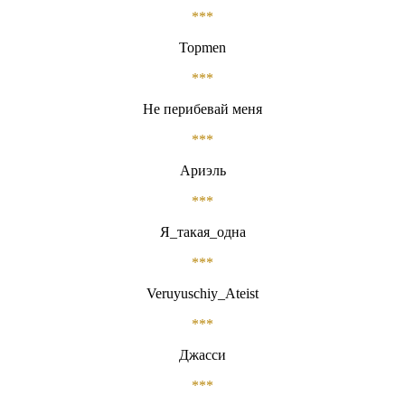
***
Topmen
***
Не перибевай меня
***
Ариэль
***
Я_такая_одна
***
Veruyuschiy_Ateist
***
Джасси
***