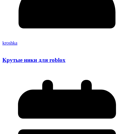
kroshka
Крутые ники для roblox