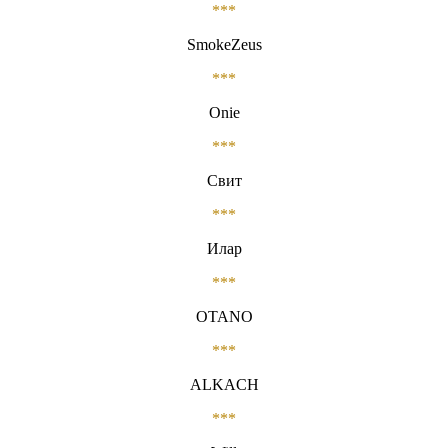
***
SmokeZeus
***
Onie
***
Свит
***
Илар
***
OTANO
***
ALKACH
***