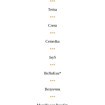
***
Terisa
***
Слеш
***
Ceme4ka
***
JayS
***
BeJIuKuu*
***
Везунчик
***