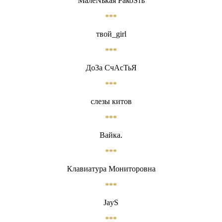
МалеNькая PакоSть
***
твой_girl
***
ДоЗа СчАсТьЯ
***
слезы китов
***
Вайка.
***
Клавиатура Мониторовна
***
JayS
***