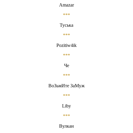
Amazar
***
Туська
***
Pozitiw4ik
***
Че
***
ВоЗьмИте ЗаМуж
***
Liby
***
Вулкан