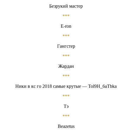
Безрукий мастер
***
E-ron
***
Гангстер
***
Жардан
***
Ники в кс го 2018 самые крутые — Tol9H_6aTbka
***
Тэ
***
Beazetus