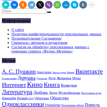
Информация:
О сайте
Политика конфиденциальности персональных данных
Пользовательское Соглашение
Связаться с автором и редактором
Согласие на обработку персональных данных с
помощью сервиса «Яндекс.Метрика»
Метки
Вконтакте
А. С. Пушкин
Аватарка
Аксессуары
Бизнес
Девушка
Дети
Женщина
Игры
Головоломки
Детектив
Кино
Книга
Интернет
Комедия
Литература
Любовь
Люди
Мультфильмы
Настольные игры
Общество
Никнейм
Новый год
Общение
Одноклассники
Повесть
Открытки
Письменная работа