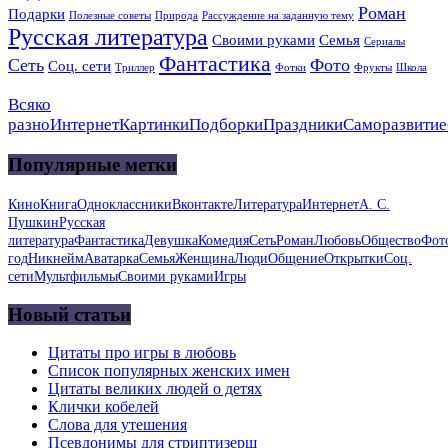
Роман
Подарки
Полезные советы
Природа
Рассуждение на заданную тему
Русская литература
Своими руками
Семья
Сериалы
Фантастика
Сеть
Фото
Соц. сети
Триллер
Фотки
Фрукты
Школа
Всяко
разно
Интернет
Картинки
Подборки
Праздники
Саморазвитие
Популярные метки
Кино
Книга
Одноклассники
Вконтакте
Литература
Интернет
А. С.
Пушкин
Русская
литература
Фантастика
Девушка
Комедия
Сеть
Роман
Любовь
Общество
Фот
год
Никнейм
Аватарка
Семья
Женщина
Люди
Общение
Открытки
Соц.
сети
Мультфильмы
Своими руками
Игры
Новый статьи
Цитаты про игры в любовь
Список популярных женских имен
Цитаты великих людей о детях
Клички кобелей
Слова для утешения
Псевдонимы для стриптизерш