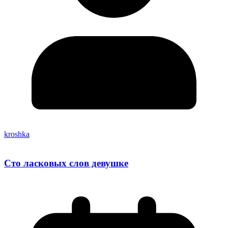
kroshka
Сто ласковых слов девушке