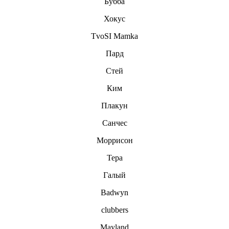
Бубба
Хокус
TvoSI Mamka
Пард
Стей
Ким
Плакун
Санчес
Моррисон
Тера
Галый
Badwyn
clubbers
Mayland