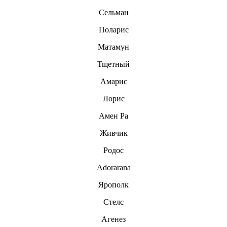
Сельман
Поларис
Матамун
Тщетный
Амарис
Лорис
Амен Ра
Живчик
Родос
Adorarana
Ярополк
Стелс
Агенез