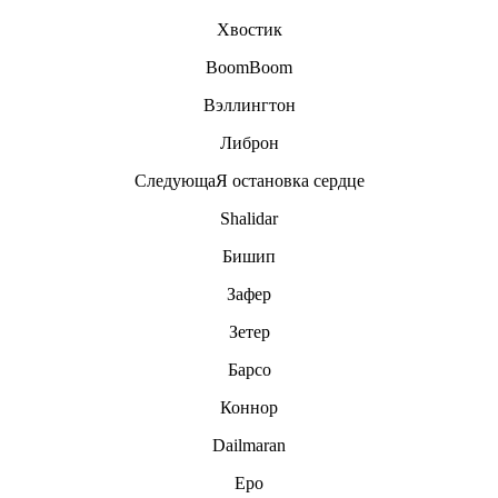
Хвостик
BoomBoom
Вэллингтон
Либрон
СледующаЯ остановка сердце
Shalidar
Бишип
Зафер
Зетер
Барсо
Коннор
Dailmaran
Еро