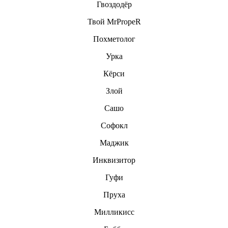
Гвоздодёр
Твой MrPropeR
Похметолог
Урка
Кёрси
Злой
Сашо
Софокл
Маджик
Инквизитор
Гуфи
Пруха
Милликисс