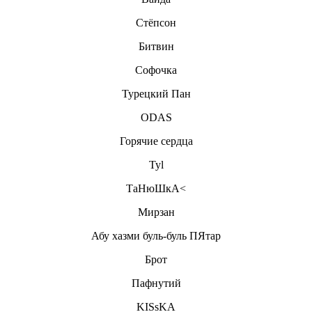
Стёпсон
Битвин
Софочка
Турецкий Пан
ODAS
Горячие сердца
Tyl
ТаНюШкА<
Мирзан
Абу хазми буль-буль ПЯтар
Брот
Пафнутий
KISsKA