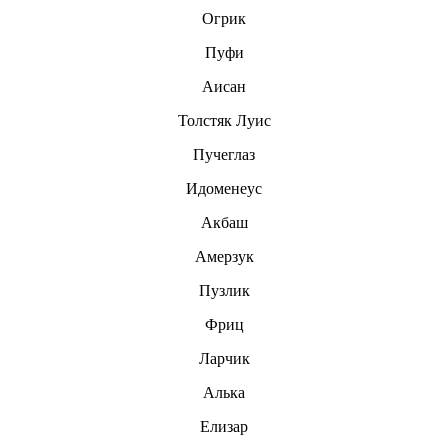
Огрик
Пуфи
Аисан
Толстяк Луис
Пучеглаз
Идоменеус
Акбаш
Амерзук
Пузлик
Фриц
Ларчик
Алька
Елизар