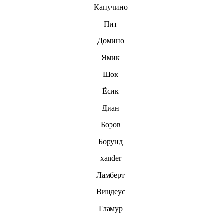
Капучино
Пит
Домино
Ямик
Шок
Ёсик
Диан
Бopoв
Борунд
xander
Ламберт
Виндеус
Гламур