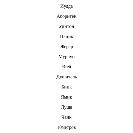
Иудда
Абориген
Уинтон
Цапик
Жерар
Мурчун
Brett
Душитель
Бинк
Ямик
Луша
Чанк
10метров