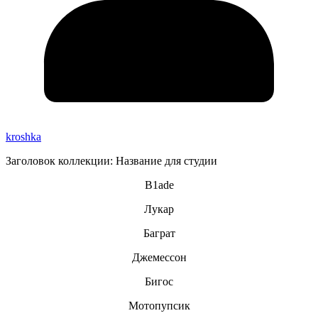
kroshka
Заголовок коллекции: Название для студии
B1ade
Лукар
Баграт
Джемессон
Бигос
Мотопупсик