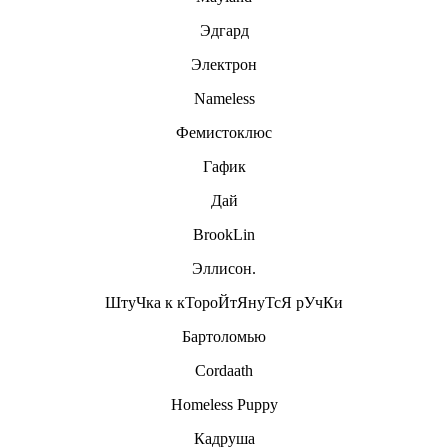
Эдгард
Электрон
Nameless
Фемистоклюс
Гафик
Дай
BrookLin
Эллисон.
ШтуЧка к кТороЙтЯнуТсЯ рУчКи
Бартоломью
Cordaath
Homeless Puppy
Кадруша