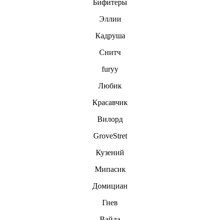
Бифитеры
Эллии
Кадруша
Снитч
furyy
Любик
Красавчик
Вилорд
GroveStret
Кузений
Мипасик
Домициан
Гнев
Вайда