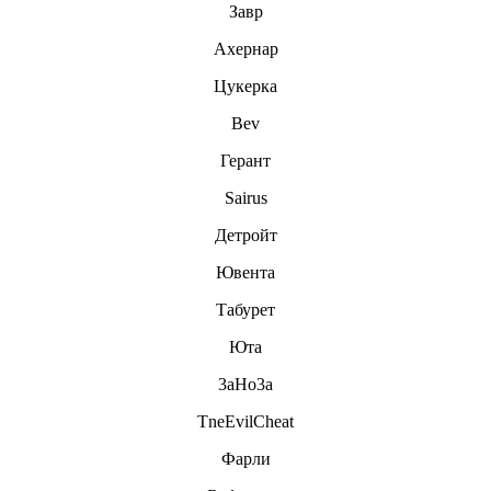
Завр
Ахернар
Цукерка
Bev
Герант
Sairus
Детройт
Ювента
Табурет
Юта
3aHo3a
TneEvilCheat
Фарли