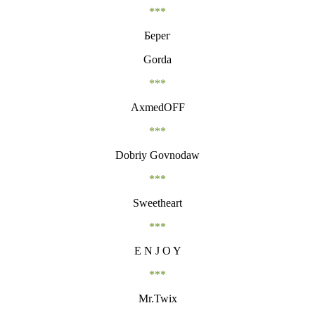
***
Берег
Gorda
***
AxmedOFF
***
Dobriy Govnodaw
***
Sweetheart
***
E N J O Y
***
Mr.Twix