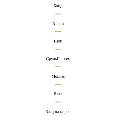
Бонд
***
Abram
***
Шон
***
СрульНафсех
***
Munilas
***
Лика
***
Заяц на марсе