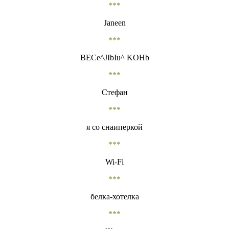
***
Janeen
***
BECe^JIbIu^ KOHb
***
Стефан
***
я со снаиперкой
***
Wi-Fi
***
белка-хотелка
***