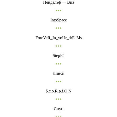
Пендальф — Виз
***
IntoSpace
***
ForeVeR_In_yoUr_drEaMs
***
StepIC
***
Линси
***
$.c.o.R.p.!.O.N
***
Снуп