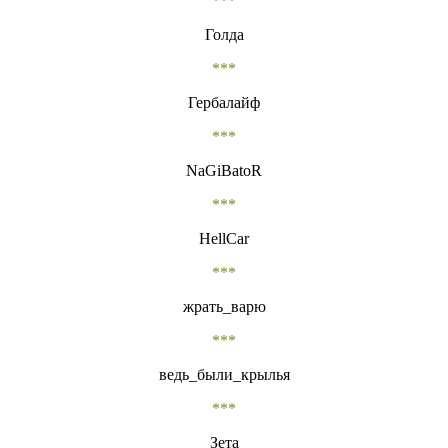
***
Голда
***
Гербалайф
***
NaGiBatoR
***
HellCar
***
жрать_варю
***
ведь_были_крылья
***
Зета