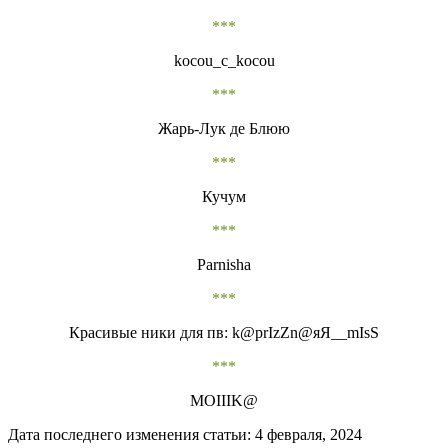
***
kocou_c_kocou
***
Жарь-Лук де Блюю
***
Кучум
***
Parnisha
***
Красивые ники для пв: k@prIzZn@яЯ__mIsS
***
МOIIIK@
Дата последнего изменения статьи: 4 февраля, 2024