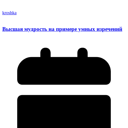
kroshka
Высшая мудрость на примере умных изречений