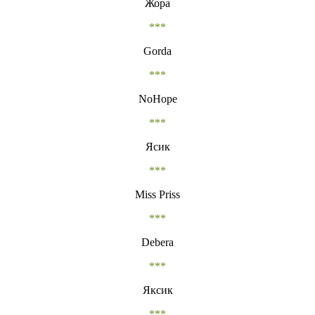
Жора
***
Gorda
***
NoHope
***
Ясик
***
Miss Priss
***
Debera
***
Яксик
***