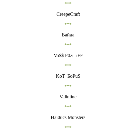
***
CreepeCraft
***
Вайда
***
Mi$$ P0ziTiFF
***
KoT_БоPuS
***
Valintine
***
Haiducs Monsters
***