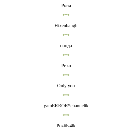
Рона
***
Hixenbaugh
***
панда
***
Рико
***
Only you
***
gamERROR*channelik
***
Pozitiv4ik