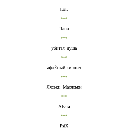
LoL
***
Чана
***
убитая_душа
***
афлЁный кирпич
***
Ляськи_Масяськи
***
Alsara
***
PsiX