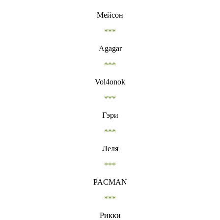
Мейсон
***
Agagar
***
Vol4onok
***
Гэри
***
Леля
***
PACMAN
***
Рикки