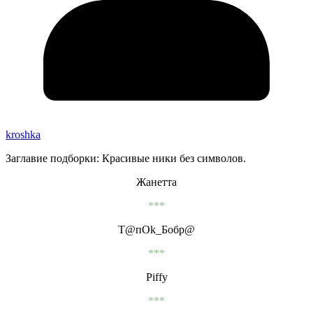
kroshka
Заглавие подборки: Красивые ники без символов.
Жанетта
***
Т@пOk_Бобр@
***
Piffy
***