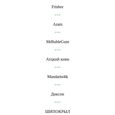
Frisbee
***
Ararn
***
MrBubleGum
***
Атцкий киви
***
Mandarin4ik
***
Диксон
***
ШИПОКРЫЛ