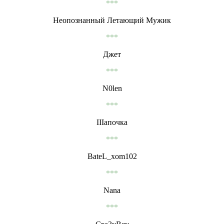
***
Неопознанный Летающий Мужик
***
Джет
***
N0len
***
IIIапочка
***
BateL_xom102
***
Nana
***