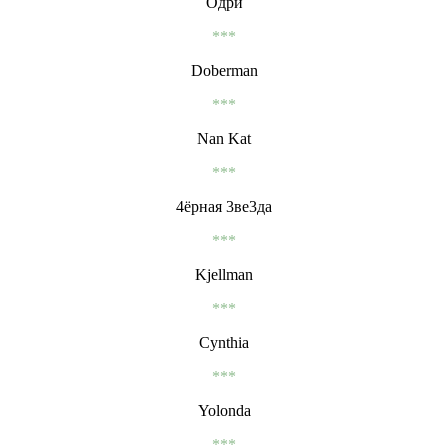
Одри
***
Doberman
***
Nan Kat
***
4ёрная 3ве3да
***
Kjellman
***
Cynthia
***
Yolonda
***