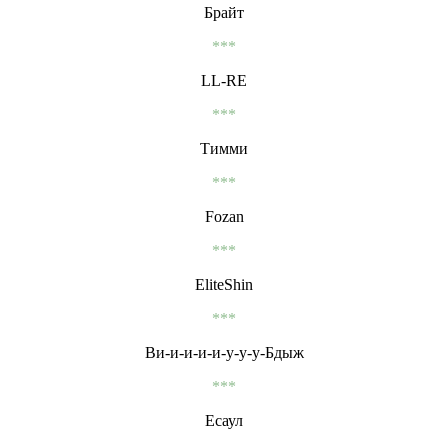
Брайт
***
LL-RE
***
Тимми
***
Fozan
***
EliteShin
***
Ви-и-и-и-и-у-у-у-Бдыж
***
Есаул