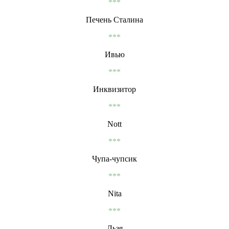
***
Печень Сталина
***
Ивью
***
Инквизитор
***
Nott
***
Чупа-чупсик
***
Nita
***
Льзя