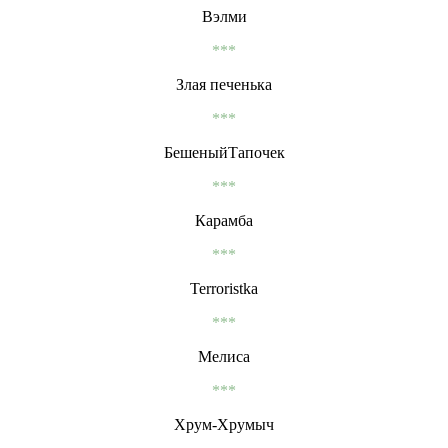
Вэлми
***
Злая печенька
***
БешеныйТапочек
***
Карамба
***
Terroristka
***
Мелиса
***
Хрум-Хрумыч