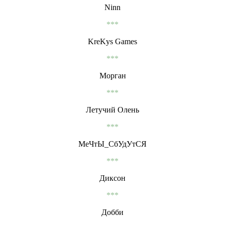
Ninn
***
KreKys Games
***
Морган
***
Летучий Олень
***
МеЧтЫ_СбУдУтСЯ
***
Диксон
***
Добби