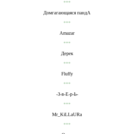
***
Домгагающаяся пандА
***
Amazar
***
Дерек
***
Fluffy
***
-З-в-Е-р-Ь-
***
Mr_KiLLaURa
***