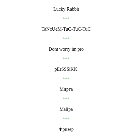
Lucky Rabbit
***
TaNcUeM-TuC-TuC-TuC
***
Dont worry im pro
***
pErSSSiKK
***
Мирта
***
Майра
***
Фризер