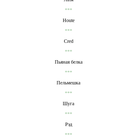
***
Houte
***
Cred
***
Пьяная белка
***
Пельмешка
***
Шуга
***
Рэд
***