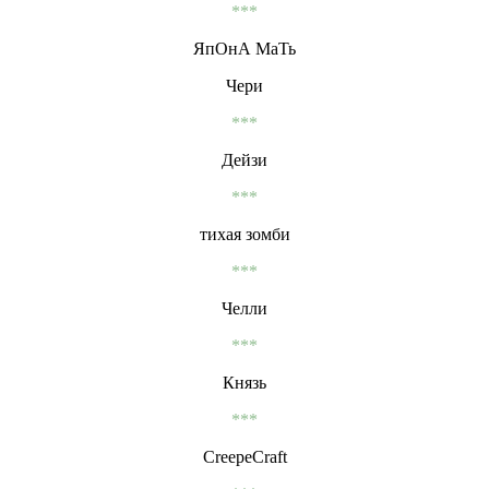
***
ЯпОнА МаТь
Чери
***
Дейзи
***
тихая зомби
***
Челли
***
Князь
***
CreepeCraft