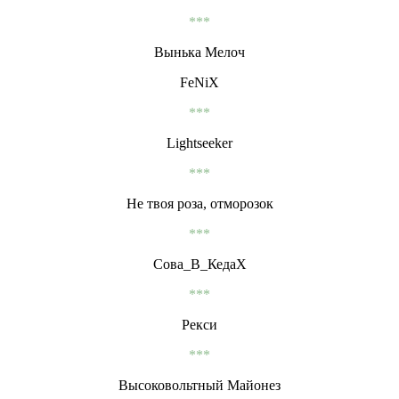
***
Вынька Мелоч
FeNiX
***
Lightseeker
***
Не твоя роза, отморозок
***
Сова_В_КедаХ
***
Рекси
***
Высоковольтный Майонез