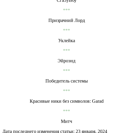
Сга3уВоу
***
Призрачний Лорд
***
Уклейка
***
Эйроэнд
***
Победитель системы
***
Красивые ники без символов: Garad
***
Митч
Дата последнего изменения статьи: 23 января, 2024