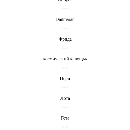
***
Dailmaran
***
Фрида
***
космический калощьь
***
Цери
***
Лота
***
Гета
***