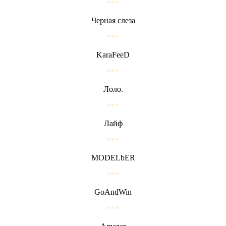
***
Черная слеза
***
KaraFeeD
***
Лоло.
***
Лайф
***
MODELbER
***
GoAndWin
***