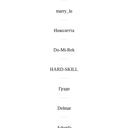
***
marry_lu
***
Николетта
***
Do-Mi-Rek
***
HARD-SKILL
***
Грэди
***
Delmar
***
Adogda