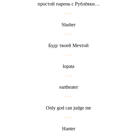
простой парень с Рублёвки…
***
Slasher
***
Буду твоей Мечтой
***
lopata
***
eartheater
***
Only god can judge me
***
Hanter