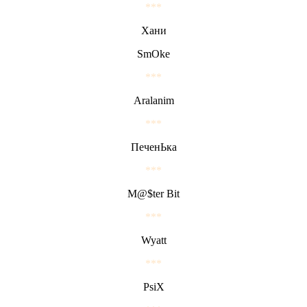
***
Хани
SmOke
***
Aralanim
***
ПеченЬка
***
M@$ter Bit
***
Wyatt
***
PsiX