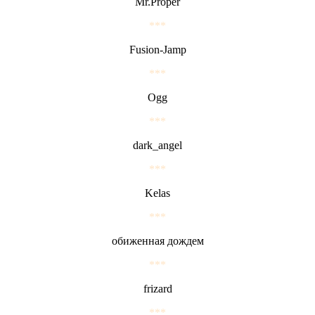
Mr.Proper
***
Fusion-Jamp
***
Ogg
***
dark_angel
***
Kelas
***
обиженная дождем
***
frizard
***