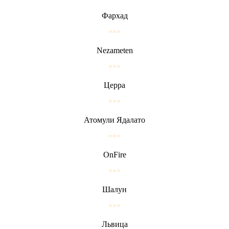
Фархад
***
Nezameten
***
Церра
***
Атомули Ядалато
***
OnFire
***
Шалун
***
Львица