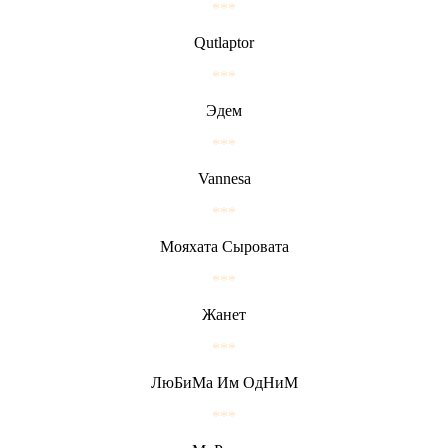
***
Qutlaptor
***
Эдем
***
Vannesa
***
Мояхата Сыровата
***
Жанет
***
ЛюБиМа Им ОдНиМ
***