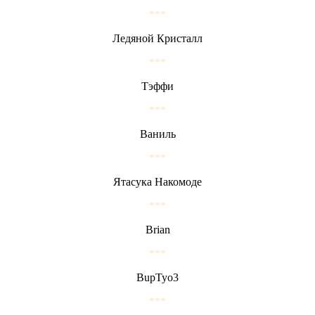
***
Ледяной Кристалл
***
Тэффи
***
Ваниль
***
Ятасука Накомоде
***
Brian
***
BupTyo3
***