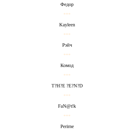
Федор
***
Kayleen
***
Рэйч
***
Комод
***
T?H?E ?E?N?D
***
FaN@t!k
***
Perirne