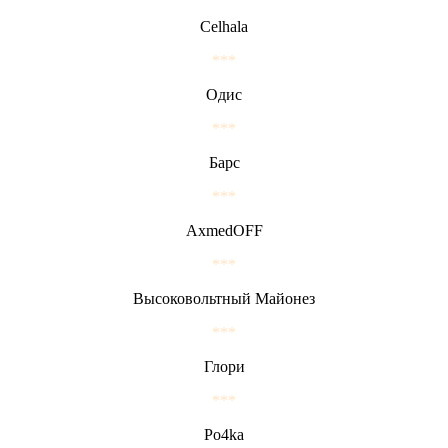
Celhala
***
Одис
***
Барс
***
AxmedOFF
***
Высоковольтный Майонез
***
Глори
***
Po4ka