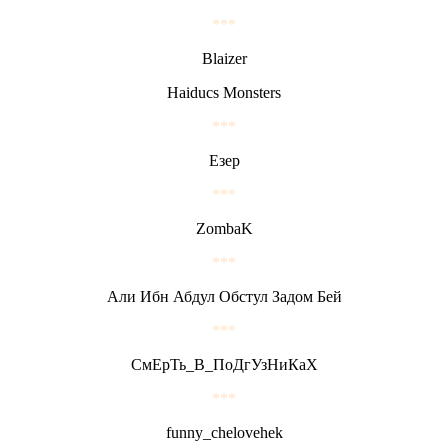
***
Blaizer
Haiducs Monsters
***
Езер
***
ZombaK
***
Али Ибн Абдул Обстул Задом Бей
***
СмЕрТь_В_ПоДгУзНиКаХ
***
funny_chelovehek