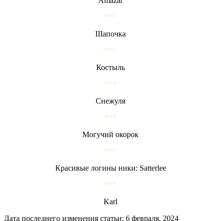
Amazar
***
IIIапочка
***
Костыль
***
Снежуля
***
Могучий окорок
***
Красивые логины ники: Satterlee
***
Karl
Дата последнего изменения статьи: 6 февраля, 2024