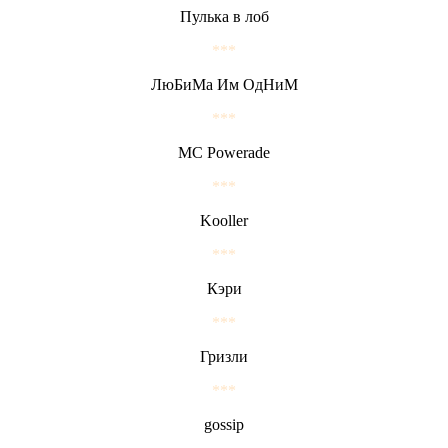
Пулька в лоб
***
ЛюБиМа Им ОдНиМ
***
MC Powerade
***
Kooller
***
Кэри
***
Гризли
***
gossip