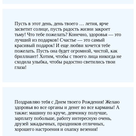
Пусть в этот день, день твоего … летия, ярче
засветит солнце, пусть радость жизни закроет
тьму! Что тебе пожелать? Конечно, здоровья — это
лучший из подарков! Счастье — это самый
красивый подарок! И еще любви хочется тебе
пожелать. Пусть она будет огромной, чистой, как
бриллиант! Хотим, чтобы с твоего лица никогда не
сходила улыбка, чтобы радостно светились твои
глаза!
Поздравляю тебя с Днем твоего Рождения! Желаю
здоровья во все органы и денег во все карманы! А
также: машину по круче, девчонку получше,
зарплату побольше, работу интересную очень,
друзей закадычных, праздников отличных,
хорошего настроения и охапку везения!