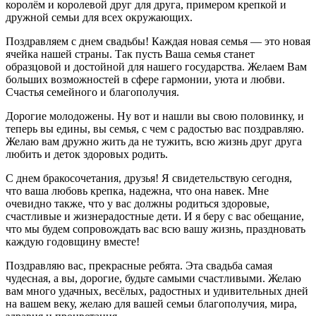
королём и королевой друг для друга, примером крепкой и
дружной семьи для всех окружающих.
Поздравляем с днем свадьбы! Каждая новая семья — это новая
ячейка нашей страны. Так пусть Ваша семья станет
образцовой и достойной для нашего государства. Желаем Вам
больших возможностей в сфере гармонии, уюта и любви.
Счастья семейного и благополучия.
Дорогие молодожены. Ну вот и нашли вы свою половинку, и
теперь вы едины, вы семья, с чем с радостью вас поздравляю.
Желаю вам дружно жить да не тужить, всю жизнь друг друга
любить и деток здоровых родить.
С днем бракосочетания, друзья! Я свидетельствую сегодня,
что ваша любовь крепка, надежна, что она навек. Мне
очевидно также, что у вас должны родиться здоровые,
счастливые и жизнерадостные дети. И я беру с вас обещание,
что мы будем сопровождать вас всю вашу жизнь, праздновать
каждую годовщину вместе!
Поздравляю вас, прекрасные ребята. Эта свадьба самая
чудесная, а вы, дорогие, будьте самыми счастливыми. Желаю
вам много удачных, весёлых, радостных и удивительных дней
на вашем веку, желаю для вашей семьи благополучия, мира,