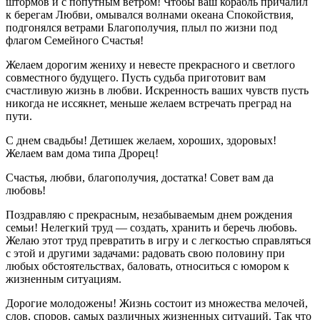
штормов и с попутным ветром! Чтобы ваш корабль причалил
к берегам Любви, омывался волнами океана Спокойствия,
подгонялся ветрами Благополучия, плыл по жизни под
флагом Семейного Счастья!
Желаем дорогим жениху и невесте прекрасного и светлого
совместного будущего. Пусть судьба приготовит вам
счастливую жизнь в любви. Искренность ваших чувств пусть
никогда не иссякнет, меньше желаем встречать преград на
пути.
С днем свадьбы! Детишек желаем, хороших, здоровых!
Желаем вам дома типа Дрорец!
Счастья, любви, благополучия, достатка! Совет вам да
любовь!
Поздравляю с прекрасным, незабываемым днем рождения
семьи! Нелегкий труд — создать, хранить и беречь любовь.
Желаю этот труд превратить в игру и с легкостью справляться
с этой и другими задачами: радовать свою половину при
любых обстоятельствах, баловать, относиться с юмором к
жизненным ситуациям.
Дорогие молодожены! Жизнь состоит из множества мелочей,
слов, споров, самых различных жизненных ситуаций. Так что