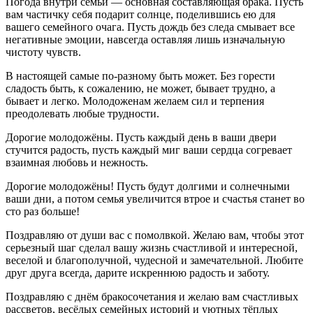
Погода внутри семьи — основная составляющая брака. Пусть
вам частичку себя подарит солнце, поделившись ею для
вашего семейного очага. Пусть дождь без следа смывает все
негативные эмоции, навсегда оставляя лишь изначальную
чистоту чувств.
В настоящей самые по-разному быть может. Без горести
сладость быть, к сожалению, не может, бывает трудно, а
бывает и легко. Молодоженам желаем сил и терпения
преодолевать любые трудности.
Дорогие молодожёны. Пусть каждый день в ваши двери
стучится радость, пусть каждый миг ваши сердца согревает
взаимная любовь и нежность.
Дорогие молодожёны! Пусть будут долгими и солнечными
ваши дни, а потом семья увеличится втрое и счастья станет во
сто раз больше!
Поздравляю от души вас с помолвкой. Желаю вам, чтобы этот
серьезный шаг сделал вашу жизнь счастливой и интересной,
веселой и благополучной, чудесной и замечательной. Любите
друг друга всегда, дарите искреннюю радость и заботу.
Поздравляю с днём бракосочетания и желаю вам счастливых
рассветов, весёлых семейных историй и уютных тёплых