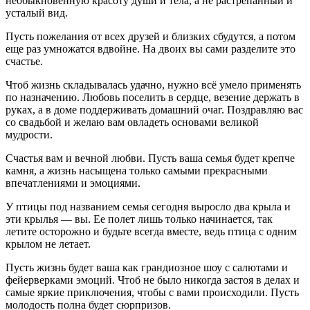
необыкновенную красоту души и тела, а не растрепанный и
усталый вид.
Пусть пожелания от всех друзей и близких сбудутся, а потом
еще раз умножатся вдвойне. На двоих вы сами разделите это
счастье.
Чтоб жизнь складывалась удачно, нужно всё умело применять
по назначению. Любовь поселить в сердце, везение держать в
руках, а в доме поддерживать домашний очаг. Поздравляю вас
со свадьбой и желаю вам овладеть основами великой
мудрости.
Счастья вам и вечной любви. Пусть ваша семья будет крепче
камня, а жизнь насыщена только самыми прекрасными
впечатлениями и эмоциями.
У птицы под названием семья сегодня выросло два крыла и
эти крылья — вы. Ее полет лишь только начинается, так
летите осторожно и будьте всегда вместе, ведь птица с одним
крылом не летает.
Пусть жизнь будет ваша как грандиозное шоу с салютами и
фейерверками эмоций. Чтоб не было никогда застоя в делах и
самые яркие приключения, чтобы с вами происходили. Пусть
молодость полна будет сюрпризов.