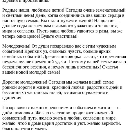
здравия и процветания.
Родные наши, любимые детки! Сегодня очень замечательный
и светлый день! День, когда соединились два ваших сердца в
настоящую семью. Вы стали мужем и женой! На долгие —
долгие годы желаем вам взаимного уважения и терпения,
мира и согласия. Пусть ваша любовь удвоится в разы, вы же
теперь одно целое! Будьте счастливы!
Молодожены! От души поздравляю вас с этим чудесным
событием! Крепких уз, сильных чувств, больше ярких
семейных событий! Древняя поговорка гласит, что временная
неудача лучше временной удачи. Поэтому вашей семье желаю
бесконечного везения, а неудач лишь временных! Счастья
вашей новой молодой семье!
Дорогие молодожены! Сегодня мы желаем вашей семье
ровной дороги в жизни, красивой любви, радостных дней и
бессонных счастливых ночей, взаимного уважения и
единения.
Поздравляю с важным решением и событием в жизни — с
днём помолвки. Желаю счастливо продолжить начатый
совместный путь, желаю жить в любви, согласии и мире,
желаю, чтоб в доме царил достаток и уют, желаю верности,
благополучия и удачи.