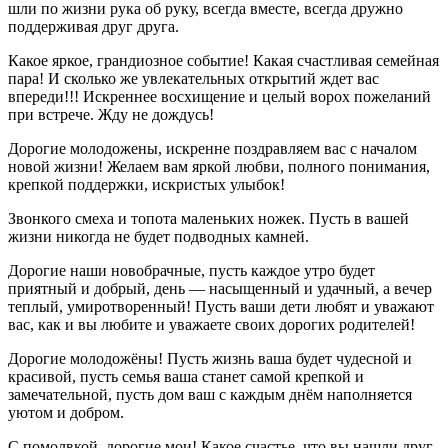
шли по жизни рука об руку, всегда вместе, всегда дружно
поддерживая друг друга.
Какое яркое, грандиозное событие! Какая счастливая семейная
пара! И сколько же увлекательных открытий ждет вас
впереди!!! Искреннее восхищение и целый ворох пожеланий
при встрече. Жду не дождусь!
Дорогие молодожены, искренне поздравляем вас с началом
новой жизни! Желаем вам яркой любви, полного понимания,
крепкой поддержки, искристых улыбок!
Звонкого смеха и топота маленьких ножек. Пусть в вашей
жизни никогда не будет подводных камней.
Дорогие наши новобрачные, пусть каждое утро будет
приятный и добрый, день — насыщенный и удачный, а вечер
теплый, умиротворенный! Пусть ваши дети любят и уважают
вас, как и вы любите и уважаете своих дорогих родителей!
Дорогие молодожёны! Пусть жизнь ваша будет чудесной и
красивой, пусть семья ваша станет самой крепкой и
замечательной, пусть дом ваш с каждым днём наполняется
уютом и добром.
С помолвкой, дорогие мои! Какое счастье, что вы нашли друг