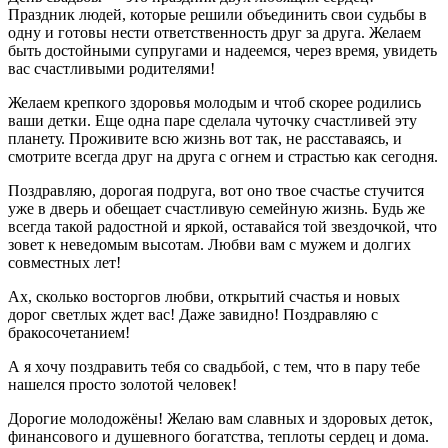
Праздник людей, которые решили объединить свои судьбы в
одну и готовы нести ответственность друг за друга. Желаем
быть достойными супругами и надеемся, через время, увидеть
вас счастливыми родителями!
Желаем крепкого здоровья молодым и чтоб скорее родились
ваши детки. Еще одна паре сделала чуточку счастливей эту
планету. Проживите всю жизнь вот так, не расставаясь, и
смотрите всегда друг на друга с огнем и страстью как сегодня.
Поздравляю, дорогая подруга, вот оно твое счастье стучится
уже в дверь и обещает счастливую семейную жизнь. Будь же
всегда такой радостной и яркой, оставайся той звездочкой, что
зовет к неведомым высотам. Любви вам с мужем и долгих
совместных лет!
Ах, сколько восторгов любви, открытий счастья и новых
дорог светлых ждет вас! Даже завидно! Поздравляю с
бракосочетанием!
А я хочу поздравить тебя со свадьбой, с тем, что в пару тебе
нашелся просто золотой человек!
Дорогие молодожёны! Желаю вам славных и здоровых деток,
финансового и душевного богатства, теплоты сердец и дома.