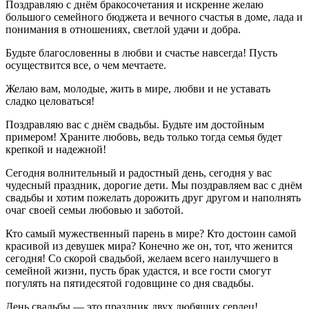
Поздравляю с днём бракосочетания и искренне желаю
большого семейного бюджета и вечного счастья в доме, лада и
понимания в отношениях, светлой удачи и добра.
Будьте благословенны в любви и счастье навсегда! Пусть
осуществится все, о чем мечтаете.
Желаю вам, молодые, жить в мире, любви и не уставать
сладко целоваться!
Поздравляю вас с днём свадьбы. Будьте им достойным
примером! Храните любовь, ведь только тогда семья будет
крепкой и надежной!
Сегодня волнительный и радостный день, сегодня у вас
чудесный праздник, дорогие дети. Мы поздравляем вас с днём
свадьбы и хотим пожелать дорожить друг другом и наполнять
очаг своей семьи любовью и заботой.
Кто самый мужественный парень в мире? Кто достоин самой
красивой из девушек мира? Конечно же он, тот, что женится
сегодня! Со скорой свадьбой, желаем всего наилучшего в
семейной жизни, пусть брак удастся, и все гости смогут
погулять на пятидесятой годовщине со дня свадьбы.
День свадьбы — это праздник двух любящих сердец!