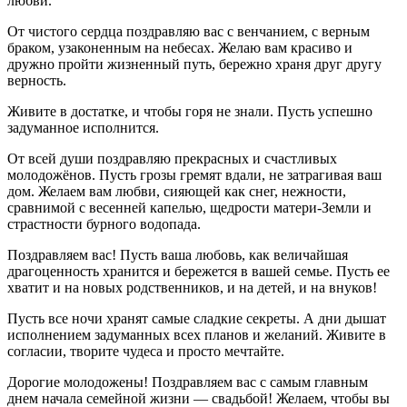
любви.
От чистого сердца поздравляю вас с венчанием, с верным
браком, узаконенным на небесах. Желаю вам красиво и
дружно пройти жизненный путь, бережно храня друг другу
верность.
Живите в достатке, и чтобы горя не знали. Пусть успешно
задуманное исполнится.
От всей души поздравляю прекрасных и счастливых
молодожёнов. Пусть грозы гремят вдали, не затрагивая ваш
дом. Желаем вам любви, сияющей как снег, нежности,
сравнимой с весенней капелью, щедрости матери-Земли и
страстности бурного водопада.
Поздравляем вас! Пусть ваша любовь, как величайшая
драгоценность хранится и бережется в вашей семье. Пусть ее
хватит и на новых родственников, и на детей, и на внуков!
Пусть все ночи хранят самые сладкие секреты. А дни дышат
исполнением задуманных всех планов и желаний. Живите в
согласии, творите чудеса и просто мечтайте.
Дорогие молодожены! Поздравляем вас с самым главным
днем начала семейной жизни — свадьбой! Желаем, чтобы вы