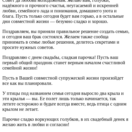
Совет да любовь молодожёнам. Желаю вам, голубки,
надёжного и прочного счастья, неугасаемой и искренней
любви, семейного лада и понимания, домашнего уюта и
блага. Пусть только сегодня будет вам горько, а в остальные
дни совместной жизни — безумно сладко и хорошо.
Поздравляем, вы приняли правильное решение создать семью,
и сегодня ваш брак состоялся. Желаем также сообща
принимать в семье любые решения, делитесь секретами и
просите нужных советов.
Поздравляю с днем свадьбы, сладкая парочка! Пусть ваш
первый общий праздник станет верным началом счастливой
семейной жизни!
Пусть в Вашей совместной супружеской жизни произойдет
все как вы планировали.
У птицы под названием семья сегодня выросло два крыла и
эти крылья — вы. Ее полет лишь только начинается, так
летите осторожно и будьте всегда вместе, ведь птица с одним
крылом не летает.
Парочке сладко воркующих голубков, в их свадебный денек я
желаю жить в любви и согласии!