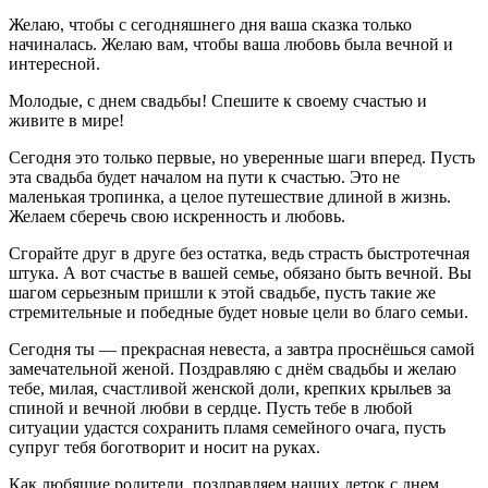
Желаю, чтобы с сегодняшнего дня ваша сказка только
начиналась. Желаю вам, чтобы ваша любовь была вечной и
интересной.
Молодые, с днем свадьбы! Спешите к своему счастью и
живите в мире!
Сегодня это только первые, но уверенные шаги вперед. Пусть
эта свадьба будет началом на пути к счастью. Это не
маленькая тропинка, а целое путешествие длиной в жизнь.
Желаем сберечь свою искренность и любовь.
Сгорайте друг в друге без остатка, ведь страсть быстротечная
штука. А вот счастье в вашей семье, обязано быть вечной. Вы
шагом серьезным пришли к этой свадьбе, пусть такие же
стремительные и победные будет новые цели во благо семьи.
Сегодня ты — прекрасная невеста, а завтра проснёшься самой
замечательной женой. Поздравляю с днём свадьбы и желаю
тебе, милая, счастливой женской доли, крепких крыльев за
спиной и вечной любви в сердце. Пусть тебе в любой
ситуации удастся сохранить пламя семейного очага, пусть
супруг тебя боготворит и носит на руках.
Как любящие родители, поздравляем наших деток с днем