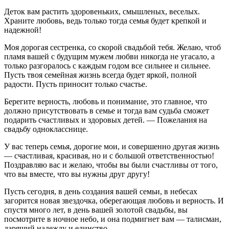
Деток вам растить здоровеньких, смышленых, веселых.
Храните любовь, ведь только тогда семья будет крепкой и
надежной!
Моя дорогая сестренка, со скорой свадьбой тебя. Желаю, чтоб
пламя вашей с будущим мужем любви никогда не угасало, а
только разгоралось с каждым годом все сильнее и сильнее.
Пусть твоя семейная жизнь всегда будет яркой, полной
радости. Пусть приносит только счастье.
Берегите верность, любовь и понимание, это главное, что
должно присутствовать в семье и тогда вам судьба сможет
подарить счастливых и здоровых детей. — Пожелания на
свадьбу однокласснице.
У вас теперь семья, дорогие мои, и совершенно другая жизнь
— счастливая, красивая, но и с большой ответственностью!
Поздравляю вас и желаю, чтобы вы были счастливы от того,
что вы вместе, что вы нужны друг другу!
Пусть сегодня, в день создания вашей семьи, в небесах
загорится новая звездочка, оберегающая любовь и верность. И
спустя много лет, в день вашей золотой свадьбы, вы
посмотрите в ночное небо, и она подмигнет вам — талисман,
дарящий надежду и единство.