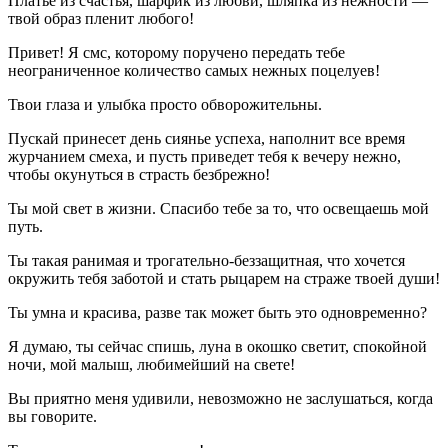
Платье из счастья, шарфик из любви, шляпка из нежности —
твой образ пленит любого!
Привет! Я смс, которому поручено передать тебе
неограниченное количество самых нежных поцелуев!
Твои глаза и улыбка просто обворожительны.
Пускай принесет день сиянье успеха, наполнит все время
журчанием смеха, и пусть приведет тебя к вечеру нежно,
чтобы окунуться в страсть безбрежно!
Ты мой свет в жизни. Спасибо тебе за то, что освещаешь мой
путь.
Ты такая ранимая и трогательно-беззащитная, что хочется
окружить тебя заботой и стать рыцарем на страже твоей души!
Ты умна и красива, разве так может быть это одновременно?
Я думаю, ты сейчас спишь, луна в окошко светит, спокойной
ночи, мой малыш, любимейший на свете!
Вы приятно меня удивили, невозможно не заслушаться, когда
вы говорите.