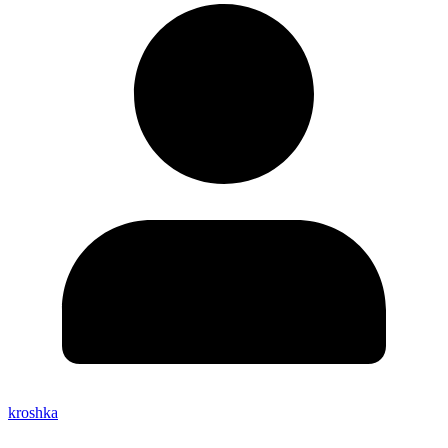
kroshka