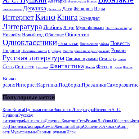
Аватарка
Аксессуары
Бизнес
Девушка
Дети
Женщина
Игры
Головоломки
Детектив
Кино
Книга
Интернет
Комедия
Литература
Любовь
Люди
Мультфильмы
Настольные игры
Общество
Никнейм
Новый год
Общение
Одноклассники
Повесть
Открытки
Письменная работа
Роман
Подарки
Полезные советы
Природа
Рассуждение на заданную тему
Русская литература
Своими руками
Семья
Сериалы
Фантастика
Сеть
Фото
Соц. сети
Триллер
Фотки
Фрукты
Школа
Всяко
разно
Интернет
Картинки
Подборки
Праздники
Саморазвитие
Популярные метки
Кино
Книга
Одноклассники
Вконтакте
Литература
Интернет
А. С.
Пушкин
Русская
литература
Фантастика
Девушка
Комедия
Сеть
Роман
Любовь
Общество
Фот
год
Никнейм
Аватарка
Семья
Женщина
Люди
Общение
Открытки
Соц.
сети
Мультфильмы
Своими руками
Игры