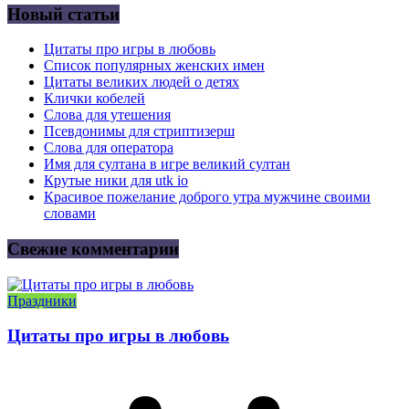
Новый статьи
Цитаты про игры в любовь
Список популярных женских имен
Цитаты великих людей о детях
Клички кобелей
Слова для утешения
Псевдонимы для стриптизерш
Слова для оператора
Имя для султана в игре великий султан
Крутые ники для utk io
Красивое пожелание доброго утра мужчине своими
словами
Свежие комментарии
Праздники
Цитаты про игры в любовь