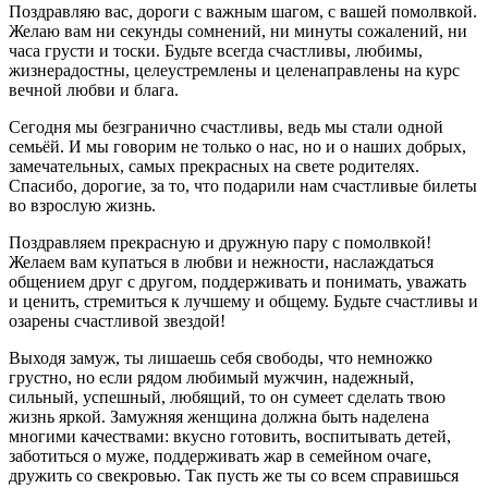
Поздравляю вас, дороги с важным шагом, с вашей помолвкой.
Желаю вам ни секунды сомнений, ни минуты сожалений, ни
часа грусти и тоски. Будьте всегда счастливы, любимы,
жизнерадостны, целеустремлены и целенаправлены на курс
вечной любви и блага.
Сегодня мы безгранично счастливы, ведь мы стали одной
семьёй. И мы говорим не только о нас, но и о наших добрых,
замечательных, самых прекрасных на свете родителях.
Спасибо, дорогие, за то, что подарили нам счастливые билеты
во взрослую жизнь.
Поздравляем прекрасную и дружную пару с помолвкой!
Желаем вам купаться в любви и нежности, наслаждаться
общением друг с другом, поддерживать и понимать, уважать
и ценить, стремиться к лучшему и общему. Будьте счастливы и
озарены счастливой звездой!
Выходя замуж, ты лишаешь себя свободы, что немножко
грустно, но если рядом любимый мужчин, надежный,
сильный, успешный, любящий, то он сумеет сделать твою
жизнь яркой. Замужняя женщина должна быть наделена
многими качествами: вкусно готовить, воспитывать детей,
заботиться о муже, поддерживать жар в семейном очаге,
дружить со свекровью. Так пусть же ты со всем справишься