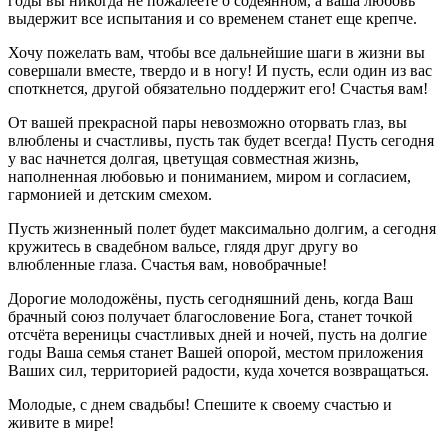
годы вы никогда не пожалеете о содеянном, а ваша любовь
выдержит все испытания и со временем станет еще крепче.
Хочу пожелать вам, чтобы все дальнейшие шаги в жизни вы
совершали вместе, твердо и в ногу! И пусть, если один из вас
споткнется, другой обязательно поддержит его! Счастья вам!
От вашей прекрасной пары невозможно оторвать глаз, вы
влюблены и счастливы, пусть так будет всегда! Пусть сегодня
у вас начнется долгая, цветущая совместная жизнь,
наполненная любовью и пониманием, миром и согласием,
гармонией и детским смехом.
Пусть жизненный полет будет максимально долгим, а сегодня
кружитесь в свадебном вальсе, глядя друг другу во
влюбленные глаза. Счастья вам, новобрачные!
Дорогие молодожёны, пусть сегодняшний день, когда Ваш
брачный союз получает благословение Бога, станет точкой
отсчёта вереницы счастливых дней и ночей, пусть на долгие
годы Ваша семья станет Вашей опорой, местом приложения
Ваших сил, территорией радости, куда хочется возвращаться.
Молодые, с днем свадьбы! Спешите к своему счастью и
живите в мире!