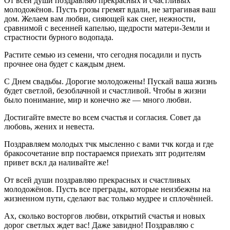
От всей души поздравляю прекрасных и счастливых
молодожёнов. Пусть грозы гремят вдали, не затрагивая ваш
дом. Желаем вам любви, сияющей как снег, нежности,
сравнимой с весенней капелью, щедрости матери-Земли и
страстности бурного водопада.
Растите семью из семени, что сегодня посадили и пусть
прочнее она будет с каждым днем.
С Днем свадьбы. Дорогие молодожены! Пускай ваша жизнь
будет светлой, безоблачной и счастливой. Чтобы в жизни
было понимание, мир и конечно же — много любви.
Достигайте вместе во всем счастья и согласия. Совет да
любовь, жених и невеста.
Поздравляем молодых тчк мысленно с вами тчк когда и где
бракосочетание впр постараемся приехать зпт родителям
привет вскл да наливайте же!
От всей души поздравляю прекрасных и счастливых
молодожёнов. Пусть все преграды, которые неизбежны на
жизненном пути, сделают вас только мудрее и сплочённей.
Ах, сколько восторгов любви, открытий счастья и новых
дорог светлых ждет вас! Даже завидно! Поздравляю с