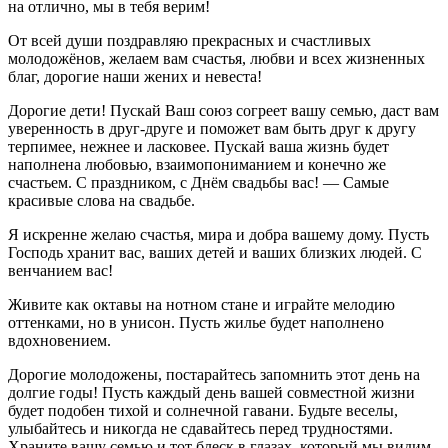
на отлично, мы в тебя верим!
От всей души поздравляю прекрасных и счастливых
молодожёнов, желаем вам счастья, любви и всех жизненных
благ, дорогие наши жених и невеста!
Дорогие дети! Пускай Ваш союз согреет вашу семью, даст вам
уверенность в друг-друге и поможет вам быть друг к другу
терпимее, нежнее и ласковее. Пускай ваша жизнь будет
наполнена любовью, взаимопониманием и конечно же
счастьем. С праздником, с Днём свадьбы вас! — Самые
красивые слова на свадьбе.
Я искренне желаю счастья, мира и добра вашему дому. Пусть
Господь хранит вас, ваших детей и ваших близких людей. С
венчанием вас!
Живите как октавы на нотном стане и играйте мелодию
оттенками, но в унисон. Пусть жилье будет наполнено
вдохновением.
Дорогие молодожены, постарайтесь запомнить этот день на
долгие годы! Пусть каждый день вашей совместной жизни
будет подобен тихой и солнечной гавани. Будьте веселы,
улыбайтесь и никогда не сдавайтесь перед трудностями.
Храните вашу семью и тот блеск в глазах, который мы видим