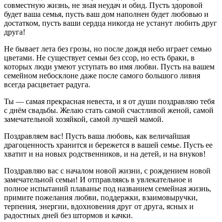
совместную жизнь, не зная неудач и обид. Пусть здоровой
будет ваша семья, пусть ваш дом наполнен будет любовью и
достатком, пусть ваши сердца никогда не устанут любить друг
друга!
Не бывает лета без грозы, но после дождя небо играет семью
цветами. Не существует семьи без ссор, но есть браки, в
которых люди умеют уступать во имя любви. Пусть на вашем
семейном небосклоне даже после самого большого ливня
всегда расцветает радуга.
Ты — самая прекрасная невеста, и я от души поздравляю тебя
с днём свадьбы. Желаю стать самой счастливой женой, самой
замечательной хозяйкой, самой лучшей мамой.
Поздравляем вас! Пусть ваша любовь, как величайшая
драгоценность хранится и бережется в вашей семье. Пусть ее
хватит и на новых родственников, и на детей, и на внуков!
Поздравляю вас с началом новой жизни, с рождением новой
замечательной семьи! И отправляясь в увлекательное и
полное испытаний плаванье под названием семейная жизнь,
примите пожелания любви, поддержки, взаимовыручки,
терпения, энергии, вдохновения друг от друга, ясных и
радостных дней без штормов и качки.