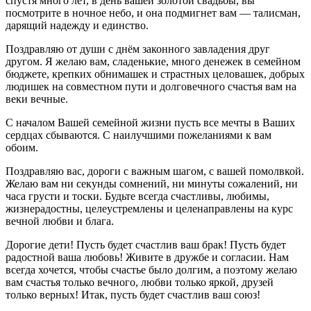
спустя много лет, в день вашей золотой свадьбы, вы
посмотрите в ночное небо, и она подмигнет вам — талисман,
дарящий надежду и единство.
Поздравляю от души с днём законного завладения друг
другом. Я желаю вам, сладенькие, много денежек в семейном
бюджете, крепких обнимашек и страстных целовашек, добрых
людишек на совместном пути и долговечного счастья вам на
веки вечные.
С началом Вашей семейной жизни пусть все мечты в Ваших
сердцах сбываются. С наилучшими пожеланиями к вам
обоим.
Поздравляю вас, дороги с важным шагом, с вашей помолвкой.
Желаю вам ни секунды сомнений, ни минуты сожалений, ни
часа грусти и тоски. Будьте всегда счастливы, любимы,
жизнерадостны, целеустремлены и целенаправлены на курс
вечной любви и блага.
Дорогие дети! Пусть будет счастлив ваш брак! Пусть будет
радостной ваша любовь! Живите в дружбе и согласии. Нам
всегда хочется, чтобы счастье было долгим, а поэтому желаю
вам счастья только вечного, любви только яркой, друзей
только верных! Итак, пусть будет счастлив ваш союз!