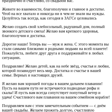
празднично и счастливо, со свадьбой вас.
Живите во взаимности, благополучии и главное в достатке.
Чтоб на все хватало и никогда ни в чем не знали вы нужды.
Целуйтесь так всегда, как сегодня в ЗАГСе целовались
Желаю создать свой хлебосольный, радушный дом, полный
звонкого детского смеха! Желаю вам крепкого здоровья,
благополучия и достатка.
Дорогие наши! Теперь вы — муж и жена. С этого момента вы
стали самыми близкими и родными людьми на всей планете!
Пожалуйста, любите друг друга и поддерживайте в любых
ситуациях.
Поздравляю! Желаю детей, как на небе звёзд, счастья и любви,
которой позавидует весь мир. Достатка и счастье в вашей
семье. Верных и настоящих друзей.
Я желаю вам хорошей погоды в вашем дальнем плавании!
Пусть на вашем пути не встречаются подводные рифы и
скалы! И пусть вам всегда сопутствует попутный ветер и
удача! Счастливого вам плавания на вашем семейном корабле!
Поздравляем вам с этим замечательным событием — с днём
вашей свадьбы. Желаем прожить долгую, счастливую