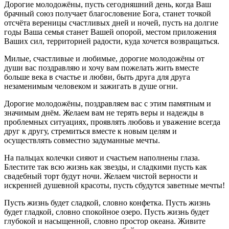
Дорогие молодожёны, пусть сегодняшний день, когда Ваш
брачный союз получает благословение Бога, станет точкой
отсчёта вереницы счастливых дней и ночей, пусть на долгие
годы Ваша семья станет Вашей опорой, местом приложения
Ваших сил, территорией радости, куда хочется возвращаться.
Милые, счастливые и любимые, дорогие молодожёны от
души вас поздравляю и хочу вам пожелать жить вместе
больше века в счастье и любви, быть друга для друга
незаменимым человеком и зажигать в душе огни.
Дорогие молодожёны, поздравляем вас с этим памятным и
значимым днём. Желаем вам не терять веры и надежды в
проблемных ситуациях, проявлять любовь и уважение всегда
друг к другу, стремиться вместе к новым целям и
осуществлять совместно задуманные мечты.
На пальцах колечки сияют и счастьем наполнены глаза.
Блестите так всю жизнь как звезды, и сладкими пусть как
свадебный торт будут ночи. Желаем чистой верности и
искренней душевной красоты, пусть сбудутся заветные мечты!
Пусть жизнь будет сладкой, словно конфетка. Пусть жизнь
будет гладкой, словно спокойное озеро. Пусть жизнь будет
глубокой и насыщенной, словно простор океана. Живите