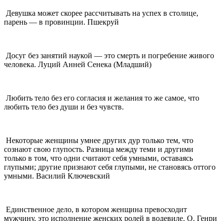
Девушка может скорее рассчитывать на успех в столице,
парень — в провинции. Пшекруй
Досуг без занятий наукой — это смерть и погребение живого
человека. Луций Анней Сенека (Младший)
Любить тело без его согласия и желания то же самое, что
любить тело без души и без чувств.
Некоторые женщины умнее других дур только тем, что
сознают свою глупость. Разница между теми и другими
только в том, что одни считают себя умными, оставаясь
глупыми; другие признают себя глупыми, не становясь оттого
умными. Василий Ключевский
Единственное дело, в котором женщина превосходит
мужчину, это исполнение женских ролей в водевиле. О. Генри