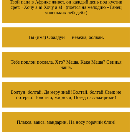
Твой папа в Африке живет, он каждый день под кустик
срет: «Хочу а-а! Хочу а-а!» (поется на мелодию «Танец
маленьких лебедей»)
Ты (имя) Обалдуй — невежа, болван.
Тебе поклон послала. Хто? Маша. Кака Маша? Свинья
наша.
Болтун, болтай, Да меру знай! Болтай, болтай,Язык не
потеряй! Толстый, жирный, Поезд пассажирный!
Плакса, вакса, мандарин, На носу горячий блин!