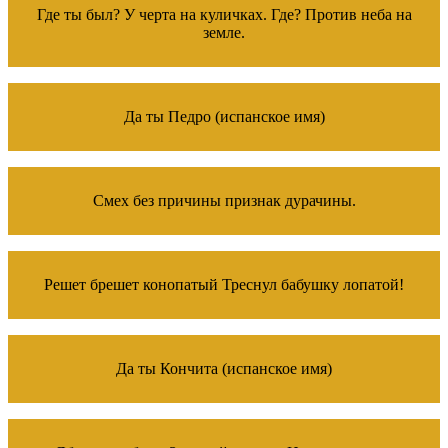
Где ты был? У черта на куличках. Где? Против неба на
земле.
Да ты Педро (испанское имя)
Смех без причины признак дурачины.
Решет брешет конопатый Треснул бабушку лопатой!
Да ты Кончита (испанское имя)