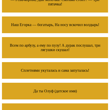
пятачка!
Наш Егорка — богатырь, На носу вскочил волдырь!
Всем по арбузу, а ему по пузу! А дурак послушал, три
лягушки скушал!
Сплетнями укуталась и сама запуталась!
Да ты Олуф (датское имя)