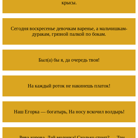
крысы.
Сегодня воскресенье девочкам варенье, а мальчишкам-
дуракам, грязной палкой по бокам.
Был(а) бы я, да очередь твоя!
На каждый роток не накинешь платок!
Наш Егорка — богатырь, На носу вскочил волдырь!
— Рева-корова, Дай молочка! Сколько стоит? — Три