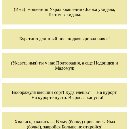
(Имя)- мошенник Украл квашенник,Бабка увидала,
Тестом закидала.
Буратино длинный нос, подковыривал навоз!
(Указать имя) ты у нас Полторадня, а еще Недрищев и
Маломуж
Воображуля высший сорт! Куда едешь? — На курорт.
— На курорте пусто. Выросла капуста!
Хвались, хвались — В яму (бочку) провались. Яма
(бочка), закройся Больше не откройся!