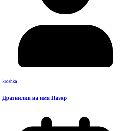
kroshka
Дразнилки на имя Назар