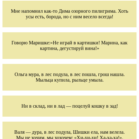
Мне напомнил как-то Дима озорного пилигрима. Хоть
усы есть, борода, но с ним весело всегда!
Говорю Маришке:»Не играй в картишки! Марина, как
картина, дегустируй вина!»
Ольга мура, в лес подула, в лес пошла, грош нашла.
Мыльца купила, рыльце умыла.
Ни в склад, ни в лад — поцелуй кошку в зад!
Валя — дура, в лес подула, Шишки ела, нам велела.
Мы не хочим, мы хохочем: «Хи-хи-хи! Ха-ха-ха!».