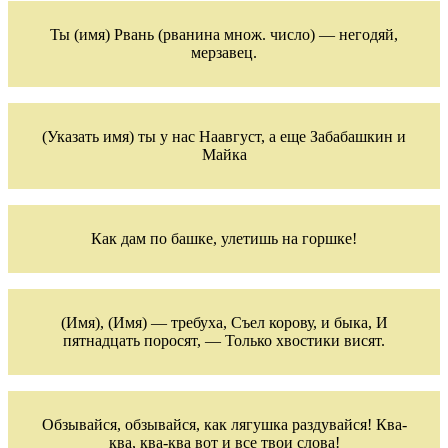
Ты (имя) Рвань (рванина множ. число) — негодяй,
мерзавец.
(Указать имя) ты у нас Наавгуст, а еще Забабашкин и
Майка
Как дам по башке, улетишь на горшке!
(Имя), (Имя) — требуха, Съел корову, и быка, И
пятнадцать поросят, — Только хвостики висят.
Обзывайся, обзывайся, как лягушка раздувайся! Ква-
ква, ква-ква вот и все твои слова!