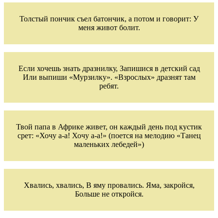
Толстый пончик съел батончик, а потом и говорит: У
меня живот болит.
Если хочешь знать дразнилку, Запишися в детский сад
Или выпиши «Мурзилку». «Взрослых» дразнят там
ребят.
Твой папа в Африке живет, он каждый день под кустик
срет: «Хочу а-а! Хочу а-а!» (поется на мелодию «Танец
маленьких лебедей»)
Хвались, хвались, В яму провались. Яма, закройся,
Больше не откройся.