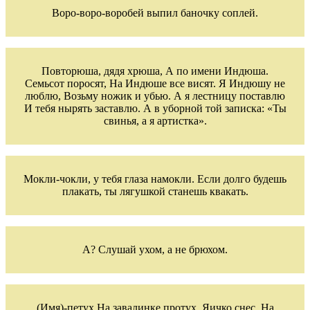
Воро-воро-воробей выпил баночку соплей.
Повторюша, дядя хрюша, А по имени Индюша.
Семьсот поросят, На Индюше все висят. Я Индюшу не
люблю, Возьму ножик и убью. А я лестницу поставлю
И тебя нырять заставлю. А в уборной той записка: «Ты
свинья, а я артистка».
Мокли-чокли, у тебя глаза намокли. Если долго будешь
плакать, ты лягушкой станешь квакать.
А? Слушай ухом, а не брюхом.
(Имя)-петух На завалинке протух, Яичко снес. На