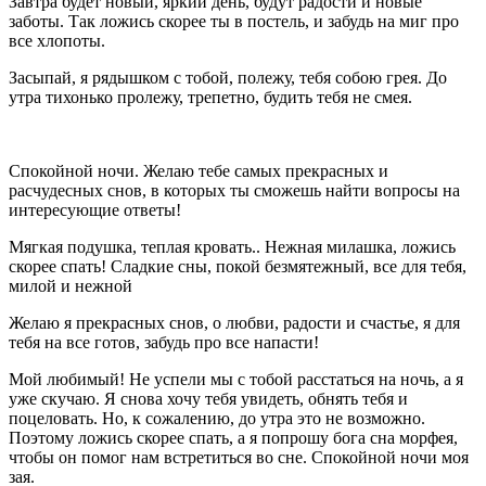
Завтра будет новый, яркий день, будут радости и новые
заботы. Так ложись скорее ты в постель, и забудь на миг про
все хлопоты.
Засыпай, я рядышком с тобой, полежу, тебя собою грея. До
утра тихонько пролежу, трепетно, будить тебя не смея.
Спокойной ночи. Желаю тебе самых прекрасных и
расчудесных снов, в которых ты сможешь найти вопросы на
интересующие ответы!
Мягкая подушка, теплая кровать.. Нежная милашка, ложись
скорее спать! Сладкие сны, покой безмятежный, все для тебя,
милой и нежной
Желаю я прекрасных снов, о любви, радости и счастье, я для
тебя на все готов, забудь про все напасти!
Мой любимый! Не успели мы с тобой расстаться на ночь, а я
уже скучаю. Я снова хочу тебя увидеть, обнять тебя и
поцеловать. Но, к сожалению, до утра это не возможно.
Поэтому ложись скорее спать, а я попрошу бога сна морфея,
чтобы он помог нам встретиться во сне. Спокойной ночи моя
зая.