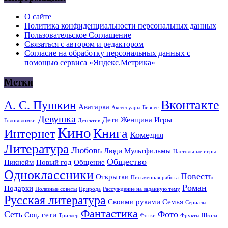
О сайте
Политика конфиденциальности персональных данных
Пользовательское Соглашение
Связаться с автором и редактором
Согласие на обработку персональных данных с
помощью сервиса «Яндекс.Метрика»
Метки
Вконтакте
А. С. Пушкин
Аватарка
Аксессуары
Бизнес
Девушка
Дети
Женщина
Игры
Головоломки
Детектив
Кино
Книга
Интернет
Комедия
Литература
Любовь
Люди
Мультфильмы
Настольные игры
Общество
Никнейм
Новый год
Общение
Одноклассники
Повесть
Открытки
Письменная работа
Роман
Подарки
Полезные советы
Природа
Рассуждение на заданную тему
Русская литература
Своими руками
Семья
Сериалы
Фантастика
Сеть
Фото
Соц. сети
Триллер
Фотки
Фрукты
Школа