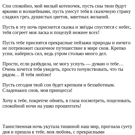
Спи спокойно, мой милый котеночек, пусть сны твои будут
яркими и волшебными, пусть унесут тебя в сказочную страну
сладких грез, душистых цветов, заветных желаний.
Пусть в эту ночь приснится сказка и звёзды спустятся с небес,
тебя согреет моя ласка и поцелуй нежнее всех!
Пусть тебе приснятся прекрасные пейзажи природы и ничего
не потревожит сказочное путешествие в мире снов. Крепко
усни, наберись сил, ведь утром столько много дел.
Прости, если разбудила, не могу уснуть — думаю о тебе…
Очень хочется тебя увидеть, просто почувствовать, что ты
рядом… Я тебя люблю!
Пусть сегодня твой сон будет крепким и беззаботным.
Сладеньких снов, моя принцесса!
Хочу к тебе, покрепче обнять, в глаза посмотреть, поцеловать,
спокойной ночи на ушко прошептать!
Таинственная ночь укутала тишиной наш мир, прогнала суету
дня и пришла к тебе, моя любовь, с прекрасными