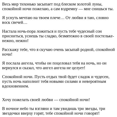
Весь мир тихонько засыпает под блеском золотой луны,
спокойной ночи пожелаю, а сам вздремну — мне снишься ты.
Я уснуть мечтаю на твоем плече… От любви я таю, словно
воск свечей…
Настала ночь-пора ложиться и пусть тебе чудесный сон
присниться, уснешь ты сладко, безмятежно в своей постельке-
нежно, нежно!
Расскажу тебе, что я скучаю очень засыпай родной, спокойной
ночи!
Я послала ангела, чтобы он поцеловал тебя на ночь, но он
вернулся и сказал, что ангел ангела не целует!
Спокойной ночи. Пусть отдых твой будет сладок и чудесен,
пусть ночь наполнит тебя новыми силами и невероятным
вдохновением.
Хочу пожелать своей любви — спокойной ночи!
В ночное небо ты взгляни и там увидишь три звезды, три
звездочки вверху горят, тебе спокойной ночи говорят!