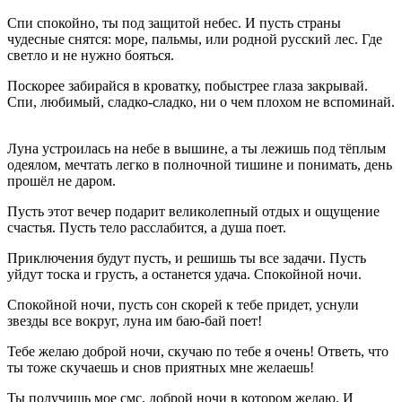
Спи спокойно, ты под защитой небес. И пусть страны
чудесные снятся: море, пальмы, или родной русский лес. Где
светло и не нужно бояться.
Поскорее забирайся в кроватку, побыстрее глаза закрывай.
Спи, любимый, сладко-сладко, ни о чем плохом не вспоминай.
Луна устроилась на небе в вышине, а ты лежишь под тёплым
одеялом, мечтать легко в полночной тишине и понимать, день
прошёл не даром.
Пусть этот вечер подарит великолепный отдых и ощущение
счастья. Пусть тело расслабится, а душа поет.
Приключения будут пусть, и решишь ты все задачи. Пусть
уйдут тоска и грусть, а останется удача. Спокойной ночи.
Спокойной ночи, пусть сон скорей к тебе придет, уснули
звезды все вокруг, луна им баю-бай поет!
Тебе желаю доброй ночи, скучаю по тебе я очень! Ответь, что
ты тоже скучаешь и снов приятных мне желаешь!
Ты получишь мое смс, доброй ночи в котором желаю. И