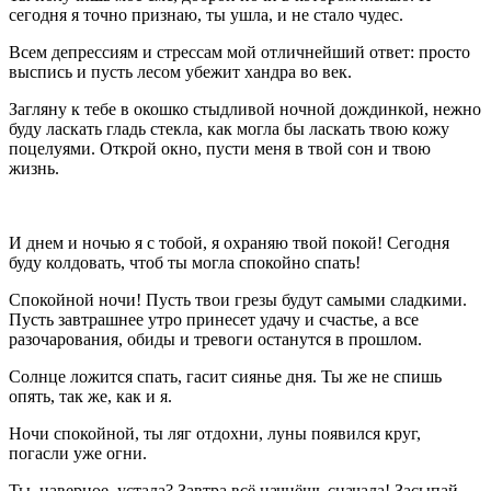
сегодня я точно признаю, ты ушла, и не стало чудес.
Всем депрессиям и стрессам мой отличнейший ответ: просто
выспись и пусть лесом убежит хандра во век.
Загляну к тебе в окошко стыдливой ночной дождинкой, нежно
буду ласкать гладь стекла, как могла бы ласкать твою кожу
поцелуями. Открой окно, пусти меня в твой сон и твою
жизнь.
И днем и ночью я с тобой, я охраняю твой покой! Сегодня
буду колдовать, чтоб ты могла спокойно спать!
Спокойной ночи! Пусть твои грезы будут самыми сладкими.
Пусть завтрашнее утро принесет удачу и счастье, а все
разочарования, обиды и тревоги останутся в прошлом.
Солнце ложится спать, гасит сиянье дня. Ты же не спишь
опять, так же, как и я.
Ночи спокойной, ты ляг отдохни, луны появился круг,
погасли уже огни.
Ты, наверное, устала? Завтра всё начнёшь сначала! Засыпай