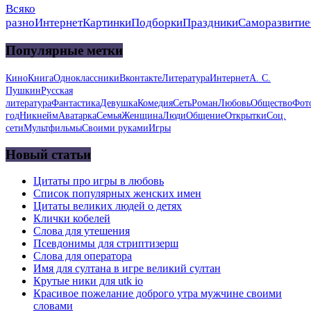
Всяко
разно
Интернет
Картинки
Подборки
Праздники
Саморазвитие
Популярные метки
Кино
Книга
Одноклассники
Вконтакте
Литература
Интернет
А. С.
Пушкин
Русская
литература
Фантастика
Девушка
Комедия
Сеть
Роман
Любовь
Общество
Фот
год
Никнейм
Аватарка
Семья
Женщина
Люди
Общение
Открытки
Соц.
сети
Мультфильмы
Своими руками
Игры
Новый статьи
Цитаты про игры в любовь
Список популярных женских имен
Цитаты великих людей о детях
Клички кобелей
Слова для утешения
Псевдонимы для стриптизерш
Слова для оператора
Имя для султана в игре великий султан
Крутые ники для utk io
Красивое пожелание доброго утра мужчине своими
словами