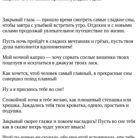
Закрывай глаза — пришло время смотреть самые сладкие сны,
чтобы завтра с улыбкой встретить утро. Отдохни и с новыми
силами продолжай увлекательное путешествие по жизни.
Пусть ночь пройдёт в сладких мечтаниях и грёзах, пусть твоя
душа наполнится вдохновением!
Мой ночной каприз — хочу сорвать спелые вишенки твоих
поцелуев и искупаться в джакузи твоих ласк.
Как хочется, чтоб человек самый главный, в прекрасные сны
совершил поход плавный
Ну а я приснюсь тебе во сне!
Спокойной ночи я тебе желаю, как плюшевый степашка или
хрюшка. Заждались тебя твои кроватка, одеяло, простынь и
подушка.
Закрывай скорее глазки и покоем насладись! Пусть во сне тебя
как в сказке вихрь чудес уносит ввысь!
Чтоб ты ночью не скучала, обо мне чтоб вспоминала, sms тебе