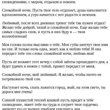
сновидениями, с миром, отдыхом и покоем.
Спокойной ночи. Пусть твое тело отдохнет, душа наполнится
вдохновением, а утро начнется с нот радости и везения.
Любимый, после всех дневных тревог тебе так нужен отдых!
Желаю тебе доброй, тихой и спокойной ночи. Еще желаю тебе
самых сладких снов, и пусть в них буду я — твоя
возлюбленная!
Моя голова полна мыслями о тебе. Мои губы шепчут твое имя
во сне. И только ночь одна, знает, как я люблю тебя! И она
передаст тебе эти слова: спокойной ночи, любовь моя!
Пусть не возьмет этот вечер с собой заботы прошедшего дня, а
будет удачен и нежен с тобой, привет передаст от меня.
Спокойной ночи, мой любимый. Я желаю, чтобы ничто не
потревожило твой сон.
Наступает ночь, спать ложится город, знай, на этом свете, ты
дорога мне очень!
Сонной пушистой теплой кошкой пусть придет к тебе
сновидение, ляжет тебе на грудь и согреет твое сердечко,
защитит его от колких проблем ушедшего дня.