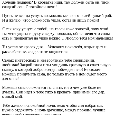
Хочешь подарок? В кроватке ищи, там должен быть он, твой
сладкий сон. Спокойной ночи!
Пусть не всегда уснуть возможно: мешает мыслей гулкий рой.
И я желаю, чтоб сложность ушла, оставив лишь покой!
Я так хочу уснуть с тобой, на твоей коже золотой, хочу чтоб
ты меня укрыл и руку с верху положил, обнял меня что силы
есть и прошептал на ушко нежно… Люблю тебя моя малышка!
Ты устал от красок дня… Успокоит ночь тебя, отдых даст и
расслабление, сладостные ощущения.
Самых интересных и невероятных тебе сновидений,
любимая! Закрой глаза и ты увидишь красивую и счастливую
сказку, в которой добро всегда побеждает зло! Ее сюжет
можешь придумать сама, но только пусть в нем будет место
для меня!
Можешь смело ложиться ты спать, ни о чем уже боле не
думать. Сон идет к тебе тихо в кровать, принимай его дар,
милый мой.
Тебе желаю я спокойной ночи, ведь чтобы сил набраться,
нужно отдохнуть, а ночь дружище, между прочим, лучшее
время чтобы энергию почерпнуть.