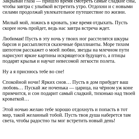
Закрывай глаза — пришло время смотреть самые сладкие сны,
чтобы завтра с улыбкой встретить утро. Отдохни и с новыми
силами продолжай увлекательное путешествие по жизни.
Милый мой, ложись в кровать, уже время отдыхать. Пусть
скорее ночь пройдет, ведь нас завтра встреча ждет.
Любимая! Пусть в эту ночь у твоих ног расстелятся шкуры
барсов и рассыплются сказочные бриллианты. Море тихим
шепотом расскажет о моей любви, звезды на млечном пути
нарисуют яркие картины искрящегося будущего, а птицы
подарят крылья и научат невесомой легкости полета.
Ну а я приснюсь тебе во сне!
Спокойной ночи! Ярких снов… Пусть в дом прибудет ваш
любовь… Пускай же ноченька — царица, на чёрном уж коне
примчится, и сон подарит самый сладкий, тихонько над твоей
кроваткой…
Этой ночью желаю тебе хорошо отдохнуть и попасть в тот
мир, такой желанный тобой. Пусть твоя душа наберется там
света, чтобы радостно ты мог встретить новый день!