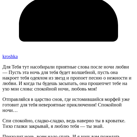
kroshka
Для Тебя тут насобирали приятные слова после ночи любви
— Пусть эта ночь для тебя будет волшебной, пусть она
накроет тебя одеялом из звезд и пропоет песню о нежности и
любви. И когда ты будешь засыпать, она прошепчет тебе на
ухо мои слова: спокойной ночи, любовь моя!
Отправляйся в царство снов, где истомившийся морфей уже
готовит для тебя невероятные приключения! Спокойной
ночи…
Спи спокойно, сладко-сладко, ведь наверно ты в кроватке.
Тихо глазки закрывай, я люблю тебя — ты знай.
Приходит ночь, всем надо спать. И я хочу вам пожелать