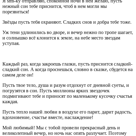
Я sms-ку отправляю, спокойной ночи в ней желаю, пусть
нежный сон тебе приснится, чтоб в нем могли мы
порезвиться!
Звёзды пусть тебя охраняют. Сладких снов и добра тебе тоже.
Уж тени удлинились во дворе, и вечер нежно по тропе шагает,
и солнышко всё клонится к земле, на небе место звездам
уступая.
Каждый раз, когда закроешь глазки, пусть приснится сладкий-
сладкий сон. А когда проснешься, словно в сказке, сбудется на
самом деле он!
Пусть твое тело, душа и разум отдохнут от дневной суеты, и
погрузятся в сон. Пусть миллионы ярких звездочек
подмигивают тебе и приносят по маленькому кусочку счастья
каждая.
Пусть тепло нашей любви в воздухе его парит, дарит радость,
вдохновение, счастье вместе, наслаждение!
Мой любимый! Мы с тобой провели прекрасный день и
великолепный вечер, но ночь нас опять разлучает. Поэтому