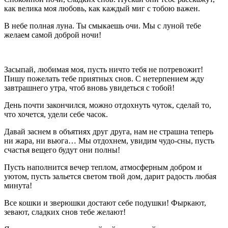
как велика моя любовь, как каждый миг с тобою важен.
В небе полная луна. Ты смыкаешь очи. Мы с луной тебе
желаем самой доброй ночи!
Засыпай, любимая моя, пусть ничто тебя не потревожит!
Пишу пожелать тебе приятных снов. С нетерпением жду
завтрашнего утра, чтоб вновь увидеться с тобой!
День почти закончился, можно отдохнуть чуток, сделай то,
что хочется, удели себе часок.
Давай заснем в объятиях друг друга, нам не страшна теперь
ни жара, ни вьюга… Мы отдохнем, увидим чудо-сны, пусть
счастья вещего будут они полны!
Пусть наполнится вечер теплом, атмосферным добром и
уютом, пусть зальется светом твой дом, дарит радость любая
минута!
Все кошки и зверюшки достают себе подушки! Фыркают,
зевают, сладких снов тебе желают!