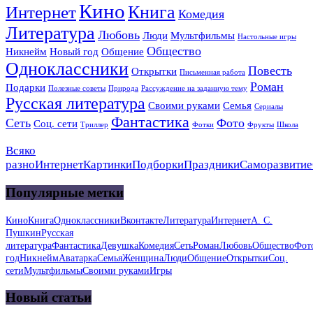
Кино
Книга
Интернет
Комедия
Литература
Любовь
Люди
Мультфильмы
Настольные игры
Общество
Никнейм
Новый год
Общение
Одноклассники
Повесть
Открытки
Письменная работа
Роман
Подарки
Полезные советы
Природа
Рассуждение на заданную тему
Русская литература
Своими руками
Семья
Сериалы
Фантастика
Сеть
Фото
Соц. сети
Триллер
Фотки
Фрукты
Школа
Всяко
разно
Интернет
Картинки
Подборки
Праздники
Саморазвитие
Популярные метки
Кино
Книга
Одноклассники
Вконтакте
Литература
Интернет
А. С.
Пушкин
Русская
литература
Фантастика
Девушка
Комедия
Сеть
Роман
Любовь
Общество
Фот
год
Никнейм
Аватарка
Семья
Женщина
Люди
Общение
Открытки
Соц.
сети
Мультфильмы
Своими руками
Игры
Новый статьи