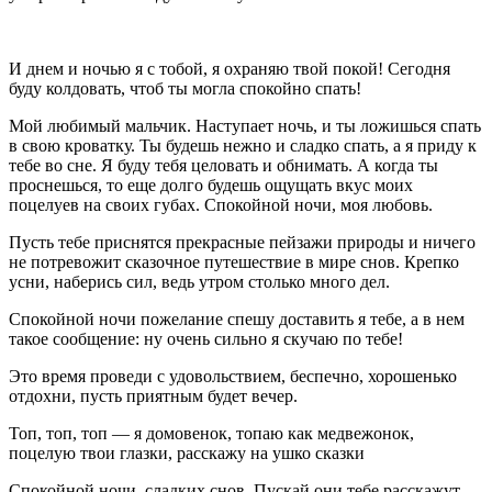
И днем и ночью я с тобой, я охраняю твой покой! Сегодня
буду колдовать, чтоб ты могла спокойно спать!
Мой любимый мальчик. Наступает ночь, и ты ложишься спать
в свою кроватку. Ты будешь нежно и сладко спать, а я приду к
тебе во сне. Я буду тебя целовать и обнимать. А когда ты
проснешься, то еще долго будешь ощущать вкус моих
поцелуев на своих губах. Спокойной ночи, моя любовь.
Пусть тебе приснятся прекрасные пейзажи природы и ничего
не потревожит сказочное путешествие в мире снов. Крепко
усни, наберись сил, ведь утром столько много дел.
Спокойной ночи пожелание спешу доставить я тебе, а в нем
такое сообщение: ну очень сильно я скучаю по тебе!
Это время проведи с удовольствием, беспечно, хорошенько
отдохни, пусть приятным будет вечер.
Топ, топ, топ — я домовенок, топаю как медвежонок,
поцелую твои глазки, расскажу на ушко сказки
Спокойной ночи, сладких снов. Пускай они тебе расскажут,