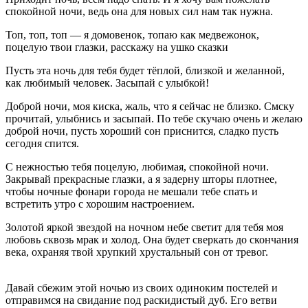
спокойной ночи, ведь она для новых сил нам так нужна.
Топ, топ, топ — я домовенок, топаю как медвежонок,
поцелую твои глазки, расскажу на ушко сказки
Пусть эта ночь для тебя будет тёплой, близкой и желанной,
как любимый человек. Засыпай с улыбкой!
Доброй ночи, моя киска, жаль, что я сейчас не близко. Смску
прочитай, улыбнись и засыпай. По тебе скучаю очень и желаю
доброй ночи, пусть хороший сон приснится, сладко пусть
сегодня спится.
С нежностью тебя поцелую, любимая, спокойной ночи.
Закрывай прекрасные глазки, а я задерну шторы плотнее,
чтобы ночные фонари города не мешали тебе спать и
встретить утро с хорошим настроением.
Золотой яркой звездой на ночном небе светит для тебя моя
любовь сквозь мрак и холод. Она будет сверкать до скончания
века, охраняя твой хрупкий хрустальный сон от тревог.
Давай сбежим этой ночью из своих одиноким постелей и
отправимся на свидание под раскидистый дуб. Его ветви