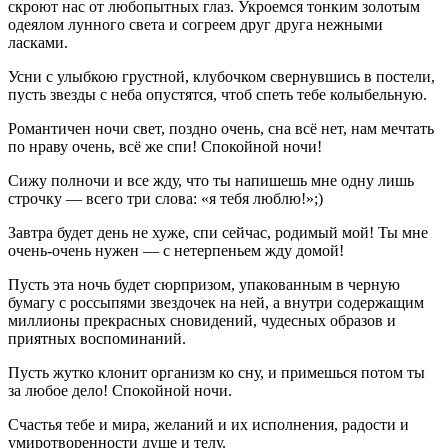
скроют нас от любопытных глаз. Укроемся тонким золотым
одеялом лунного света и согреем друг друга нежными
ласками.
Усни с улыбкою грустной, клубочком свернувшись в постели,
пусть звезды с неба опустятся, чтоб спеть тебе колыбельную.
Романтичен ночи свет, поздно очень, сна всё нет, нам мечтать
по нраву очень, всё же спи! Спокойной ночи!
Сижу полночи и все жду, что ты напишешь мне одну лишь
строчку — всего три слова: «я тебя люблю!»;)
Завтра будет день не хуже, спи сейчас, родимый мой! Ты мне
очень-очень нужен — с нетерпеньем жду домой!
Пусть эта ночь будет сюрпризом, упакованным в черную
бумагу с россыпями звездочек на ней, а внутри содержащим
миллионы прекрасных сновидений, чудесных образов и
приятных воспоминаний.
Пусть жутко клонит организм ко сну, и примешься потом ты
за любое дело! Спокойной ночи.
Счастья тебе и мира, желаний и их исполнения, радости и
умиротворенности душе и телу.