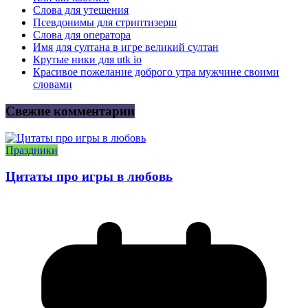
Слова для утешения
Псевдонимы для стриптизерш
Слова для оператора
Имя для султана в игре великий султан
Крутые ники для utk io
Красивое пожелание доброго утра мужчине своими
словами
Свежие комментарии
Праздники
Цитаты про игры в любовь