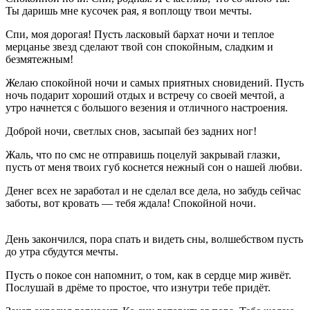
Ты даришь мне кусочек рая, я воплощу твои мечты.
Спи, моя дорогая! Пусть ласковый бархат ночи и теплое
мерцанье звезд сделают твой сон спокойным, сладким и
безмятежным!
Желаю спокойной ночи и самых приятных сновидений. Пусть
ночь подарит хороший отдых и встречу со своей мечтой, а
утро начнется с большого везения и отличного настроения.
Доброй ночи, светлых снов, засыпай без задних ног!
Жаль, что по смс не отправишь поцелуй закрывай глазки,
пусть от меня твоих губ коснется нежный сон о нашей любви.
Денег всех не заработал и не сделал все дела, но забудь сейчас
заботы, вот кровать — тебя ждала! Спокойной ночи.
День закончился, пора спать и видеть сны, волшебством пусть
до утра сбудутся мечты.
Пусть о покое сон напомнит, о том, как в сердце мир живёт.
Послушай в дрёме то простое, что изнутри тебе придёт.