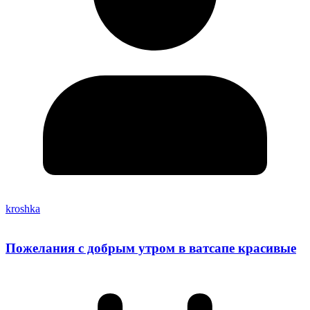
kroshka
Пожелания с добрым утром в ватсапе красивые