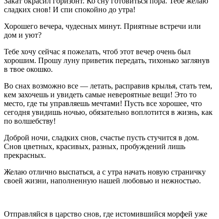
Закат окрасил горизонт. Ко сну готовиться пора. Тебе желаю
сладких снов! И спи спокойно до утра!
Хорошего вечера, чудесных минут. Приятные встречи или
дом и уют?
Тебе хочу сейчас я пожелать, чтоб этот вечер очень был
хорошим. Прошу луну приветик передать, тихонько заглянув
в твое окошко.
Во снах возможно все — летать, расправив крылья, стать тем,
кем захочешь и увидеть самые невероятные вещи! Это то
место, где ты управляешь мечтами! Пусть все хорошее, что
сегодня увидишь ночью, обязательно воплотится в жизнь, как
по волшебству!
Доброй ночи, сладких снов, счастье пусть стучится в дом.
Снов цветных, красивых, разных, пробуждений лишь
прекрасных.
Желаю отлично выспаться, а с утра начать новую страничку
своей жизни, наполненную нашей любовью и нежностью.
Отправляйся в царство снов, где истомившийся морфей уже