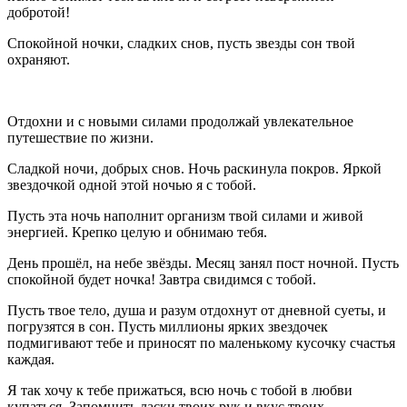
добротой!
Спокойной ночки, сладких снов, пусть звезды сон твой
охраняют.
Отдохни и с новыми силами продолжай увлекательное
путешествие по жизни.
Сладкой ночи, добрых снов. Ночь раскинула покров. Яркой
звездочкой одной этой ночью я с тобой.
Пусть эта ночь наполнит организм твой силами и живой
энергией. Крепко целую и обнимаю тебя.
День прошёл, на небе звёзды. Месяц занял пост ночной. Пусть
спокойной будет ночка! Завтра свидимся с тобой.
Пусть твое тело, душа и разум отдохнут от дневной суеты, и
погрузятся в сон. Пусть миллионы ярких звездочек
подмигивают тебе и приносят по маленькому кусочку счастья
каждая.
Я так хочу к тебе прижаться, всю ночь с тобой в любви
купаться. Запомнить ласки твоих рук и вкус твоих