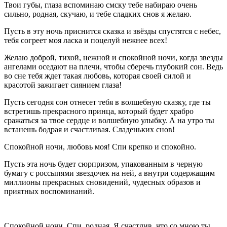
Твои губы, глаза вспоминаю смску тебе набираю очень
сильно, родная, скучаю, и тебе сладких снов я желаю.
Пусть в эту ночь приснится сказка и звёзды спустятся с небес,
тебя согреет моя ласка и поцелуй нежнее всех!
Желаю доброй, тихой, нежной и спокойной ночи, когда звезды
ангелами оседают на плечи, чтобы сберечь глубокий сон. Ведь
во сне тебя ждет такая любовь, которая своей силой и
красотой зажигает сиянием глаза!
Пусть сегодня сон отнесет тебя в волшебную сказку, где ты
встретишь прекрасного принца, который будет храбро
сражаться за твое сердце и волшебную улыбку. А на утро ты
встанешь бодрая и счастливая. Сладеньких снов!
Спокойной ночи, любовь моя! Спи крепко и спокойно.
Пусть эта ночь будет сюрпризом, упакованным в черную
бумагу с россыпями звездочек на ней, а внутри содержащим
миллионы прекрасных сновидений, чудесных образов и
приятных воспоминаний.
Спокойной ночи. Спи, родная. Я счастлив, что со мною ты.