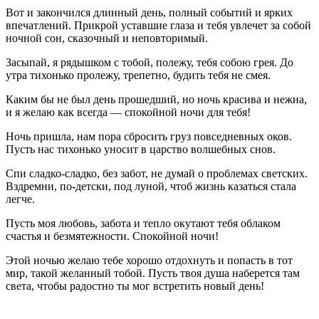
Вот и закончился длинный день, полный событий и ярких
впечатлений. Прикрой уставшие глаза и тебя увлечет за собой
ночной сон, сказочный и неповторимый.
Засыпай, я рядышком с тобой, полежу, тебя собою грея. До
утра тихонько пролежу, трепетно, будить тебя не смея.
Каким бы не был день прошедший, но ночь красива и нежна,
и я желаю как всегда — спокойной ночи для тебя!
Ночь пришла, нам пора сбросить груз повседневных оков.
Пусть нас тихонько уносит в царство волшебных снов.
Спи сладко-сладко, без забот, не думай о проблемах светских.
Вздремни, по-детски, под луной, чтоб жизнь казаться стала
легче.
Пусть моя любовь, забота и тепло окутают тебя облаком
счастья и безмятежности. Спокойной ночи!
Этой ночью желаю тебе хорошо отдохнуть и попасть в тот
мир, такой желанный тобой. Пусть твоя душа наберется там
света, чтобы радостно ты мог встретить новый день!