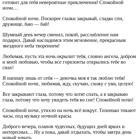
готовит для тебя невероятные приключения! Спокойной
ночи…
Спокойной ночи. Поскорее глазки закрывай, сладко спи,
дружище, баю — бай!
Шумный день вечер сменил, покой, расслабление нам
подарил. Давай насладимся этим мгновение, прекрасным
звездного неба творением!
Любимая, пусть эта ночь окрылит тебя, словно ангела, добром
и моей любовью, чтобы все горизонты открылись тебе во
снах!
Я напишу лишь от себя — девочка моя я так люблю тебя!
Спокойной ночи, любимая, жду, скучаю, схожу с ума, целую!
Все закрывают глаза, потому что хотят спать, а я закрываю
глаза, потому что хочу увидеть тебя во сне! Спокойной ночи!
Спокойной ночи, утихло на ночь всё вокруг. Тихонько тикают
часы, под музыку ночной красы.
Доброго вечера, планов чудесных, будущих дней ярких и
интересных… Ну а пока, давай отдыхать, чтобы завтра день
новый начать.