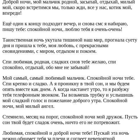
Доброй ночи, мой мальчик родной, засыпай, отдыхай, милый
мой, скоро встретимся мы, только жди, все у нас, котик мой,
впереди!
Ещё один к концу подходит вечер, и снова смс я набираю,
пишу тебе: спокойной ночи, люблю тебя я очень-очень!
Таинственная ночь укутала тишиной наш мир, прогнала суету
дня и пришла к тебе, моя любовь, с прекрасными
сновидениями, с миром, отдыхом и покоем.
Спи любимая, родная, сладких снов тебе желаю, спи
спокойно, отдыхай, обо мне не забывай!
Мой самый, самый любимый мальчик. Спокойной ночи тебе.
Спи крепко и сладко. А я проникну в твой сон, и мы будем
опять вместе как днем. А когда настанет утро, то я разбужу
тебя телефонным звонком. Ты возьмешь трубку и услышишь
мой сладкий голос и пожелание доброго утра. Спокойной
ночи, мой милый ангел.
Стемнело, месяц на порог, спокойной ночи мой дружок. Пусть
сон твой будет сладок очень, ничто его не потревожит.
Любимая, спокойной и доброй ночи тебе! Пускай эта ночь
нежно обнимет тебя за плечи и согреет невероятной