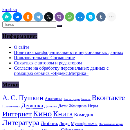
kroshka
Информация:
О сайте
Политика конфиденциальности персональных данных
Пользовательское Соглашение
Связаться с автором и редактором
Согласие на обработку персональных данных с
помощью сервиса «Яндекс.Метрика»
Метки
Вконтакте
А. С. Пушкин
Аватарка
Аксессуары
Бизнес
Девушка
Дети
Женщина
Игры
Головоломки
Детектив
Кино
Книга
Интернет
Комедия
Литература
Любовь
Люди
Мультфильмы
Настольные игры
Общество