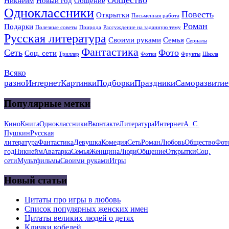
Никнейм
Новый год
Общение
Одноклассники
Повесть
Открытки
Письменная работа
Роман
Подарки
Полезные советы
Природа
Рассуждение на заданную тему
Русская литература
Своими руками
Семья
Сериалы
Фантастика
Сеть
Фото
Соц. сети
Триллер
Фотки
Фрукты
Школа
Всяко
разно
Интернет
Картинки
Подборки
Праздники
Саморазвитие
Популярные метки
Кино
Книга
Одноклассники
Вконтакте
Литература
Интернет
А. С.
Пушкин
Русская
литература
Фантастика
Девушка
Комедия
Сеть
Роман
Любовь
Общество
Фот
год
Никнейм
Аватарка
Семья
Женщина
Люди
Общение
Открытки
Соц.
сети
Мультфильмы
Своими руками
Игры
Новый статьи
Цитаты про игры в любовь
Список популярных женских имен
Цитаты великих людей о детях
Клички кобелей