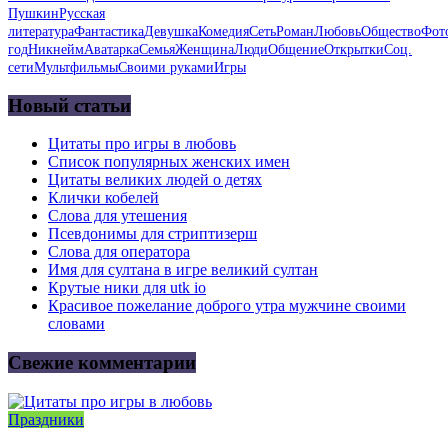
Пушкин
Русская
литература
Фантастика
Девушка
Комедия
Сеть
Роман
Любовь
Общество
Фот
год
Никнейм
Аватарка
Семья
Женщина
Люди
Общение
Открытки
Соц.
сети
Мультфильмы
Своими руками
Игры
Новый статьи
Цитаты про игры в любовь
Список популярных женских имен
Цитаты великих людей о детях
Клички кобелей
Слова для утешения
Псевдонимы для стриптизерш
Слова для оператора
Имя для султана в игре великий султан
Крутые ники для utk io
Красивое пожелание доброго утра мужчине своими
словами
Свежие комментарии
Праздники