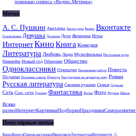
помощью сервиса «Яндекс.Метрика»
Метки
Вконтакте
А. С. Пушкин
Аватарка
Аксессуары
Бизнес
Девушка
Дети
Женщина
Игры
Головоломки
Детектив
Кино
Книга
Интернет
Комедия
Литература
Любовь
Люди
Мультфильмы
Настольные игры
Общество
Никнейм
Новый год
Общение
Одноклассники
Повесть
Открытки
Письменная работа
Роман
Подарки
Полезные советы
Природа
Рассуждение на заданную тему
Русская литература
Своими руками
Семья
Сериалы
Фантастика
Сеть
Фото
Соц. сети
Триллер
Фотки
Фрукты
Школа
Всяко
разно
Интернет
Картинки
Подборки
Праздники
Саморазвитие
Популярные метки
Кино
Книга
Одноклассники
Вконтакте
Литература
Интернет
А. С.