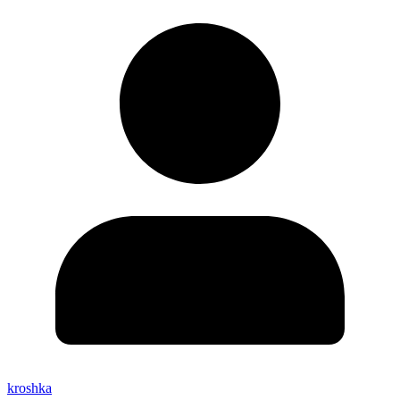
kroshka