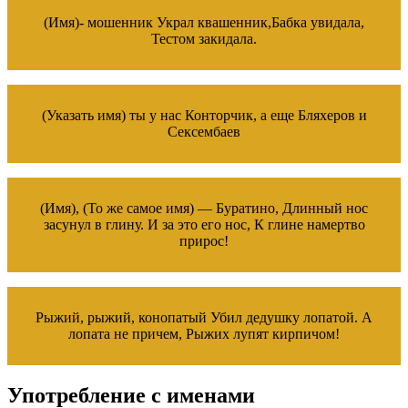
(Имя)- мошенник Украл квашенник,Бабка увидала,
Тестом закидала.
(Указать имя) ты у нас Конторчик, а еще Бляхеров и
Сексембаев
(Имя), (То же самое имя) — Буратино, Длинный нос
засунул в глину. И за это его нос, К глине намертво
прирос!
Рыжий, рыжий, конопатый Убил дедушку лопатой. А
лопата не причем, Рыжих лупят кирпичом!
Употребление с именами