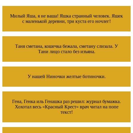
Милый Яша, я не ваша! Яшка странный человек. Яшек
с маленькой деревни, три куста его ночлег!
Таня сметана, кошечка бежала, сметану слизала. У
Тани лицо стало без изъяна.
У нашей Ниночки желтые ботиночки.
Гена, Генка иль Генашка раз решил: журнал бумажка.
Хохотал весь «Красный Крест» врач читал на попе
текст!