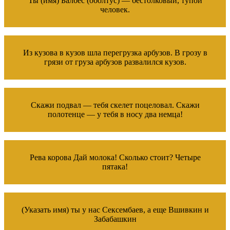
Ты (имя) Балбес (оболтус) — бестолковый, тупой
человек.
Из кузова в кузов шла перегрузка арбузов. В грозу в
грязи от груза арбузов развалился кузов.
Скажи подвал — тебя скелет поцеловал. Скажи
полотенце — у тебя в носу два немца!
Рева корова Дай молока! Сколько стоит? Четыре
пятака!
(Указать имя) ты у нас Сексембаев, а еще Вшивкин и
Забабашкин