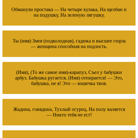
Обманули простака — На четыре кулака, На щелбан и
на подушку, На зеленую лягушку.
Ты (имя) Змея (подколодная), гадюка и высшее гюрза
— женщина способная на подлость.
(Имя), (То же самое имя)-карапуз, Съел у бабушки
арбуз. Бабушка ругается, (Имя) отпирается! — Это,
бабушка, не я! Это — кошечка твоя.
Жадина, говядина, Тухлый огурец, На полу валяется
— Никто тебя не ест!