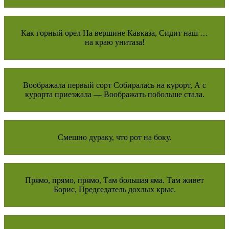
Как горный орел На вершине Кавказа, Сидит наш …
на краю унитаза!
Воображала первый сорт Собиралась на курорт, А с
курорта приезжала — Воображать побольше стала.
Смешно дураку, что рот на боку.
Прямо, прямо, прямо, Там большая яма. Там живет
Борис, Председатель дохлых крыс.