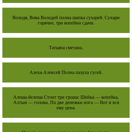
Володя, Вова Володей полна шапка сухарей. Сухари
горячие, три копейки сдачи.
Татьяна сметана.
Алеха-Алексей Полна пазуха гусей.
Алеша-белеша Стоит три гроша: Шейка — копейка,
Алтын — голова, По две денежки нога — Вот и вся
ему цена.