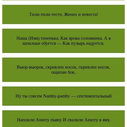
Тили-тили-тесто, Жених и невеста!
Наша (Имя) тоненька, Как ярова соломинка. А в
шпильки обуется — Как пузырь надуется.
Вьюр-вьюрок, скривлен носок, скривлен носок,
ощипан бок.
Ну ты совсем Namby-pamby — сентиментальный
Напоили Анюту пьяну И свалили Анюту в яму.