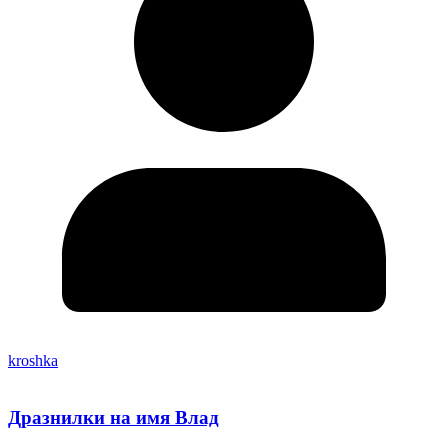
kroshka
Дразнилки на имя Влад