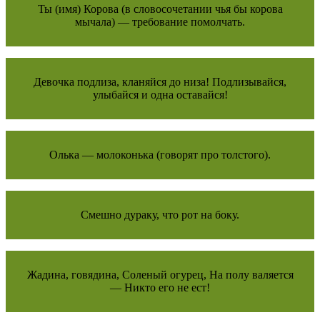
Ты (имя) Корова (в словосочетании чья бы корова
мычала) — требование помолчать.
Девочка подлиза, кланяйся до низа! Подлизывайся,
улыбайся и одна оставайся!
Олька — молоконька (говорят про толстого).
Смешно дураку, что рот на боку.
Жадина, говядина, Соленый огурец, На полу валяется
— Никто его не ест!