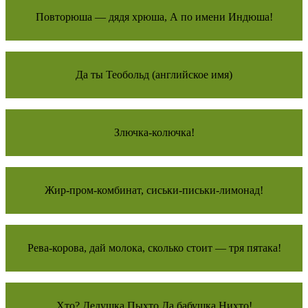
Повторюша — дядя хрюша, А по имени Индюша!
Да ты Теобольд (английское имя)
Злючка-колючка!
Жир-пром-комбинат, сиськи-письки-лимонад!
Рeва-корова, дай молока, сколько стоит — тря пятака!
Хто? Дедушка Пыхто Да бабушка Нихто!