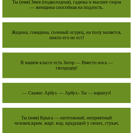
Ты (имя) Змея (подколодная), гадюка и высшее гюрза
— женщина способная на подлость.
Жадина, говядина, соленый огурец, на полу валяется,
никто его не ест!
В нашем классе есть Затор — Вместо носа —
гвоздодер!
— Скажи: Арбуз. — Арбуз.- Ты — карапуз!
Ты (имя) Крыса — ничтожный, неприятный
человек;крим. жарг. вор, крадущий у своих, стукач.