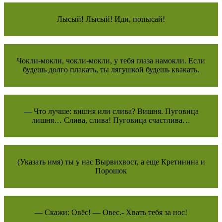
Лысый! Лысый! Иди, попысай!
Чокли-мокли, чокли-мокли, у тебя глаза намокли. Если
будешь долго плакать, ты лягушкой будешь квакать.
— Что лучше: вишня или слива? Вишня. Пуговица
лишня… Слива, слива! Пуговица счастлива…
(Указать имя) ты у нас Вырвихвост, а еще Кретинина и
Порошок
— Скажи: Овёс! — Овес.- Хвать тебя за нос!