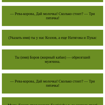
— Рева-корова, Дай молочка! Сколько стоит? — Три
пятачка!
(Указать имя) ты у нас Козлов, а еще Натягова и Пукас
Ты (имя) Боров (жирный кабан) — обрюзгший
мужчина.
— Рева-корова, Дай молочка! Сколько стоит? — Три
пятачка!