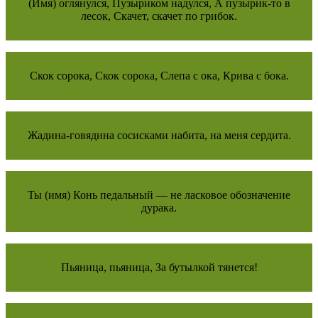
(Имя) оглянулся, Пузыриком надулся, А пузырик-то в
лесок, Скачет, скачет по грибок.
Скок сорока, Скок сорока, Слепа с ока, Крива с бока.
Жадина-говядина сосисками набита, на меня сердита.
Ты (имя) Конь педальный — не ласковое обозначение
дурака.
Пьяница, пьяница, За бутылкой тянется!