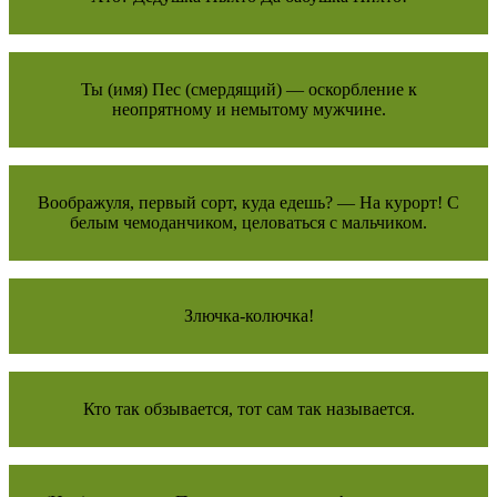
Ты (имя) Пес (смердящий) — оскорбление к
неопрятному и немытому мужчине.
Воображуля, первый сорт, куда едешь? — На курорт! С
белым чемоданчиком, целоваться с мальчиком.
Злючка-колючка!
Кто так обзывается, тот сам так называется.