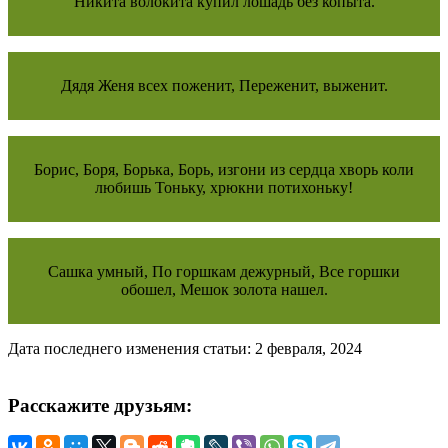
Никита волокита купил лошадь без копыта.
Дядя Женя всех поженит, Переженит, выженит.
Борис, Боря, Борька, Борь, изгони из сердца хворь коли
любишь Тоньку, хрюкни потихоньку!
Сашка умный, По горшкам дежурный, Все горшки
обошел, Мешок золота нашел.
Дата последнего изменения статьи: 2 февраля, 2024
Расскажите друзьям: