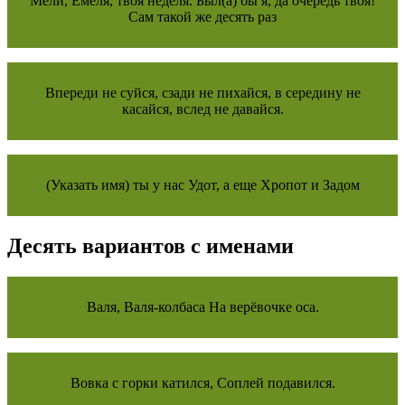
Мели, Емеля, твоя неделя. Был(а) бы я, да очередь твоя!
Сам такой же десять раз
Впереди не суйся, сзади не пихайся, в середину не
касайся, вслед не давайся.
(Указать имя) ты у нас Удот, а еще Хропот и Задом
Десять вариантов с именами
Валя, Валя-колбаса На верёвочке оса.
Вовка с горки катился, Соплей подавился.