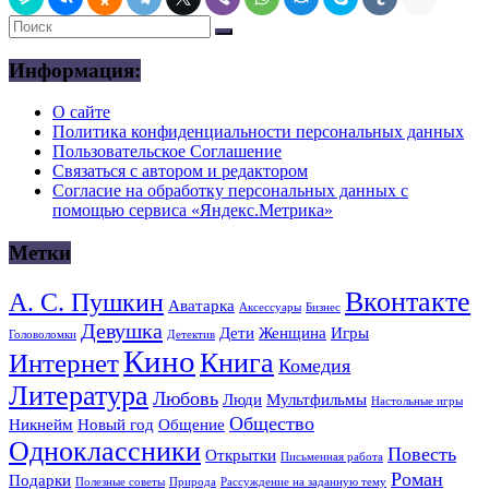
Информация:
О сайте
Политика конфиденциальности персональных данных
Пользовательское Соглашение
Связаться с автором и редактором
Согласие на обработку персональных данных с
помощью сервиса «Яндекс.Метрика»
Метки
Вконтакте
А. С. Пушкин
Аватарка
Аксессуары
Бизнес
Девушка
Дети
Женщина
Игры
Головоломки
Детектив
Кино
Книга
Интернет
Комедия
Литература
Любовь
Люди
Мультфильмы
Настольные игры
Общество
Никнейм
Новый год
Общение
Одноклассники
Повесть
Открытки
Письменная работа
Роман
Подарки
Полезные советы
Природа
Рассуждение на заданную тему