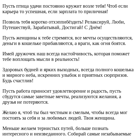
Пусть птица удачи постоянно кружит возле тебя! Чтоб если
карьера то успешная, если зарплата то приличная!
Позволь тебя коротко отхэппибёздить! Релаксируй, Люби,
Путешествуй, Зарабатывай, Достигай! С Днём!
Пусть женщины к тебе стремятся, все мечты осуществляются,
деньги в кошельке прибавляются, а враги, как огня боятся.
Имей дружочек наш всегда настойчивость, которая поможет
тебе воплощать мысли в реальность!
Здоровых будней и ярких выходных, всегда полного кошелька
и мирного неба, искренних улыбок и приятных сюрпризов.
Будь счастлив!
Пусть работа приносит удовлетворение и радость, пусть
сбудутся самые заветные мечты, реализуются желания, а
друзья не потеряются.
Желаю я, чтоб ты был честным и смелым, чтобы всегда мог
постоять за себя и за любимых людей. Твоя женщина.
Меньше желаем тернистых путей, больше познать
интересного и неизведанного. Собирай самые незабываемые