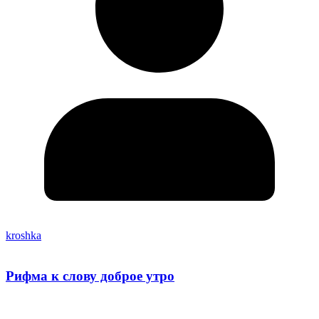
kroshka
Рифма к слову доброе утро