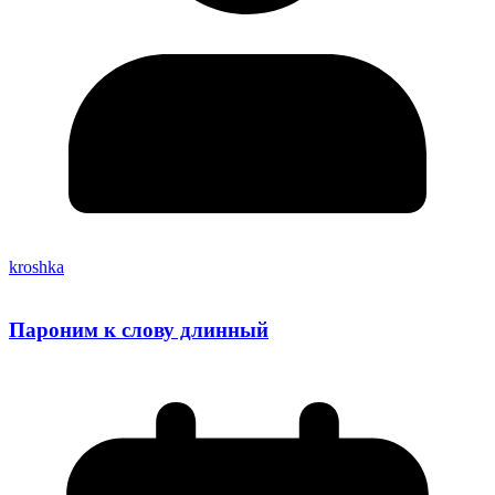
kroshka
Пароним к слову длинный