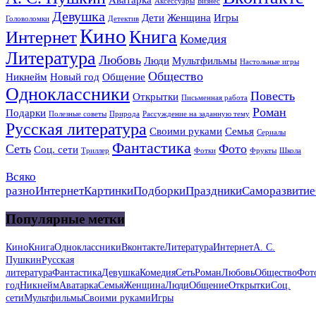
Аксессуары
Бизнес
Девушка
Дети
Женщина
Игры
Головоломки
Детектив
Кино
Книга
Интернет
Комедия
Литература
Любовь
Люди
Мультфильмы
Настольные игры
Общество
Никнейм
Новый год
Общение
Одноклассники
Повесть
Открытки
Письменная работа
Роман
Подарки
Полезные советы
Природа
Рассуждение на заданную тему
Русская литература
Своими руками
Семья
Сериалы
Фантастика
Сеть
Фото
Соц. сети
Триллер
Фотки
Фрукты
Школа
Всяко
разно
Интернет
Картинки
Подборки
Праздники
Саморазвитие
Популярные метки
Кино
Книга
Одноклассники
Вконтакте
Литература
Интернет
А. С.
Пушкин
Русская
литература
Фантастика
Девушка
Комедия
Сеть
Роман
Любовь
Общество
Фот
год
Никнейм
Аватарка
Семья
Женщина
Люди
Общение
Открытки
Соц.
сети
Мультфильмы
Своими руками
Игры