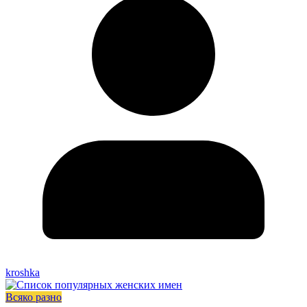
kroshka
Всяко разно