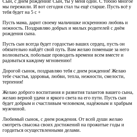
Сын, с днем рождения! Сын, ты у меня один. С тобою многое
мы пережили. И вот сегодня стал ты ещё старше. Пусть всё у
тебя будет на 5 с +
Пусть мама, дарит своему мальчишке искреннюю любовь и
нежность. Поздравляю добрых и милых родителей с днём
рождения сына.
Пусть сын всегда будет гордостью ваших сердец, пусть он
обязательно найдёт свой путь. Вам желаю поменьше за него
волноваться, побольше проводить времени всем вместе и
радоваться каждому мгновению!
Дорогой сынок, поздравляю тебя с днем рождения! Желаю
тебе счастья, здоровья, любви, тепла, нежности, смелости,
терпения!
Желаю доброго воспитания и развития талантов вашего сына,
желаю верной удачи и яркого света на его пути. Пусть сын
будет добрым и счастливым человеком, надёжным и храбрым
мужчиной.
Любимый сынок, с днем рождения. От всей души желаю
смотреть свысока своих достижений на прожитые годы и
гордиться осуществленными делами.