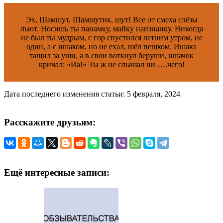
Эх, Шамшут, Шамшутик, шут! Все от смеха слёзы
льют. Носишь ты панамку, майку наизнанку. Никогда
не был ты мудрым, с гор спустился летним утром, не
один, а с ишаком, но не ехал, шёл пешком. Ишака
тащил за уши, а в свои воткнул беруши, ишачок
кричал: «Иа!» Ты ж не слышал ни ….чего!
Дата последнего изменения статьи: 5 февраля, 2024
Расскажите друзьям:
Ещё интересные записи: