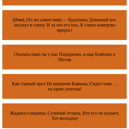
(Имя), (То же самое имя) — Буратино, Длинный нос
засунул в глину. И за это его нос, К глине намертво
прирос!
(Указать имя) ты у нас Пидоренко, а еще Бляблин и
Мусор
Как горный орел На вершине Кавказа, Сидит наш …
на краю унитаза!
Жадина-говядина, Соленый огурец, Кто его не кушает,
Тот молодец!