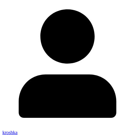
kroshka