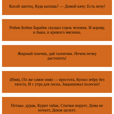
Косой лаптец, Куда катишь? — Домой качу: Есть хочу!
Робин Бобин Барабек скушал сорок человек. И корову,
и быка, и кривого мясника.
Жирный пончик, дай талончик. Нечем печку
растопить!
(Имя), (То же самое имя) — простота, Купил зебру без
хвоста, И с утра для лоска, Закрашивал полоски!
Петька- дурак, Курит табак, Спички ворует, Дома не
ночует, Девок целует.