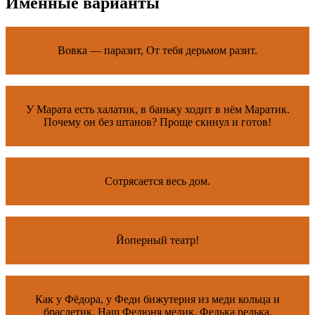
Именные варианты
Вовка — паразит, От тебя дерьмом разит.
У Марата есть халатик, в баньку ходит в нём Маратик.
Почему он без штанов? Проще скинул и готов!
Сотpясается весь дом.
Йоперный театр!
Как у Фёдора, у Феди бижутерия из меди кольца и
браслетик. Наш Федюня медик. Федька редька,