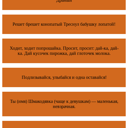
Драный
Решет брешет конопатый Треснул бабушку лопатой!
Ходит, ходит попрошайка. Просит, просит: дай-ка, дай-
ка. Дай кусочек пирожка, дай глоточек молока.
Подлизывайся, улыбайся и одна оставайся!
Ты (имя) Шмакодявка (чаще к девушкам) — маленькая,
невзрачная.