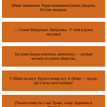
(Имя)- мошенник Украл квашенник,Бабка увидала,
Тестом закидала.
— Скажи Ватрушка!- Ватрушка.- У тебя в руках
лягушка!
Ты (имя) Быдло (скотина, животное) — грубый
человек из низов общества.
У (Имя) на носу, Укусил комар осу. А (Имя) — тра-ра-
ра! Съела злого комара!
(Указать имя) ты у нас Троян, а еще Задников и