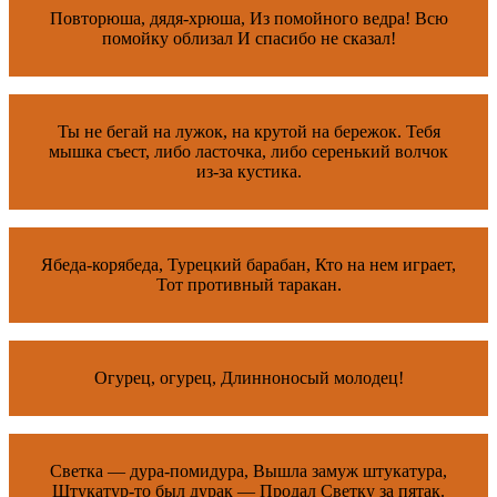
Повторюша, дядя-хрюша, Из помойного ведра! Всю
помойку облизал И спасибо не сказал!
Ты не бегай на лужок, на крутой на бережок. Тебя
мышка съест, либо ласточка, либо серенький волчок
из-за кустика.
Ябеда-корябеда, Турецкий барабан, Кто на нем играет,
Тот противный таракан.
Огурец, огурец, Длинноносый молодец!
Светка — дура-помидура, Вышла замуж штукатура,
Штукатур-то был дурак — Продал Светку за пятак.