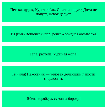
Петька- дурак, Курит табак, Спички ворует, Дома не
ночует, Девок целует.
Ты (имя) Вонючка (напр. речка)- обидная обзывалка.
Тепа, растепа, куриная жопа!
Ты (имя) Пакостник — человек делающий пакости
(подлости).
Ябеда-корябеда, суконна борода!