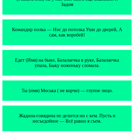
Задом
Командир полка — Нос до потолка Уши до дверей, А
сам, как воробей!
Едет (Имя) на быке, Балалаечка в руке, Балалаечка
упала, Быку ноженьку сломала.
Ты (имя) Моська ( не корчи) — глупое лицо.
Жадина-говядина не делится ни с кем. Пусть и
несъедобное — Всё равно я съем.