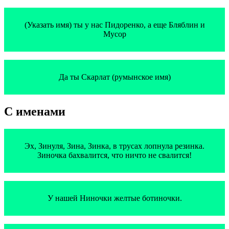
(Указать имя) ты у нас Пидоренко, а еще Бляблин и
Мусор
Да ты Скарлат (румынское имя)
С именами
Эх, Зинуля, Зина, Зинка, в трусах лопнула резинка.
Зиночка бахвалится, что ничто не свалится!
У нашей Ниночки желтые ботиночки.