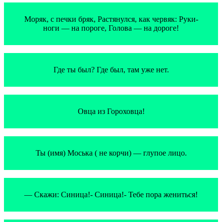
Моряк, с печки бряк, Растянулся, как червяк: Руки-
ноги — на пороге, Голова — на дороге!
Где ты был? Где был, там уже нет.
Овца из Гороховца!
Ты (имя) Моська ( не корчи) — глупое лицо.
— Скажи: Синица!- Синица!- Тебе пора жениться!