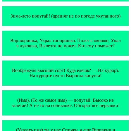
Зима-лето попугай! (дразнят не по погоде укутанного)
Вор-воришка, Украл топоришко. Полез в окошко, Упал
в лукошка, Вылезти не может. Кто ему поможет?
Воображуля высший сорт! Куда едешь? — На курорт.
На курорте пусто Выросла капуста!
(Имя), (То же самое имя) — попугай, Высоко не
залетай! А не то на солнышке, Обгорят все перышки!
(Указать имя) ты у нас Спички, а еще Вшивкин и