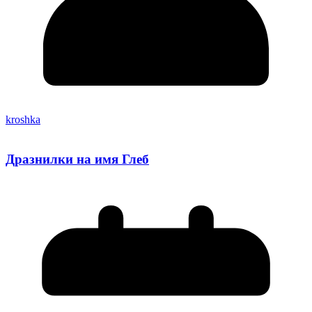
kroshka
Дразнилки на имя Глеб