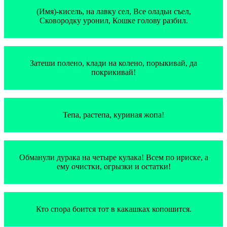
(Имя)-кисель, на лавку сел, Все оладьи съел,
Сковородку уронил, Кошке голову разбил.
Затеши полено, клади на колено, порыкивай, да
покрикивай!
Тепа, растепа, куриная жопа!
Обманули дурака на четыре кулака! Всем по ириске, а
ему очистки, огрызки и остатки!
Кто спора боится тот в какашках копошится.