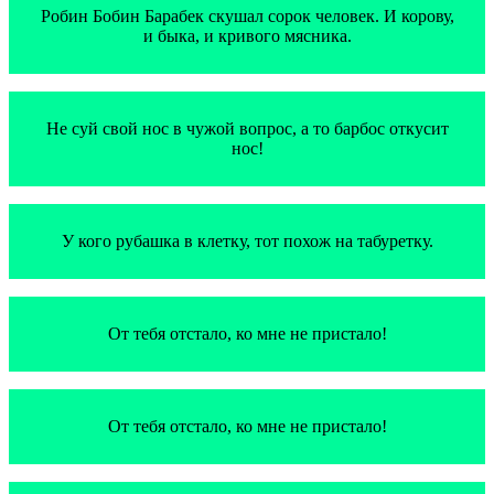
Робин Бобин Барабек скушал сорок человек. И корову,
и быка, и кривого мясника.
Не суй свой нос в чужой вопрос, а то барбос откусит
нос!
У кого рубашка в клетку, тот похож на табуретку.
От тебя отстало, ко мне не пристало!
От тебя отстало, ко мне не пристало!