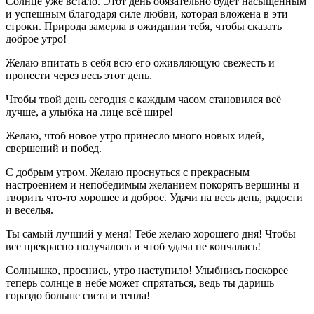
Солнце уже встало. Этот день обязательно будет насыщенным
и успешным благодаря силе любви, которая вложена в эти
строки. Природа замерла в ожидании тебя, чтобы сказать
доброе утро!
Желаю впитать в себя всю его оживляющую свежесть и
пронести через весь этот день.
Чтобы твой день сегодня с каждым часом становился всё
лучше, а улыбка на лице всё шире!
Желаю, чтоб новое утро принесло много новых идей,
свершений и побед.
С добрым утром. Желаю проснуться с прекрасным
настроением и непобедимым желанием покорять вершины и
творить что-то хорошее и доброе. Удачи на весь день, радости
и веселья.
Ты самый лучший у меня! Тебе желаю хорошего дня! Чтобы
все прекрасно получалось и чтоб удача не кончалась!
Солнышко, проснись, утро наступило! Улыбнись поскорее
теперь солнце в небе может спрятаться, ведь ты даришь
гораздо больше света и тепла!