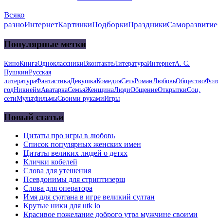
Всяко
разно
Интернет
Картинки
Подборки
Праздники
Саморазвитие
Популярные метки
Кино
Книга
Одноклассники
Вконтакте
Литература
Интернет
А. С.
Пушкин
Русская
литература
Фантастика
Девушка
Комедия
Сеть
Роман
Любовь
Общество
Фот
год
Никнейм
Аватарка
Семья
Женщина
Люди
Общение
Открытки
Соц.
сети
Мультфильмы
Своими руками
Игры
Новый статьи
Цитаты про игры в любовь
Список популярных женских имен
Цитаты великих людей о детях
Клички кобелей
Слова для утешения
Псевдонимы для стриптизерш
Слова для оператора
Имя для султана в игре великий султан
Крутые ники для utk io
Красивое пожелание доброго утра мужчине своими