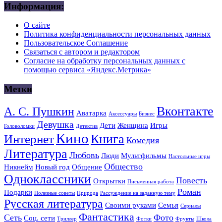
Информация:
О сайте
Политика конфиденциальности персональных данных
Пользовательское Соглашение
Связаться с автором и редактором
Согласие на обработку персональных данных с
помощью сервиса «Яндекс.Метрика»
Метки
Вконтакте
А. С. Пушкин
Аватарка
Аксессуары
Бизнес
Девушка
Дети
Женщина
Игры
Головоломки
Детектив
Кино
Книга
Интернет
Комедия
Литература
Любовь
Люди
Мультфильмы
Настольные игры
Общество
Никнейм
Новый год
Общение
Одноклассники
Повесть
Открытки
Письменная работа
Роман
Подарки
Полезные советы
Природа
Рассуждение на заданную тему
Русская литература
Своими руками
Семья
Сериалы
Фантастика
Сеть
Фото
Соц. сети
Триллер
Фотки
Фрукты
Школа