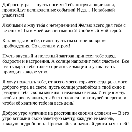
Доброго утра — пусть посетят Тебя потрясающие идеи,
произойдут великолепные события! И да… Не забывай
улыбаться!
Любимый я жду тебя с нетерпением! Желаю всего дня тебе с
везеньем! Ты в моей жизни главный! Любимый мой герой!
Как звезды в небе, сияют пусть глаза твои во время
пробуждения. Со светлым утром!
Пусть вкусный и полезный завтрак принесет тебе заряд
бодрости и настроения. А солнце наполнит тебя счастьем. Все
пусть дарят тебе только приятные эмоции и у так пусть
проходит каждое утро.
Я хочу пожелать тебе, от всего моего горячего сердца, самого
доброго утра на свете, пусть солнце улыбнётся в твоё окно и
разбудит тебя своим мягким и нежным светом. И ещё я хочу,
чтобы проснувшись, ты был полон сил и кипучей энергии, и
чтобы её хватило тебе на весь день!
Доброе утро мужчине на расстоянии своими словами — В это
утро вспомни свою заветную мечту, каждую ее мелочь,
каждую подробность. Просыпайся и начинай двигаться к ней!