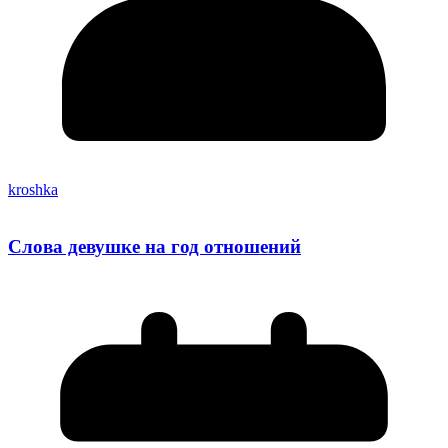
kroshka
Слова девушке на год отношений