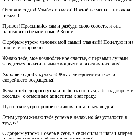
Отличного дня! Улыбок и смеха! И чтоб не мешала никакая
помеха!
Привет! Просыпайся сам и разбуди свою совесть, и она
напомнит тебе мой номер! Звони.
С добрым утром, человек мой самый главный! Поцелую и на
подвиги отправлю.
Желаю тебе, мое возлюбленное счастье, с первыми лучами
зарядиться позитивными эмоциями для отличного дня!
Хорошего дня! Скучаю я! Жду с нетерпением твоего
скорейшего возращенья!
Желаю тебе доброго утра и не быть сонным, а быть добрым и
веселым, с отменным аппетитом к завтраку.
Пусть твоё утро пропоёт с ликованием о начале дня!
Этим утром желаю тебе успеха в делах, но без усталости в
трудах!
С добрым утром! Поверь в себя, в свои силы и шагай вперед
навстречу новым победам и достижениям!