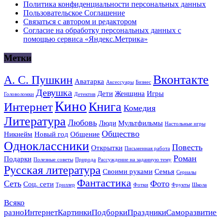
Политика конфиденциальности персональных данных
Пользовательское Соглашение
Связаться с автором и редактором
Согласие на обработку персональных данных с
помощью сервиса «Яндекс.Метрика»
Метки
Вконтакте
А. С. Пушкин
Аватарка
Аксессуары
Бизнес
Девушка
Дети
Женщина
Игры
Головоломки
Детектив
Кино
Книга
Интернет
Комедия
Литература
Любовь
Люди
Мультфильмы
Настольные игры
Общество
Никнейм
Новый год
Общение
Одноклассники
Повесть
Открытки
Письменная работа
Роман
Подарки
Полезные советы
Природа
Рассуждение на заданную тему
Русская литература
Своими руками
Семья
Сериалы
Фантастика
Сеть
Фото
Соц. сети
Триллер
Фотки
Фрукты
Школа
Всяко
разно
Интернет
Картинки
Подборки
Праздники
Саморазвитие