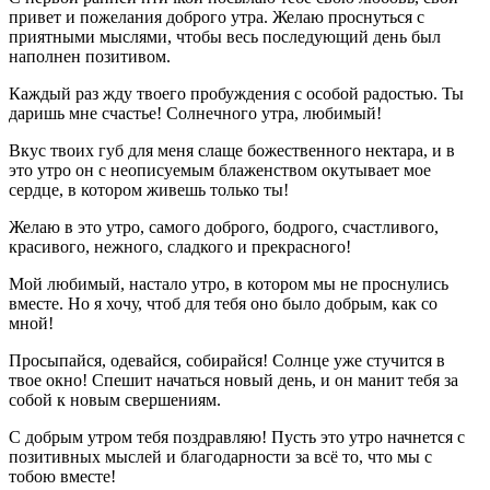
привет и пожелания доброго утра. Желаю проснуться с
приятными мыслями, чтобы весь последующий день был
наполнен позитивом.
Каждый раз жду твоего пробуждения с особой радостью. Ты
даришь мне счастье! Солнечного утра, любимый!
Вкус твоих губ для меня слаще божественного нектара, и в
это утро он с неописуемым блаженством окутывает мое
сердце, в котором живешь только ты!
Желаю в это утро, самого доброго, бодрого, счастливого,
красивого, нежного, сладкого и прекрасного!
Мой любимый, настало утро, в котором мы не проснулись
вместе. Но я хочу, чтоб для тебя оно было добрым, как со
мной!
Просыпайся, одевайся, собирайся! Солнце уже стучится в
твое окно! Спешит начаться новый день, и он манит тебя за
собой к новым свершениям.
С добрым утром тебя поздравляю! Пусть это утро начнется с
позитивных мыслей и благодарности за всё то, что мы с
тобою вместе!