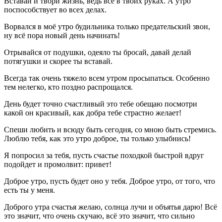
Вставай и твори жизнь, ведь все в твоих руках. А утро
поспособствует во всех делах.
Ворвался в моё утро будильника только предательский звон,
ну всё пора новый день начинать!
Отрывайся от подушки, одеяло ты бросай, давай делай
потягушки и скорее ты вставай.
Всегда так очень тяжело всем утром просыпаться. Особенно
тем нелегко, кто поздно распрощался.
День будет точно счастливый это тебе обещаю посмотри
какой он красивый, как добра тебе страстно желает!
Спеши любить и всюду быть сегодня, со мною быть стремись.
Люблю тебя, как это утро доброе, ты только улыбнись!
Я попросил за тебя, пусть счастье походкой быстрой вдруг
подойдет и промолвит: привет!
Доброе утро, пусть будет оно у тебя. Доброе утро, от того, что
есть ты у меня.
Доброго утра счастья желаю, солнца лучи и объятья дарю! Всё
это значит, что очень скучаю, всё это значит, что сильно