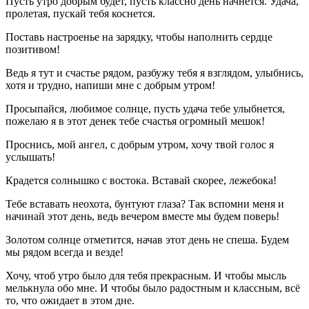
Пусть утро добрым будет, пусть классно день начнется. Удача,
пролетая, пускай тебя коснется.
Поставь настроенье на зарядку, чтобы наполнить сердце
позитивом!
Ведь я тут и счастье рядом, разбужу тебя я взглядом, улыбнись,
хотя и трудно, напиши мне с добрым утром!
Просыпайся, любимое солнце, пусть удача тебе улыбнется,
пожелаю я в этот денек тебе счастья огромный мешок!
Проснись, мой ангел, с добрым утром, хочу твой голос я
услышать!
Крадется солнышко с востока. Вставай скорее, лежебока!
Тебе вставать неохота, бунтуют глаза? Так вспомни меня и
начинай этот день, ведь вечером вместе мы будем поверь!
Золотом солнце отметится, начав этот день не спеша. Будем
мы рядом всегда и везде!
Хочу, чтоб утро было для тебя прекрасным. И чтобы мысль
мелькнула обо мне. И чтобы было радостным и классным, всё
то, что ожидает в этом дне.