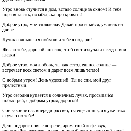
Утро вновь стучится в дом, встало солнце за окном! И тебе
пора вставать, позабудь-ка про кровать!
Доброе утро, мое загляденье. Давай просыпайся, уж день на
дворе.
Лучик солнышка я поймаю и тебе я подарю!
Желаю тебе, дорогой ангелок, чтоб свет излучали всегда твои
глазки!
Доброе утро, моя любовь, ты как сегодняшнее солнце —
встречает всех светом и дарит всем лишь тепло!
С добрым утром! День чудесный. Ты не спи, мой друг
прелестный.
Утро сегодня купается в солнечных лучах, просыпайся
побыстрей, с добрым утром, дорогой!
Сон закончится, впереди рассвет, ты ещё спишь, а я уже тихо
скучаю по тебе!
День подарит новые встречи, ароматный кофе звук,
просыпайся, расправь плечи, в новый день шагни мой друг!