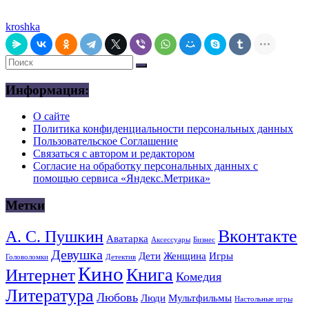
kroshka
Информация:
О сайте
Политика конфиденциальности персональных данных
Пользовательское Соглашение
Связаться с автором и редактором
Согласие на обработку персональных данных с
помощью сервиса «Яндекс.Метрика»
Метки
Вконтакте
А. С. Пушкин
Аватарка
Аксессуары
Бизнес
Девушка
Дети
Женщина
Игры
Головоломки
Детектив
Кино
Книга
Интернет
Комедия
Литература
Любовь
Люди
Мультфильмы
Настольные игры