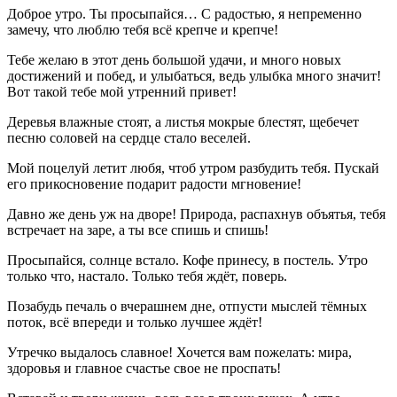
Доброе утро. Ты просыпайся… С радостью, я непременно
замечу, что люблю тебя всё крепче и крепче!
Тебе желаю в этот день большой удачи, и много новых
достижений и побед, и улыбаться, ведь улыбка много значит!
Вот такой тебе мой утренний привет!
Деревья влажные стоят, а листья мокрые блестят, щебечет
песню соловей на сердце стало веселей.
Мой поцелуй летит любя, чтоб утром разбудить тебя. Пускай
его прикосновение подарит радости мгновение!
Давно же день уж на дворе! Природа, распахнув объятья, тебя
встречает на заре, а ты все спишь и спишь!
Просыпайся, солнце встало. Кофе принесу, в постель. Утро
только что, настало. Только тебя ждёт, поверь.
Позабудь печаль о вчерашнем дне, отпусти мыслей тёмных
поток, всё впереди и только лучшее ждёт!
Утречко выдалось славное! Хочется вам пожелать: мира,
здоровья и главное счастье свое не проспать!