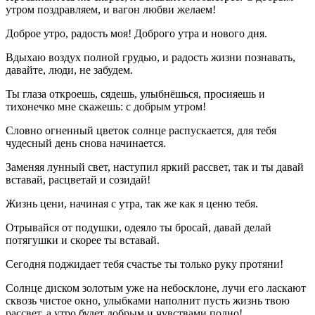
утром поздравляем, и вагон любви желаем!
Доброе утро, радость моя! Доброго утра и нового дня.
Вдыхаю воздух полной грудью, и радость жизни познавать,
давайте, люди, не забудем.
Ты глаза откроешь, сядешь, улыбнёшься, просияешь и
тихонечко мне скажешь: с добрым утром!
Словно огненный цветок солнце распускается, для тебя
чудесный день снова начинается.
Заменяя лунный свет, наступил яркий рассвет, так и ты давай
вставай, расцветай и созидай!
Жизнь цени, начиная с утра, так же как я ценю тебя.
Отрывайся от подушки, одеяло ты бросай, давай делай
потягушки и скорее ты вставай.
Сегодня поджидает тебя счастье ты только руку протяни!
Солнце диском золотым уже на небосклоне, лучи его ласкают
сквозь чистое окно, улыбками наполнит пусть жизнь твою
рассвет, а утро будет добрым и чувствами полно!