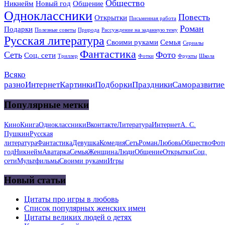
Общество
Никнейм
Новый год
Общение
Одноклассники
Повесть
Открытки
Письменная работа
Роман
Подарки
Полезные советы
Природа
Рассуждение на заданную тему
Русская литература
Своими руками
Семья
Сериалы
Фантастика
Сеть
Фото
Соц. сети
Триллер
Фотки
Фрукты
Школа
Всяко
разно
Интернет
Картинки
Подборки
Праздники
Саморазвитие
Популярные метки
Кино
Книга
Одноклассники
Вконтакте
Литература
Интернет
А. С.
Пушкин
Русская
литература
Фантастика
Девушка
Комедия
Сеть
Роман
Любовь
Общество
Фот
год
Никнейм
Аватарка
Семья
Женщина
Люди
Общение
Открытки
Соц.
сети
Мультфильмы
Своими руками
Игры
Новый статьи
Цитаты про игры в любовь
Список популярных женских имен
Цитаты великих людей о детях