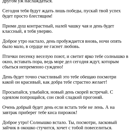
другом уж наслаждаться.
Сегодня тебя будут ждать лишь победы, пускай твой успех
будет просто блестящим!
Прими душ контрастный, налей чашку чая и день будет
классный, я тебя уверяю.
Доброе утро настало, день пробуждается вновь, ночи опять
было мало, в сердце не гаснет любовь.
Птички песенку веселую поют, и светит ярко тебе солнышко в
окно, вставать пора, ведь море дел сегодня ждут, которым
сбыться непременно суждено!
День будет точно счастливый это тебе обещаю посмотри
какой он красивый, как добра тебе страстно желает!
Просыпайся, улыбайся, новый день скорей встречай. С
одеялом попрощайся, сон свой сладкий прогоняй.
Очень добрый будет день если встать тебе не лень. А на
завтрак приберег тебе киса пирожок!
Доброе утро! Солнышко встало. Ты, посмотри, ласковый
зайчик в окошко стучится, хочет с тобой повеселиться.