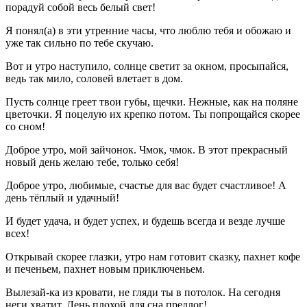
порадуй собой весь белый свет!
Я понял(а) в эти утренние часы, что люблю тебя и обожаю и
уже так сильно по тебе скучаю.
Вот и утро наступило, солнце светит за окном, просыпайся,
ведь так мило, соловей влетает в дом.
Пусть солнце греет твои губы, щечки. Нежные, как на поляне
цветочки. Я поцелую их крепко потом. Ты попрощайся скорее
со сном!
Доброе утро, мой зайчонок. Чмок, чмок. В этот прекрасный
новый день желаю тебе, только себя!
Доброе утро, любимые, счастье для вас будет счастливое! А
день тёплый и удачный!
И будет удача, и будет успех, и будешь всегда и везде лучше
всех!
Открывай скорее глазки, утро нам готовит сказку, пахнет кофе
и печеньем, пахнет новым приключеньем.
Вылезай-ка из кровати, не гляди ты в потолок. На сегодня
неги хватит. Лень плохой для сна предлог!