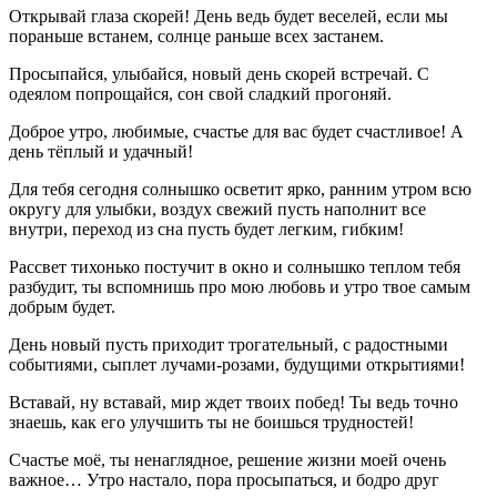
Открывай глаза скорей! День ведь будет веселей, если мы
пораньше встанем, солнце раньше всех застанем.
Просыпайся, улыбайся, новый день скорей встречай. С
одеялом попрощайся, сон свой сладкий прогоняй.
Доброе утро, любимые, счастье для вас будет счастливое! А
день тёплый и удачный!
Для тебя сегодня солнышко осветит ярко, ранним утром всю
округу для улыбки, воздух свежий пусть наполнит все
внутри, переход из сна пусть будет легким, гибким!
Рассвет тихонько постучит в окно и солнышко теплом тебя
разбудит, ты вспомнишь про мою любовь и утро твое самым
добрым будет.
День новый пусть приходит трогательный, с радостными
событиями, сыплет лучами-розами, будущими открытиями!
Вставай, ну вставай, мир ждет твоих побед! Ты ведь точно
знаешь, как его улучшить ты не боишься трудностей!
Счастье моё, ты ненаглядное, решение жизни моей очень
важное… Утро настало, пора просыпаться, и бодро друг