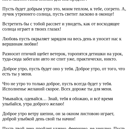
Пусть будет добрым утро это, моим теплом, к тебе, согрето. А,
лучик утреннего солнца, пусть светит ласково в оконце!
Встретить бы с тобой рассвет и увидеть, как от восходящее
солнца играет в твоих глазах!
Любовь пусть окрыляет зарядом на весь день и уносит нас к
вершинам любви!
Разносит птичий щебет ветерок, торопятся детишки на урок,
туда-сюда забегали авто не спит уже, практически, никто.
Доброе утро, пусть будет оно у тебя. Доброе утро, от того, что
есть ты у меня.
Что не утро то только доброе, пусть всегда будет у тебя.
Исполненье желаний скорое. Всех дороже ты для меня.
Умывайся, одевайся… Знай, тебя я обожаю, и всё время
улыбайся, утра доброго желаю!
Доброе утро ветру шепни, он за окном листовою играет,
доброй улыбкой день свой ты начни!
Пусть твой день пройдет удачно, феерично, не занудно. Пусть