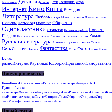
Девушка
Дети
Женщина
Игры
Головоломки
Детектив
Кино
Книга
Интернет
Комедия
Литература
Любовь
Люди
Мультфильмы
Настольные игры
Общество
Никнейм
Новый год
Общение
Одноклассники
Повесть
Открытки
Письменная работа
Роман
Подарки
Полезные советы
Природа
Рассуждение на заданную тему
Русская литература
Своими руками
Семья
Сериалы
Фантастика
Сеть
Фото
Соц. сети
Триллер
Фотки
Фрукты
Школа
Всяко
разно
Интернет
Картинки
Подборки
Праздники
Саморазвитие
Популярные метки
Кино
Книга
Одноклассники
Вконтакте
Литература
Интернет
А. С.
Пушкин
Русская
литература
Фантастика
Девушка
Комедия
Сеть
Роман
Любовь
Общество
Фот
год
Никнейм
Аватарка
Семья
Женщина
Люди
Общение
Открытки
Соц.
сети
Мультфильмы
Своими руками
Игры
Новый статьи