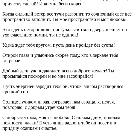
прическу сделай! И ко мне беги скорее!
Когда сильный ветер все тучи разгонит, то солнечный свет всё
пространство заполнит. Ты моё пространство и моя любовь!
Этот день неторопливо, постучался в твою дверь, шепчет на
ухо счастливо: помни, ты не одинок!
Удача ждет тебя кругом, пусть день пройдет без суеты!
Открой глаза и улыбнись скорее тому, кто в зеркале тебя
встречает!
Добрый день уж поджидает, всего доброго желает! Ты
просыпайся поскорей и ко мне засобирайся!
Пусть энергией зарядит тебя он, чтобы мигом растворился
крепкий сон.
Солнце лучиком играя, согревает нам сердца, я, целуя,
повторяю: с добрым утречком тебя!
С добрым утром, моя ты любовь! С новым днем, полным
нежности, ласки! Пусть лишь радость тебе он несет и в
придачу охапками счастье.