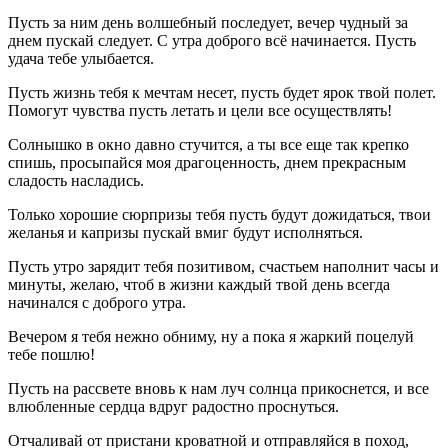
Пусть за ним день волшебный последует, вечер чудный за
днем пускай следует. С утра доброго всё начинается. Пусть
удача тебе улыбается.
Пусть жизнь тебя к мечтам несет, пусть будет ярок твой полет.
Помогут чувства пусть летать и цели все осуществлять!
Солнышко в окно давно стучится, а ты все еще так крепко
спишь, просыпайся моя драгоценность, днем прекрасным
сладость насладись.
Только хорошие сюрпризы тебя пусть будут дожидаться, твои
желанья и капризы пускай вмиг будут исполняться.
Пусть утро зарядит тебя позитивом, счастьем наполнит часы и
минуты, желаю, чтоб в жизни каждый твой день всегда
начинался с доброго утра.
Вечером я тебя нежно обниму, ну а пока я жаркий поцелуй
тебе пошлю!
Пусть на рассвете вновь к нам луч солнца прикоснется, и все
влюбленные сердца вдруг радостно проснуться.
Отчаливай от пристани кроватной и отправляйся в поход,