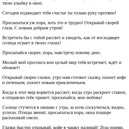
твою улыбку в окне.
Сегодня поджидает тебя счастье ты только руку протяни!
Просыпаться уж пора, хоть это и трудно! Открывай скорей
глаза. С новым добрым утром!
Встретить бы с тобой рассвет и увидеть, как от восходящее
солнца играет в твоих глазах!
Просыпайся скорее, пора, навстречу новому дню.
Милый мой проснись вон целый мир тебя встречает, ждёт и
обожает!
Открывай скорее глазки, утро нам готовит сказку, пахнет кофе
и печеньем, пахнет новым приключеньем.
Когда в этот мир ворвется рассвет, когда утро раскроет ставни,
я отправлю тебе привет: просыпайся, моя любовь!
Солнце стучится в окошко с утра, за ночь соскучиться, видно,
успело. Птицы звенят, просыпаться пора, окна пошире
распахивай смело.
Глазки быстро открывай, кофе в чашку наливай! Душ прими,