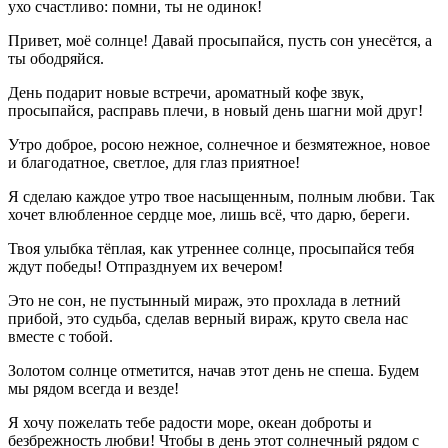
ухо счастливо: помни, ты не одинок!
Привет, моё солнце! Давай просыпайся, пусть сон унесётся, а
ты ободряйся.
День подарит новые встречи, ароматный кофе звук,
просыпайся, расправь плечи, в новый день шагни мой друг!
Утро доброе, росою нежное, солнечное и безмятежное, новое
и благодатное, светлое, для глаз приятное!
Я сделаю каждое утро твое насыщенным, полным любви. Так
хочет влюбленное сердце мое, лишь всё, что дарю, береги.
Твоя улыбка тёплая, как утреннее солнце, просыпайся тебя
ждут победы! Отпразднуем их вечером!
Это не сон, не пустынный мираж, это прохлада в летний
прибой, это судьба, сделав верный вираж, круто свела нас
вместе с тобой.
Золотом солнце отметится, начав этот день не спеша. Будем
мы рядом всегда и везде!
Я хочу пожелать тебе радости море, океан доброты и
безбрежность любви! Чтобы в день этот солнечный рядом с