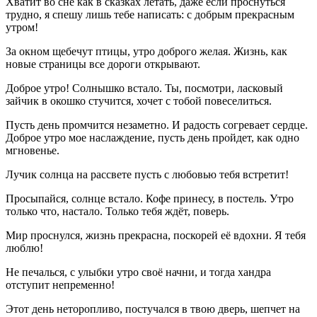
Хватит во сне как в сказках летать, даже если проснуться
трудно, я спешу лишь тебе написать: с добрым прекрасным
утром!
За окном щебечут птицы, утро доброго желая. Жизнь, как
новые страницы все дороги открывают.
Доброе утро! Солнышко встало. Ты, посмотри, ласковый
зайчик в окошко стучится, хочет с тобой повеселиться.
Пусть день промчится незаметно. И радость согревает сердце.
Доброе утро мое наслаждение, пусть день пройдет, как одно
мгновенье.
Лучик солнца на рассвете пусть с любовью тебя встретит!
Просыпайся, солнце встало. Кофе принесу, в постель. Утро
только что, настало. Только тебя ждёт, поверь.
Мир проснулся, жизнь прекрасна, поскорей её вдохни. Я тебя
люблю!
Не печалься, с улыбки утро своё начни, и тогда хандра
отступит непременно!
Этот день неторопливо, постучался в твою дверь, шепчет на