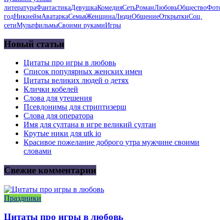
литература
Фантастика
Девушка
Комедия
Сеть
Роман
Любовь
Общество
Фот
год
Никнейм
Аватарка
Семья
Женщина
Люди
Общение
Открытки
Соц.
сети
Мультфильмы
Своими руками
Игры
Новый статьи
Цитаты про игры в любовь
Список популярных женских имен
Цитаты великих людей о детях
Клички кобелей
Слова для утешения
Псевдонимы для стриптизерш
Слова для оператора
Имя для султана в игре великий султан
Крутые ники для utk io
Красивое пожелание доброго утра мужчине своими
словами
Свежие комментарии
Праздники
Цитаты про игры в любовь