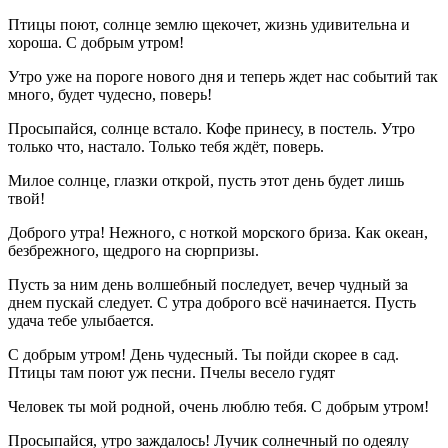
Птицы поют, солнце землю щекочет, жизнь удивительна и
хороша. С добрым утром!
Утро уже на пороге нового дня и теперь ждет нас событий так
много, будет чудесно, поверь!
Просыпайся, солнце встало. Кофе принесу, в постель. Утро
только что, настало. Только тебя ждёт, поверь.
Милое солнце, глазки открой, пусть этот день будет лишь
твой!
Доброго утра! Нежного, с ноткой морского бриза. Как океан,
безбрежного, щедрого на сюрпризы.
Пусть за ним день волшебный последует, вечер чудный за
днем пускай следует. С утра доброго всё начинается. Пусть
удача тебе улыбается.
С добрым утром! День чудесный. Ты пойди скорее в сад.
Птицы там поют уж песни. Пчелы весело гудят
Человек ты мой родной, очень люблю тебя. С добрым утром!
Просыпайся, утро заждалось! Лучик солнечный по одеялу