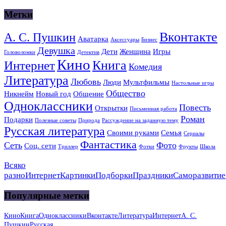
Метки
Вконтакте
А. С. Пушкин
Аватарка
Аксессуары
Бизнес
Девушка
Дети
Женщина
Игры
Головоломки
Детектив
Кино
Книга
Интернет
Комедия
Литература
Любовь
Люди
Мультфильмы
Настольные игры
Общество
Никнейм
Новый год
Общение
Одноклассники
Повесть
Открытки
Письменная работа
Роман
Подарки
Полезные советы
Природа
Рассуждение на заданную тему
Русская литература
Своими руками
Семья
Сериалы
Фантастика
Сеть
Фото
Соц. сети
Триллер
Фотки
Фрукты
Школа
Всяко
разно
Интернет
Картинки
Подборки
Праздники
Саморазвитие
Популярные метки
Кино
Книга
Одноклассники
Вконтакте
Литература
Интернет
А. С.
Пушкин
Русская