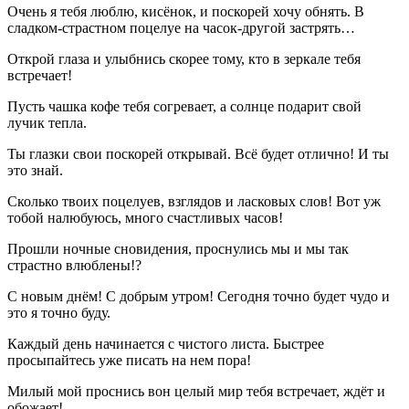
Очень я тебя люблю, кисёнок, и поскорей хочу обнять. В
сладком-страстном поцелуе на часок-другой застрять…
Открой глаза и улыбнись скорее тому, кто в зеркале тебя
встречает!
Пусть чашка кофе тебя согревает, а солнце подарит свой
лучик тепла.
Ты глазки свои поскорей открывай. Всё будет отлично! И ты
это знай.
Сколько твоих поцелуев, взглядов и ласковых слов! Вот уж
тобой налюбуюсь, много счастливых часов!
Прошли ночные сновидения, проснулись мы и мы так
страстно влюблены!?
С новым днём! С добрым утром! Сегодня точно будет чудо и
это я точно буду.
Каждый день начинается с чистого листа. Быстрее
просыпайтесь уже писать на нем пора!
Милый мой проснись вон целый мир тебя встречает, ждёт и
обожает!