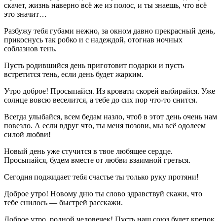
скачет, жизнь наверно всё же из полос, и ты знаешь, что всё
это значит…
Разбужу тебя губами нежно, за окном давно прекрасный день,
прикоснусь так робко и с надеждой, отогнав ночных
соблазнов тень.
Пусть родившийся день приготовит подарки и пусть
встретится тень, если день будет жарким.
Утро доброе! Просыпайся. Из кровати скорей выбирайся. Уже
солнце вовсю веселится, а тебе до сих пор что-то снится.
Всегда улыбайся, всем бедам назло, чтоб в этот день очень нам
повезло. А если вдруг что, ты меня позови, мы всё одолеем
силой любви!
Новый день уже стучится в твое любящее сердце.
Просыпайся, будем вместе от любви взаимной греться.
Сегодня поджидает тебя счастье ты только руку протяни!
Доброе утро! Новому дню ты слово здравствуй скажи, что
тебе снилось — быстрей расскажи.
Доброе утро, родной человечек! Пусть наш союз будет крепок