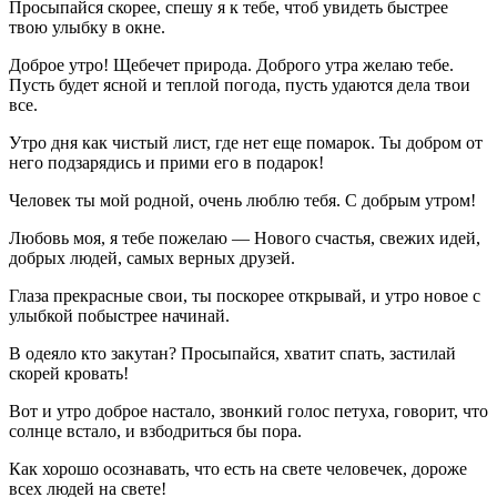
Просыпайся скорее, спешу я к тебе, чтоб увидеть быстрее
твою улыбку в окне.
Доброе утро! Щебечет природа. Доброго утра желаю тебе.
Пусть будет ясной и теплой погода, пусть удаются дела твои
все.
Утро дня как чистый лист, где нет еще помарок. Ты добром от
него подзарядись и прими его в подарок!
Человек ты мой родной, очень люблю тебя. С добрым утром!
Любовь моя, я тебе пожелаю — Нового счастья, свежих идей,
добрых людей, самых верных друзей.
Глаза прекрасные свои, ты поскорее открывай, и утро новое с
улыбкой побыстрее начинай.
В одеяло кто закутан? Просыпайся, хватит спать, застилай
скорей кровать!
Вот и утро доброе настало, звонкий голос петуха, говорит, что
солнце встало, и взбодриться бы пора.
Как хорошо осознавать, что есть на свете человечек, дороже
всех людей на свете!