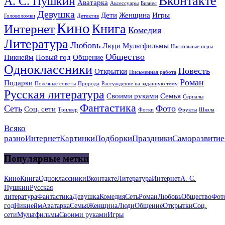
Вконтакте
А. С. Пушкин
Аватарка
Аксессуары
Бизнес
Девушка
Дети
Женщина
Игры
Головоломки
Детектив
Кино
Книга
Интернет
Комедия
Литература
Любовь
Люди
Мультфильмы
Настольные игры
Общество
Никнейм
Новый год
Общение
Одноклассники
Повесть
Открытки
Письменная работа
Роман
Подарки
Полезные советы
Природа
Рассуждение на заданную тему
Русская литература
Своими руками
Семья
Сериалы
Фантастика
Сеть
Фото
Соц. сети
Триллер
Фотки
Фрукты
Школа
Всяко
разно
Интернет
Картинки
Подборки
Праздники
Саморазвитие
Популярные метки
Кино
Книга
Одноклассники
Вконтакте
Литература
Интернет
А. С.
Пушкин
Русская
литература
Фантастика
Девушка
Комедия
Сеть
Роман
Любовь
Общество
Фот
год
Никнейм
Аватарка
Семья
Женщина
Люди
Общение
Открытки
Соц.
сети
Мультфильмы
Своими руками
Игры