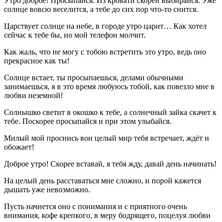
Утро доброе! Просыпайся. Из кровати скорей выбирайся. Уже
солнце вовсю веселится, а тебе до сих пор что-то снится.
Царствует солнце на небе, в городе утро царит… Как хотел
сейчас к тебе бы, но мой телефон молчит.
Как жаль, что не могу с тобою встретить это утро, ведь оно
прекрасное как ты!
Солнце встает, ты просыпаешься, делами обычными
занимаешься, я в это время любуюсь тобой, как повезло мне в
любви неземной!
Солнышко светит в окошко к тебе, а солнечный зайка скачет к
тебе. Поскорее просыпайся и при этом улыбайся.
Милый мой проснись вон целый мир тебя встречает, ждёт и
обожает!
Доброе утро! Скорее вставай, я тебя жду, давай день начинать!
На целый день расставаться мне сложно, и порой кажется
дышать уже невозможно.
Пусть начнется оно с понимания и с приятного очень
внимания, кофе крепкого, в меру бодрящего, поцелуя любви