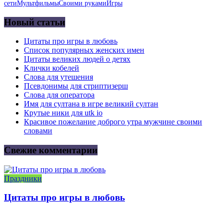
сети
Мультфильмы
Своими руками
Игры
Новый статьи
Цитаты про игры в любовь
Список популярных женских имен
Цитаты великих людей о детях
Клички кобелей
Слова для утешения
Псевдонимы для стриптизерш
Слова для оператора
Имя для султана в игре великий султан
Крутые ники для utk io
Красивое пожелание доброго утра мужчине своими
словами
Свежие комментарии
Праздники
Цитаты про игры в любовь