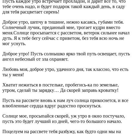
Пусть каждое утро встречает прохладой, и дарит все то, что
тебе очень надо, и будет подарок такой каждый день, в саду
для тебя расцветает сирень!
Доброе утро, шепчу в тишине, нежно касаясь, губами тебя.
Солнечный лучик, преданный мне, трогает кудри вместо
меня.Солнце просыпается с рассветом, ветерок сильнее начал
дуть. Я к тебе бегу сейчас с приветом, без тебя всю ночь не
мог уснуть.
Доброе утро! Пусть солнышко ярко твой путь освещает, пусть
ангел небесный от зла охраняет.
Любовь моя, доброе утро, удачного дня, так классно, что есть
ты у меня!
Хватит нежиться в постельке, пробегись-ка по земельке,
утром, сделай ты зарядку… Да скорей заправь кроватку!
Пусть на рассвете вновь к нам луч солнца прикоснется, и все
влюбленные сердца вдруг радостно проснуться.
Солнце мое, просыпайся скорей, уж утро в окно постучало,
пусть это будет лучший из дней, чего-то большого начало.
Поцелуем на рассвете тебя разбужу, как будто одни мы на