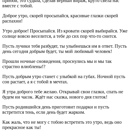
прибой, это судьба, сделав верный вираж, круто свела нас
вместе с тобой.
Доброе утро, скорей просыпайся, красивые глазки скорей
распахни!
Утро доброе! Просыпайся. Из кровати скорей выбирайся. Уже
солнце вовсю веселится, а тебе до сих пор что-то снится.
Пусть лучики тебя разбудят, ты улыбнешься им в ответ. Пусть
день сегодня добрым будет, ты мой любимый человек!
Прошли ночные сновидения, проснулись мы и мы так
страстно влюблены!?
Пусть добрым утро станет с улыбкой на губах. Ночной пусть
сон растает, а я с тобой в мечтах.
Я утра доброго тебе желаю. Открывай свои глазки, спать не
будем ни часок. Ждёт нас сказка, нового дня глоток!
Пусть родившийся день приготовит подарки и пусть
встретится тень, если день будет жарким.
Как жаль, что не могу с тобою встретить это утро, ведь оно
прекрасное как ты!