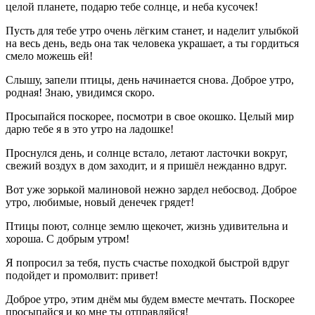
целой планете, подарю тебе солнце, и неба кусочек!
Пусть для тебе утро очень лёгким станет, и наделит улыбкой
на весь день, ведь она так человека украшает, а ты гордиться
смело можешь ей!
Слышу, запели птицы, день начинается снова. Доброе утро,
родная! Знаю, увидимся скоро.
Просыпайся поскорее, посмотри в свое окошко. Целый мир
дарю тебе я в это утро на ладошке!
Проснулся день, и солнце встало, летают ласточки вокруг,
свежий воздух в дом заходит, и я пришёл нежданно вдруг.
Вот уже зорькой малиновой нежно зардел небосвод. Доброе
утро, любимые, новый денечек грядет!
Птицы поют, солнце землю щекочет, жизнь удивительна и
хороша. С добрым утром!
Я попросил за тебя, пусть счастье походкой быстрой вдруг
подойдет и промолвит: привет!
Доброе утро, этим днём мы будем вместе мечтать. Поскорее
просыпайся и ко мне ты отправляйся!