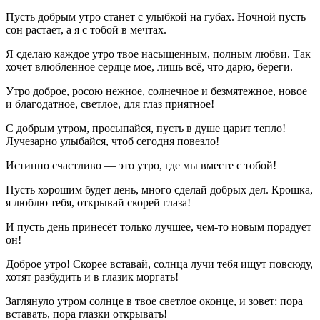
Пусть добрым утро станет с улыбкой на губах. Ночной пусть
сон растает, а я с тобой в мечтах.
Я сделаю каждое утро твое насыщенным, полным любви. Так
хочет влюбленное сердце мое, лишь всё, что дарю, береги.
Утро доброе, росою нежное, солнечное и безмятежное, новое
и благодатное, светлое, для глаз приятное!
С добрым утром, просыпайся, пусть в душе царит тепло!
Лучезарно улыбайся, чтоб сегодня повезло!
Истинно счастливо — это утро, где мы вместе с тобой!
Пусть хорошим будет день, много сделай добрых дел. Крошка,
я люблю тебя, открывай скорей глаза!
И пусть день принесёт только лучшее, чем-то новым порадует
он!
Доброе утро! Скорее вставай, солнца лучи тебя ищут повсюду,
хотят разбудить и в глазик моргать!
Заглянуло утром солнце в твое светлое оконце, и зовет: пора
вставать, пора глазки открывать!