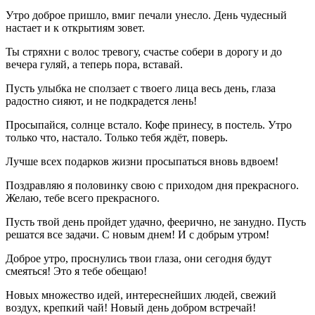
Утро доброе пришло, вмиг печали унесло. День чудесный
настает и к открытиям зовет.
Ты стряхни с волос тревогу, счастье собери в дорогу и до
вечера гуляй, а теперь пора, вставай.
Пусть улыбка не сползает с твоего лица весь день, глаза
радостно сияют, и не подкрадется лень!
Просыпайся, солнце встало. Кофе принесу, в постель. Утро
только что, настало. Только тебя ждёт, поверь.
Лучше всех подарков жизни просыпаться вновь вдвоем!
Поздравляю я половинку свою с приходом дня прекрасного.
Желаю, тебе всего прекрасного.
Пусть твой день пройдет удачно, феерично, не занудно. Пусть
решатся все задачи. С новым днем! И с добрым утром!
Доброе утро, проснулись твои глаза, они сегодня будут
смеяться! Это я тебе обещаю!
Новых множество идей, интереснейших людей, свежий
воздух, крепкий чай! Новый день добром встречай!