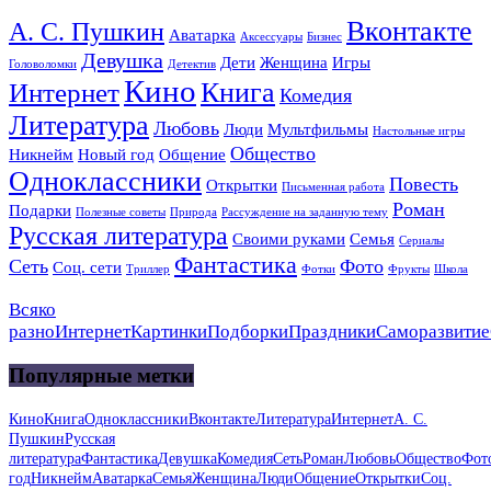
Вконтакте
А. С. Пушкин
Аватарка
Аксессуары
Бизнес
Девушка
Дети
Женщина
Игры
Головоломки
Детектив
Кино
Книга
Интернет
Комедия
Литература
Любовь
Люди
Мультфильмы
Настольные игры
Общество
Никнейм
Новый год
Общение
Одноклассники
Повесть
Открытки
Письменная работа
Роман
Подарки
Полезные советы
Природа
Рассуждение на заданную тему
Русская литература
Своими руками
Семья
Сериалы
Фантастика
Сеть
Фото
Соц. сети
Триллер
Фотки
Фрукты
Школа
Всяко
разно
Интернет
Картинки
Подборки
Праздники
Саморазвитие
Популярные метки
Кино
Книга
Одноклассники
Вконтакте
Литература
Интернет
А. С.
Пушкин
Русская
литература
Фантастика
Девушка
Комедия
Сеть
Роман
Любовь
Общество
Фот
год
Никнейм
Аватарка
Семья
Женщина
Люди
Общение
Открытки
Соц.