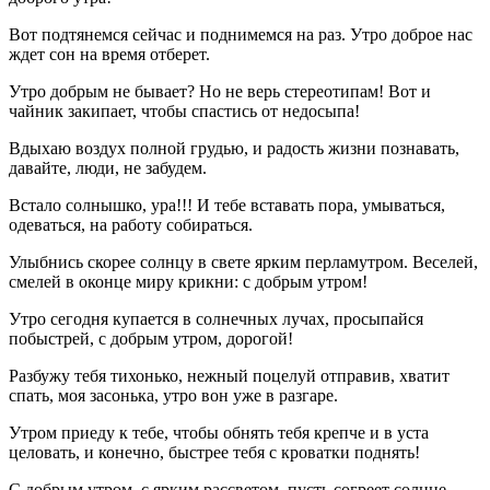
Вот подтянемся сейчас и поднимемся на раз. Утро доброе нас
ждет сон на время отберет.
Утро добрым не бывает? Но не верь стереотипам! Вот и
чайник закипает, чтобы спастись от недосыпа!
Вдыхаю воздух полной грудью, и радость жизни познавать,
давайте, люди, не забудем.
Встало солнышко, ура!!! И тебе вставать пора, умываться,
одеваться, на работу собираться.
Улыбнись скорее солнцу в свете ярким перламутром. Веселей,
смелей в оконце миру крикни: с добрым утром!
Утро сегодня купается в солнечных лучах, просыпайся
побыстрей, с добрым утром, дорогой!
Разбужу тебя тихонько, нежный поцелуй отправив, хватит
спать, моя засонька, утро вон уже в разгаре.
Утром приеду к тебе, чтобы обнять тебя крепче и в уста
целовать, и конечно, быстрее тебя с кроватки поднять!
С добрым утром, с ярким рассветом, пусть согреет солнце