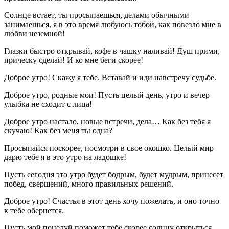
Солнце встает, ты просыпаешься, делами обычными
занимаешься, я в это время любуюсь тобой, как повезло мне в
любви неземной!
Глазки быстро открывай, кофе в чашку наливай! Душ прими,
прическу сделай! И ко мне беги скорее!
Доброе утро! Скажу я тебе. Вставай и иди навстречу судьбе.
Доброе утро, родные мои! Пусть целый день, утро и вечер
улыбка не сходит с лица!
Доброе утро настало, новые встречи, дела… Как без тебя я
скучаю! Как без меня ты одна?
Просыпайся поскорее, посмотри в свое окошко. Целый мир
дарю тебе я в это утро на ладошке!
Пусть сегодня это утро будет бодрым, будет мудрым, принесет
побед, свершений, много правильных решений.
Доброе утро! Счастья в этот день хочу пожелать, и оно точно
к тебе обернется.
Пусть мой поцелуй поможет тебе скорее солнцу открыться,