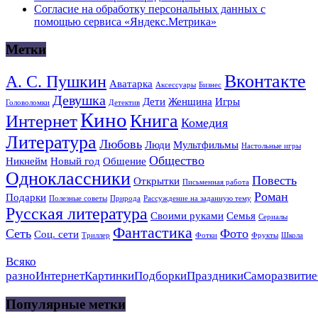
Согласие на обработку персональных данных с
помощью сервиса «Яндекс.Метрика»
Метки
Вконтакте
А. С. Пушкин
Аватарка
Аксессуары
Бизнес
Девушка
Дети
Женщина
Игры
Головоломки
Детектив
Кино
Книга
Интернет
Комедия
Литература
Любовь
Люди
Мультфильмы
Настольные игры
Общество
Никнейм
Новый год
Общение
Одноклассники
Повесть
Открытки
Письменная работа
Роман
Подарки
Полезные советы
Природа
Рассуждение на заданную тему
Русская литература
Своими руками
Семья
Сериалы
Фантастика
Сеть
Фото
Соц. сети
Триллер
Фотки
Фрукты
Школа
Всяко
разно
Интернет
Картинки
Подборки
Праздники
Саморазвитие
Популярные метки