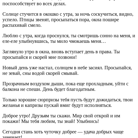
поспособствует во всех делах.
Солнце стучится в окошко с утра, за ночь соскучиться, видно,
успело. Птицы звенят, просыпаться пора, окна пошире
распахивай смело.
Люблю с утра, когда проснулся, ты смотришь сонно на меня, и
еле-еле улыбнувшись, ты мило чмокаешь меня…
Заглянуло утро в окна, вновь вступает день в права. Ты
просыпайся и скорей мне позвони!
Новый день уже настал, солнцем в небе засиял. Просыпайся,
не зевай, сны водой скорей смывай.
Прозрачным воздухом дыши, пока еще прохладным, уйти с
балкона не спеши. День будет благодатным.
Только хорошие сюрпризы тебя пусть будут дожидаться, твои
желанья и капризы пускай вмиг будут исполняться.
Доброе утро! Друзьям ты скажи. Мир свой открой и им
покажи! Мы тебя любим, ты знай! Улыбнись!
Сегодня стань хоть чуточку добрее — удача добрых чаще
замечает!