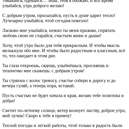
Умывайся, одевайся… Знай, тебя я обожаю, и всё время
улыбайся, утра доброго желаю!
С добрым утром, просыпайся, пусть в душе царит тепло!
Лучезарно улыбайся, чтоб сегодня повезло!
Ласково мне улыбайся, нежно ты меня прижми, спрятать
любовь свою не старайся, счастьем живи и дыши!
Хочу, чтоб утро было для тебя прекрасным. И чтобы мысль
мелькнула обо мне. И чтобы было радостным и классным, всё
то, что ожидает в этом дне.
Ты глаза откроешь, сядешь, улыбнёшься, просияешь и
тихонечко мне скажешь: с добрым утром!
Ты стряхни с волос тревогу, счастье собери в дорогу и до
вечера гуляй, а теперь пора, вставай.
Пусть счастью не будет начала и края, желаю тебе позитива и
добра!
Светит по-летнему солнце, ветер волнует листву, доброе утро,
мой лучик! Скоро к тебе я примчу!
Теплой погоды и легкой работы, чтоб только в радость были