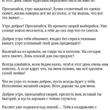
В этот день такой чудесный неразумно быть не вместе!
Просыпайся, утро заждалось! Лучик солнечный по одеялу
скачет, жизнь наверно всё же из полос, и ты знаешь, что всё
это значит…
Утро доброе! Просыпайся. Из кровати скорей выбирайся. Уже
солнце вовсю веселится, а тебе до сих пор что-то снится.
Доброе утро тебя обнимает, входит без спроса тихонько
кивает, утро успешный твой день предвещает!
Вылезай-ка из кровати, не гляди ты в потолок. На сегодня
неги хватит. Лень плохой для сна предлог!
Всегда улыбайся, всем бедам назло, чтоб в этот день очень нам
повезло. А если вдруг что, ты меня позови, мы всё одолеем
силой любви!
Что не утро то только доброе, пусть всегда будет у тебя.
Исполненье желаний скорое. Всех дороже ты для меня.
Доброе утро, просыпайся скорей, прелесть моя, вставай ты
быстрей, и пусть хорошее с тобою случится.
Рассвет уже поднялся над землей… Тебя я поздравляю с