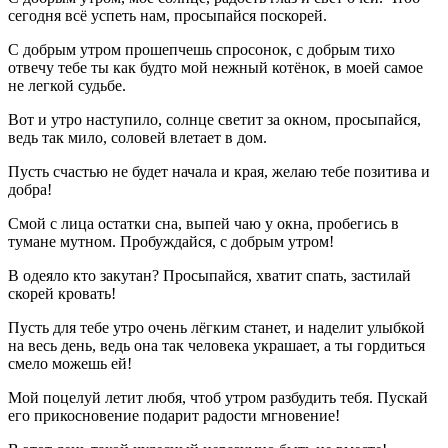
сегодня всё успеть нам, просыпайся поскорей.
С добрым утром прошепчешь спросонок, с добрым тихо
отвечу тебе ты как будто мой нежный котёнок, в моей самое
не легкой судьбе.
Вот и утро наступило, солнце светит за окном, просыпайся,
ведь так мило, соловей влетает в дом.
Пусть счастью не будет начала и края, желаю тебе позитива и
добра!
Смой с лица остатки сна, выпей чаю у окна, пробегись в
тумане мутном. Пробуждайся, с добрым утром!
В одеяло кто закутан? Просыпайся, хватит спать, застилай
скорей кровать!
Пусть для тебе утро очень лёгким станет, и наделит улыбкой
на весь день, ведь она так человека украшает, а ты гордиться
смело можешь ей!
Мой поцелуй летит любя, чтоб утром разбудить тебя. Пускай
его прикосновение подарит радости мгновение!