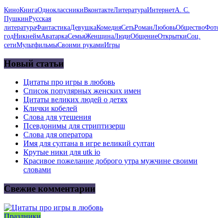
Кино
Книга
Одноклассники
Вконтакте
Литература
Интернет
А. С.
Пушкин
Русская
литература
Фантастика
Девушка
Комедия
Сеть
Роман
Любовь
Общество
Фот
год
Никнейм
Аватарка
Семья
Женщина
Люди
Общение
Открытки
Соц.
сети
Мультфильмы
Своими руками
Игры
Новый статьи
Цитаты про игры в любовь
Список популярных женских имен
Цитаты великих людей о детях
Клички кобелей
Слова для утешения
Псевдонимы для стриптизерш
Слова для оператора
Имя для султана в игре великий султан
Крутые ники для utk io
Красивое пожелание доброго утра мужчине своими
словами
Свежие комментарии
Праздники