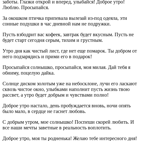
заботы. Глазки открой и вперед, улыбайся! Доброе утро!
Люблю. Просыпайся.
За окошком птичка припевала вылезай из-под одеяла, эти
сонные подушки в час дневной нам не подружки.
Пусть взбодрит вас кофеек, завтрак будет вкусным. Пусть не
будет старт сегодня серым, тихим и грустным.
Утро дня как чистый лист, где нет еще помарок. Ты добром от
него подзарядись и прими его в подарок!
Просыпайся солнышко, просыпайся, моя милая. Дай тебя я
обниму, поцелую дайка.
Солнце диском золотым уже на небосклоне, лучи его ласкают
сквозь чистое окно, улыбками наполнит пусть жизнь твою
рассвет, а утро будет добрым и чувствами полно!
Доброе утро настало, день пробуждается вновь, ночи опять
было мало, в сердце не гаснет любовь.
С добрым утром, мое солнышко! Поспеши скорей любить. И
все наши мечты заветные в реальность воплотить.
Доброе утро, моя ты родненька! Желаю тебе интересного дня!