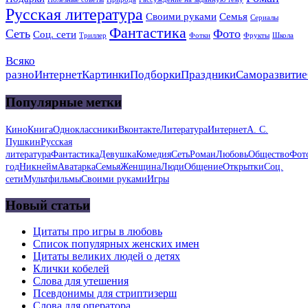
Русская литература
Своими руками
Семья
Сериалы
Фантастика
Сеть
Фото
Соц. сети
Триллер
Фотки
Фрукты
Школа
Всяко
разно
Интернет
Картинки
Подборки
Праздники
Саморазвитие
Популярные метки
Кино
Книга
Одноклассники
Вконтакте
Литература
Интернет
А. С.
Пушкин
Русская
литература
Фантастика
Девушка
Комедия
Сеть
Роман
Любовь
Общество
Фот
год
Никнейм
Аватарка
Семья
Женщина
Люди
Общение
Открытки
Соц.
сети
Мультфильмы
Своими руками
Игры
Новый статьи
Цитаты про игры в любовь
Список популярных женских имен
Цитаты великих людей о детях
Клички кобелей
Слова для утешения
Псевдонимы для стриптизерш
Слова для оператора