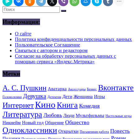
Информация:
О сайте
Политика конфиденциальности персональных данных
Пользовательское Соглашение
Связаться с автором и редактором
Согласие на обработку персональных данных с
помощью сервиса «Яндекс.Метрика»
Метки
Вконтакте
А. С. Пушкин
Аватарка
Аксессуары
Бизнес
Девушка
Дети
Женщина
Игры
Головоломки
Детектив
Кино
Книга
Интернет
Комедия
Литература
Любовь
Люди
Мультфильмы
Настольные игры
Общество
Никнейм
Новый год
Общение
Одноклассники
Повесть
Открытки
Письменная работа
Роман
Подарки
Полезные советы
Природа
Рассуждение на заданную тему