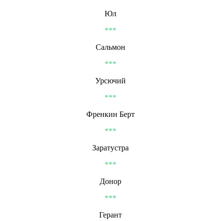
Юл
***
Сальмон
***
Урсючий
***
Френкин Берт
***
Заратустра
***
Донор
***
Герант