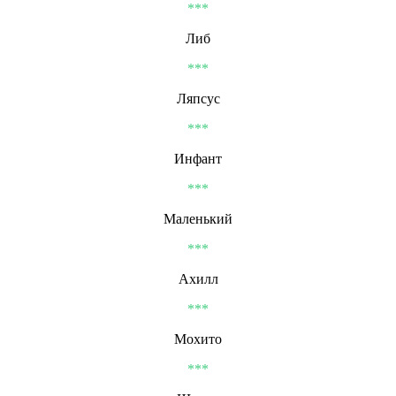
***
Либ
***
Ляпсус
***
Инфант
***
Маленький
***
Ахилл
***
Мохито
***