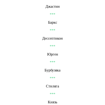
Джастин
***
Баркс
***
Дессептикон
***
Юрген
***
Бурбузяка
***
Стиляга
***
Князь