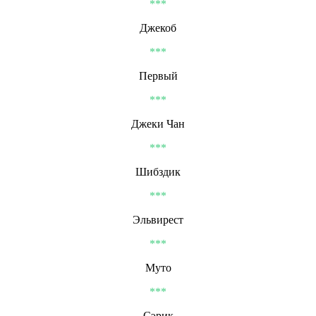
***
Джекоб
***
Первый
***
Джеки Чан
***
Шибздик
***
Эльвирест
***
Муто
***
Сэрик