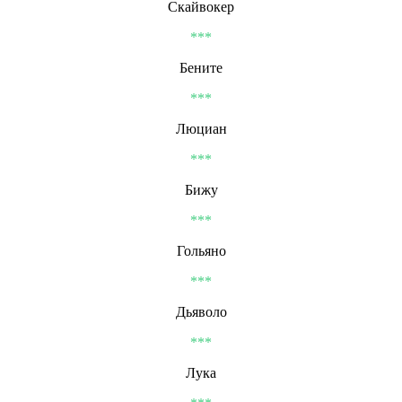
Скайвокер
***
Бените
***
Люциан
***
Бижу
***
Гольяно
***
Дьяволо
***
Лука