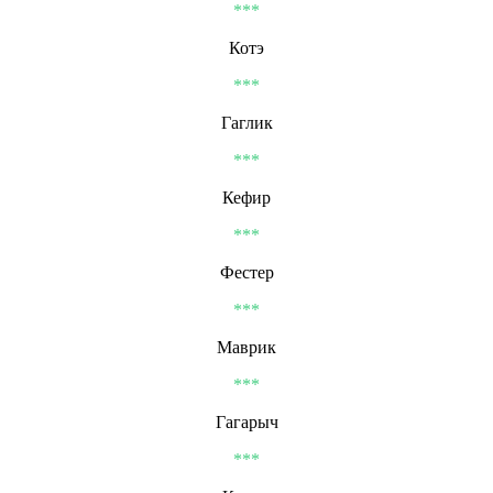
***
Котэ
***
Гаглик
***
Кефир
***
Фестер
***
Маврик
***
Гагарыч
***