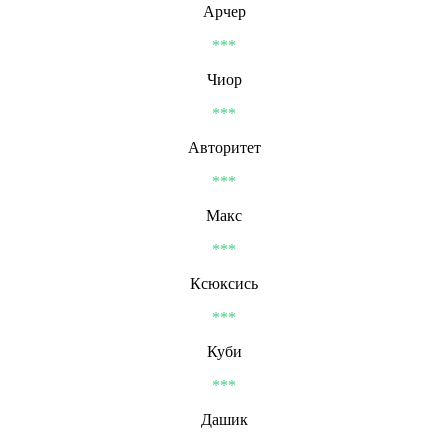
Арчер
***
Чиор
***
Авторитет
***
Макс
***
Ксюксись
***
Куби
***
Дашик