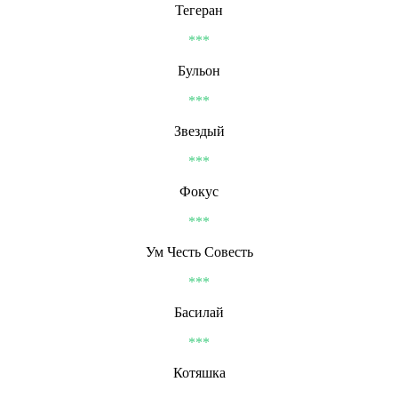
Тегеран
***
Бульон
***
Звездый
***
Фокус
***
Ум Честь Совесть
***
Басилай
***
Котяшка