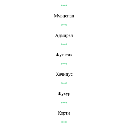
***
Мурцепан
***
Адмирал
***
Фугасик
***
Хачипус
***
Фухур
***
Корти
***