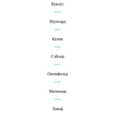
Куклус
***
Шунгард
***
Кулик
***
Сэйлор
***
Окинфольд
***
Матвюша
***
Ламар