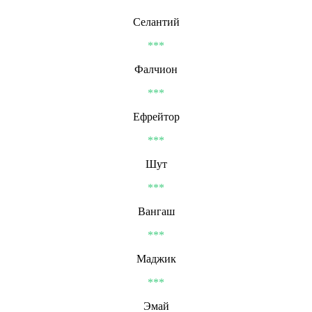
Селантий
***
Фалчион
***
Ефрейтор
***
Шут
***
Вангаш
***
Маджик
***
Эмай