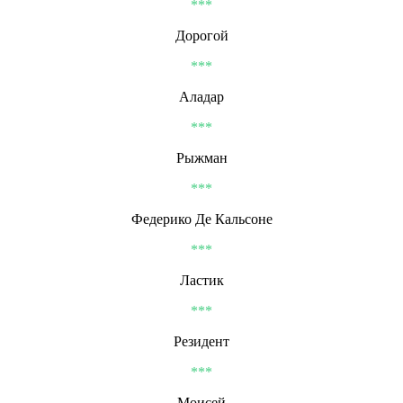
***
Дорогой
***
Аладар
***
Рыжман
***
Федерико Де Кальсоне
***
Ластик
***
Резидент
***
Моисей