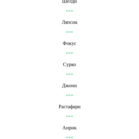
Шелди
***
Ляпсик
***
Фокус
***
Сурко
***
Джони
***
Растафари
***
Анрик
***