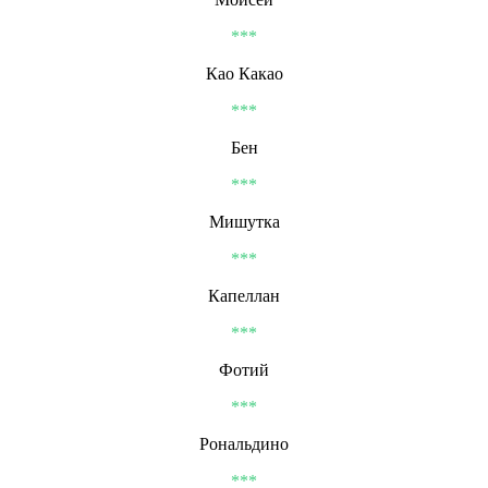
***
Као Какао
***
Бен
***
Мишутка
***
Капеллан
***
Фотий
***
Рональдино
***