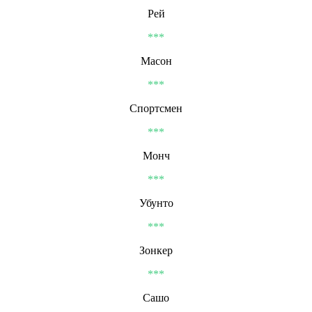
Рей
***
Масон
***
Спортсмен
***
Монч
***
Убунто
***
Зонкер
***
Сашо