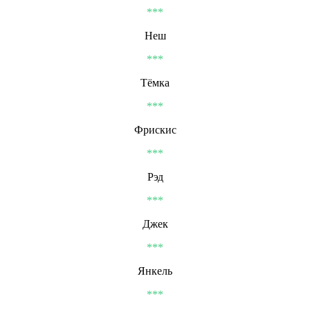
***
Неш
***
Тёмка
***
Фрискис
***
Рэд
***
Джек
***
Янкель
***