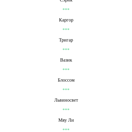
***
Каргор
***
Тригар
***
Вазик
***
Блоссом
***
Львиносвет
***
Мяу Ли
***