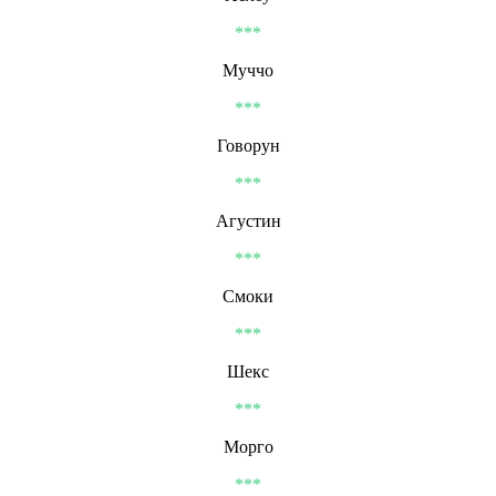
***
Муччо
***
Говорун
***
Агустин
***
Смоки
***
Шекс
***
Морго
***