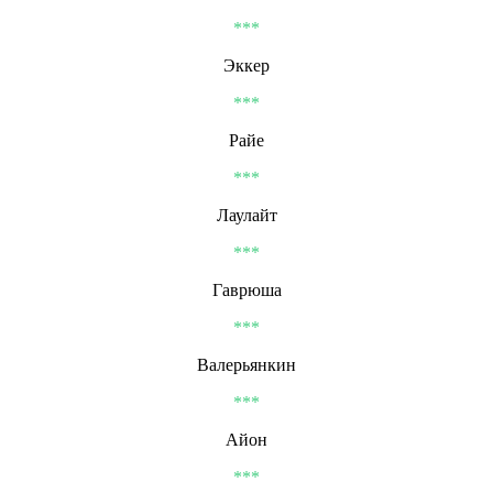
***
Эккер
***
Райе
***
Лаулайт
***
Гаврюша
***
Валерьянкин
***
Айон
***