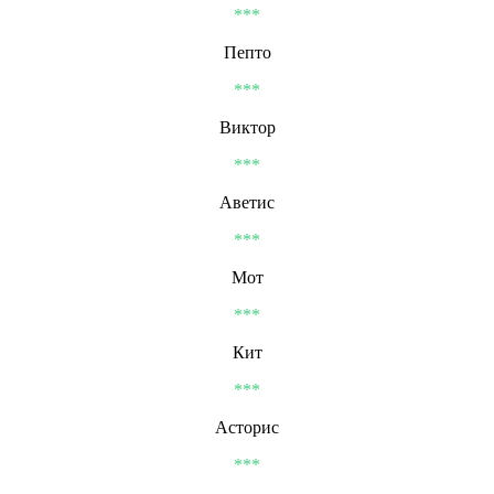
***
Пепто
***
Виктор
***
Аветис
***
Мот
***
Кит
***
Асторис
***