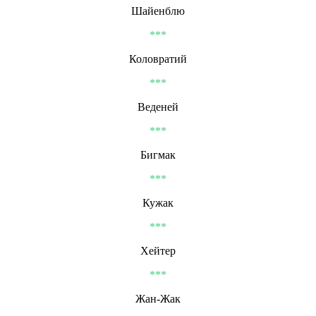
Шайенблю
***
Коловратий
***
Веденей
***
Бигмак
***
Кужак
***
Хейтер
***
Жан-Жак