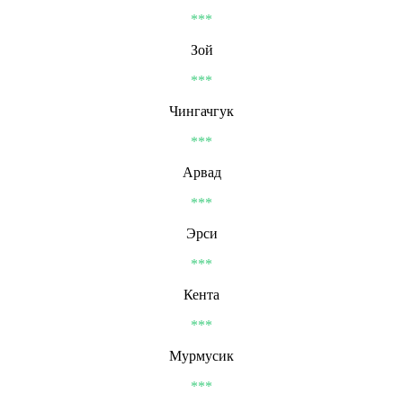
***
Зой
***
Чингачгук
***
Арвад
***
Эрси
***
Кента
***
Мурмусик
***