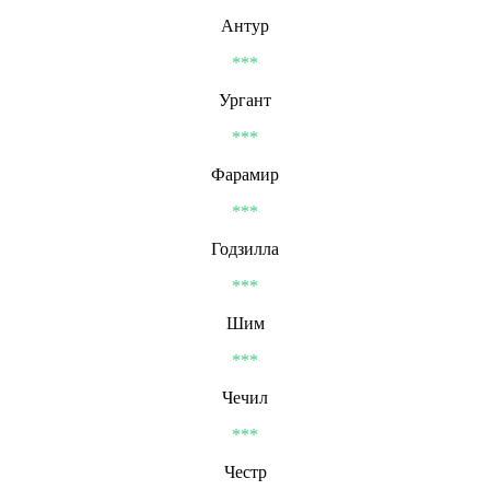
Антур
***
Ургант
***
Фарамир
***
Годзилла
***
Шим
***
Чечил
***
Честр