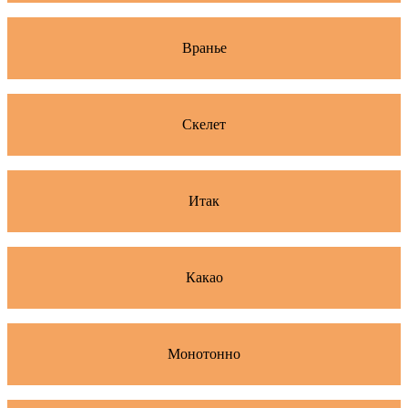
Вранье
Скелет
Итак
Какао
Монотонно