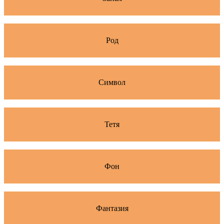
Род
Символ
Тетя
Фон
Фантазия