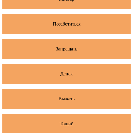
Позаботиться
Запрещать
Денек
Выжать
Тощий