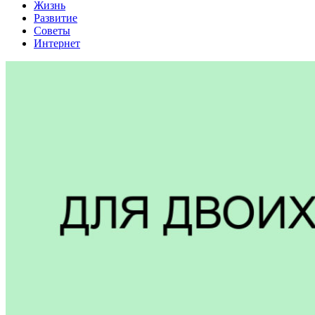
Жизнь
Развитие
Советы
Интернет