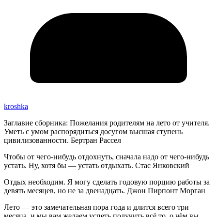
kroshka
Заглавие сборника: Пожелания родителям на лето от учителя.
Уметь с умом распорядиться досугом высшая ступень
цивилизованности. Бертран Рассел
Чтобы от чего-нибудь отдохнуть, сначала надо от чего-нибудь
устать. Ну, хотя бы — устать отдыхать. Стас Янковский
Отдых необходим. Я могу сделать годовую порцию работы за
девять месяцев, но не за двенадцать. Джон Пирпонт Морган
Лето — это замечательная пора года и длится всего три
месяца, и мы вам желаем успеть получить всё то, о чём вы