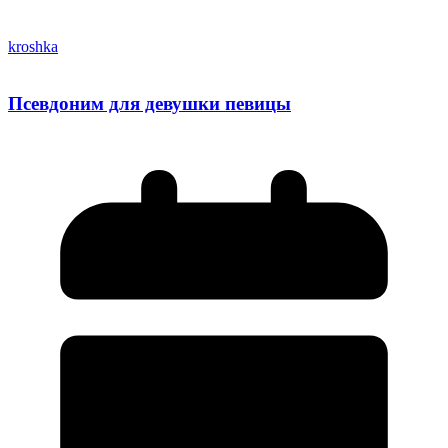
kroshka
Псевдоним для девушки певицы