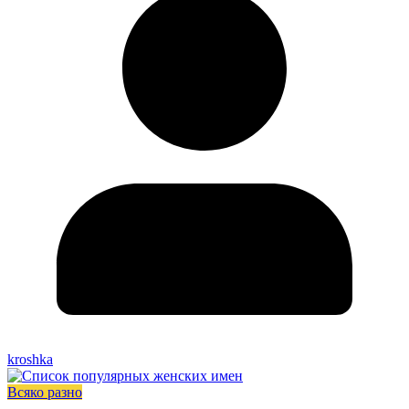
kroshka
Всяко разно