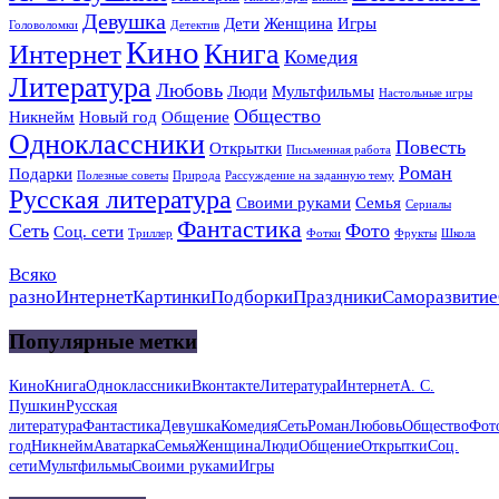
Девушка
Дети
Женщина
Игры
Головоломки
Детектив
Кино
Книга
Интернет
Комедия
Литература
Любовь
Люди
Мультфильмы
Настольные игры
Общество
Никнейм
Новый год
Общение
Одноклассники
Повесть
Открытки
Письменная работа
Роман
Подарки
Полезные советы
Природа
Рассуждение на заданную тему
Русская литература
Своими руками
Семья
Сериалы
Фантастика
Сеть
Фото
Соц. сети
Триллер
Фотки
Фрукты
Школа
Всяко
разно
Интернет
Картинки
Подборки
Праздники
Саморазвитие
Популярные метки
Кино
Книга
Одноклассники
Вконтакте
Литература
Интернет
А. С.
Пушкин
Русская
литература
Фантастика
Девушка
Комедия
Сеть
Роман
Любовь
Общество
Фот
год
Никнейм
Аватарка
Семья
Женщина
Люди
Общение
Открытки
Соц.
сети
Мультфильмы
Своими руками
Игры