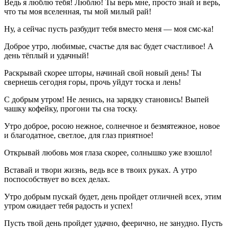
Ведь я люблю тебя! Люблю! Ты верь мне, просто знай и верь,
что ты моя вселенная, ты мой милый рай!
Ну, а сейчас пусть разбудит тебя вместо меня — моя смс-ка!
Доброе утро, любимые, счастье для вас будет счастливое! А
день тёплый и удачный!
Раскрывай скорее шторы, начинай свой новый день! Ты
свернешь сегодня горы, прочь уйдут тоска и лень!
С добрым утром! Не ленись, на зарядку становись! Выпей
чашку кофейку, прогони ты сна тоску.
Утро доброе, росою нежное, солнечное и безмятежное, новое
и благодатное, светлое, для глаз приятное!
Открывай любовь моя глаза скорее, солнышко уже взошло!
Вставай и твори жизнь, ведь все в твоих руках. А утро
поспособствует во всех делах.
Утро добрым пускай будет, день пройдет отличней всех, этим
утром ожидает тебя радость и успех!
Пусть твой день пройдет удачно, феерично, не занудно. Пусть