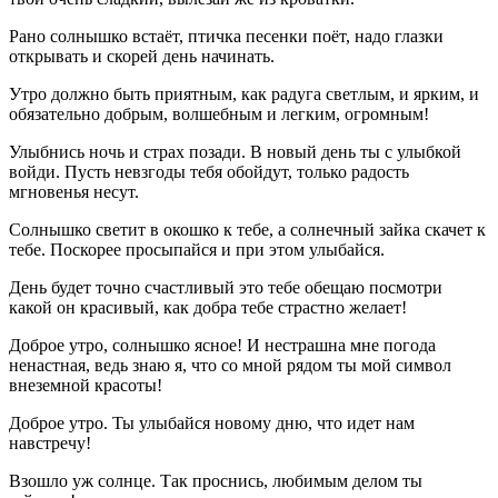
Рано солнышко встаёт, птичка песенки поёт, надо глазки
открывать и скорей день начинать.
Утро должно быть приятным, как радуга светлым, и ярким, и
обязательно добрым, волшебным и легким, огромным!
Улыбнись ночь и страх позади. В новый день ты с улыбкой
войди. Пусть невзгоды тебя обойдут, только радость
мгновенья несут.
Солнышко светит в окошко к тебе, а солнечный зайка скачет к
тебе. Поскорее просыпайся и при этом улыбайся.
День будет точно счастливый это тебе обещаю посмотри
какой он красивый, как добра тебе страстно желает!
Доброе утро, солнышко ясное! И нестрашна мне погода
ненастная, ведь знаю я, что со мной рядом ты мой символ
внеземной красоты!
Доброе утро. Ты улыбайся новому дню, что идет нам
навстречу!
Взошло уж солнце. Так проснись, любимым делом ты