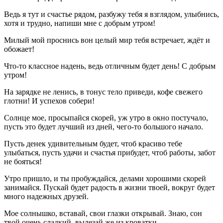
Ведь я тут и счастье рядом, разбужу тебя я взглядом, улыбнись,
хотя и трудно, напиши мне с добрым утром!
Милый мой проснись вон целый мир тебя встречает, ждёт и
обожает!
Что-то классное надень, ведь отличным будет день! С добрым
утром!
На зарядке не ленись, в тонус тело приведи, кофе свежего
глотни! И успехов собери!
Солнце мое, просыпайся скорей, уж утро в окно постучало,
пусть это будет лучший из дней, чего-то большого начало.
Пусть денек удивительным будет, чтоб красиво тебе
улыбаться, пусть удачи и счастья прибудет, чтоб работы, забот
не бояться!
Утро пришло, и ты пробуждайся, делами хорошими скорей
занимайся. Пускай будет радость в жизни твоей, вокруг будет
много надежных друзей.
Мое солнышко, вставай, свои глазки открывай. Знаю, сон
твой очень сладкий, вылезай же из кроватки.