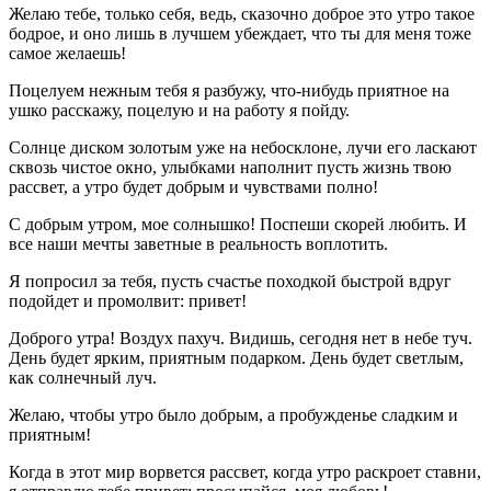
Желаю тебе, только себя, ведь, сказочно доброе это утро такое
бодрое, и оно лишь в лучшем убеждает, что ты для меня тоже
самое желаешь!
Поцелуем нежным тебя я разбужу, что-нибудь приятное на
ушко расскажу, поцелую и на работу я пойду.
Солнце диском золотым уже на небосклоне, лучи его ласкают
сквозь чистое окно, улыбками наполнит пусть жизнь твою
рассвет, а утро будет добрым и чувствами полно!
С добрым утром, мое солнышко! Поспеши скорей любить. И
все наши мечты заветные в реальность воплотить.
Я попросил за тебя, пусть счастье походкой быстрой вдруг
подойдет и промолвит: привет!
Доброго утра! Воздух пахуч. Видишь, сегодня нет в небе туч.
День будет ярким, приятным подарком. День будет светлым,
как солнечный луч.
Желаю, чтобы утро было добрым, а пробужденье сладким и
приятным!
Когда в этот мир ворвется рассвет, когда утро раскроет ставни,