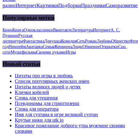
разно
Интернет
Картинки
Подборки
Праздники
Саморазвитие
Популярные метки
Кино
Книга
Одноклассники
Вконтакте
Литература
Интернет
А. С.
Пушкин
Русская
литература
Фантастика
Девушка
Комедия
Сеть
Роман
Любовь
Общество
Фот
год
Никнейм
Аватарка
Семья
Женщина
Люди
Общение
Открытки
Соц.
сети
Мультфильмы
Своими руками
Игры
Новый статьи
Цитаты про игры в любовь
Список популярных женских имен
Цитаты великих людей о детях
Клички кобелей
Слова для утешения
Псевдонимы для стриптизерш
Слова для оператора
Имя для султана в игре великий султан
Крутые ники для utk io
Красивое пожелание доброго утра мужчине своими
словами