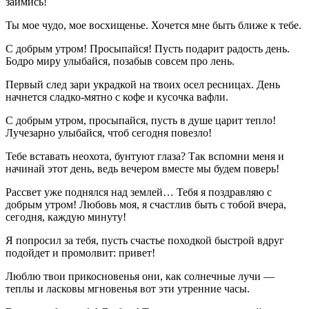
займись!
Ты мое чудо, мое восхищенье. Хочется мне быть ближе к тебе.
С добрым утром! Просыпайся! Пусть подарит радость день.
Бодро миру улыбайся, позабыв совсем про лень.
Первый след зари украдкой на твоих осел ресницах. День
начнется сладко-мятно с кофе и кусочка вафли.
С добрым утром, просыпайся, пусть в душе царит тепло!
Лучезарно улыбайся, чтоб сегодня повезло!
Тебе вставать неохота, бунтуют глаза? Так вспомни меня и
начинай этот день, ведь вечером вместе мы будем поверь!
Рассвет уже поднялся над землей… Тебя я поздравляю с
добрым утром! Любовь моя, я счастлив быть с тобой вчера,
сегодня, каждую минуту!
Я попросил за тебя, пусть счастье походкой быстрой вдруг
подойдет и промолвит: привет!
Люблю твои прикосновенья они, как солнечные лучи —
теплы и ласковы мгновенья вот эти утренние часы.