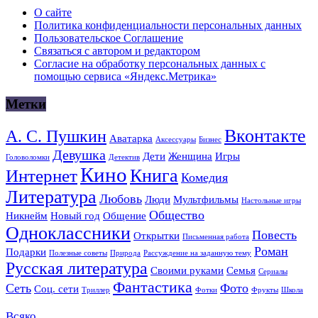
О сайте
Политика конфиденциальности персональных данных
Пользовательское Соглашение
Связаться с автором и редактором
Согласие на обработку персональных данных с
помощью сервиса «Яндекс.Метрика»
Метки
Вконтакте
А. С. Пушкин
Аватарка
Аксессуары
Бизнес
Девушка
Дети
Женщина
Игры
Головоломки
Детектив
Кино
Книга
Интернет
Комедия
Литература
Любовь
Люди
Мультфильмы
Настольные игры
Общество
Никнейм
Новый год
Общение
Одноклассники
Повесть
Открытки
Письменная работа
Роман
Подарки
Полезные советы
Природа
Рассуждение на заданную тему
Русская литература
Своими руками
Семья
Сериалы
Фантастика
Сеть
Фото
Соц. сети
Триллер
Фотки
Фрукты
Школа
Всяко