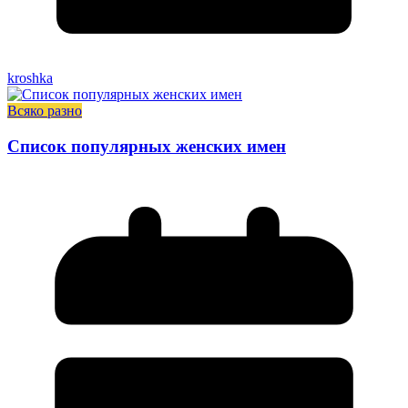
kroshka
Всяко разно
Список популярных женских имен