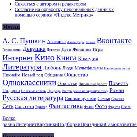
Связаться с автором и редактором
Согласие на обработку персональных данных с
помощью сервиса «Яндекс.Метрика»
Метки
Вконтакте
А. С. Пушкин
Аватарка
Аксессуары
Бизнес
Девушка
Дети
Женщина
Игры
Головоломки
Детектив
Кино
Книга
Интернет
Комедия
Литература
Любовь
Люди
Мультфильмы
Настольные игры
Общество
Никнейм
Новый год
Общение
Одноклассники
Повесть
Открытки
Письменная работа
Роман
Подарки
Полезные советы
Природа
Рассуждение на заданную тему
Русская литература
Своими руками
Семья
Сериалы
Фантастика
Сеть
Фото
Соц. сети
Триллер
Фотки
Фрукты
Школа
Всяко
разно
Интернет
Картинки
Подборки
Праздники
Саморазвитие
Популярные метки