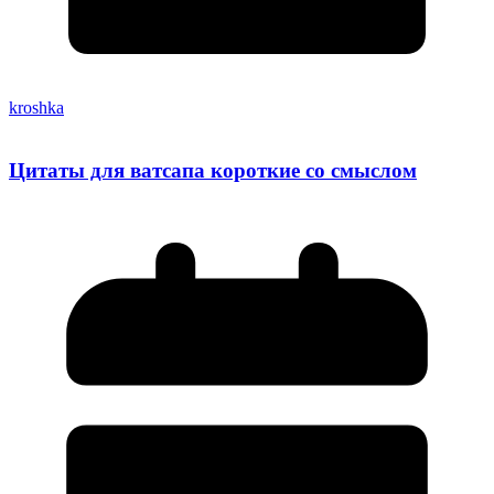
kroshka
Цитаты для ватсапа короткие со смыслом