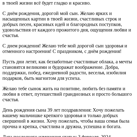
в твоей жизни всё будет гладко и красиво.
С днём рождения, дорогой мой сын. Желаю ярких и
насыщенных картин в твоей жизни, счастливых строк и
добрых песен, красивых идей и благородных поступков,
удовольствия от каждого прожитого дня, ощущения любви и
счастья.
С днем рождения! Желаю тебе мой дорогой сын здоровья и
отменного настроения! С праздником, с днём рождения!
Пусть дни летят, как беззаботные счастливые облака, а мечты
становятся великими и будоражат воображение. Добра,
поддержки, побед, ежедневной радости, веселья, изобилия
подарков, быть магнитом для успеха.
Желаю тебе сынок жить на позитиве, любить без памяти и
любви в ответ, путешествий грандиозных и просто большого
счастья.
День рождения сына 39 лет поздравления: Хочу пожелать
вашему мальчишке крепкого здоровья и только добрых
свершений в жизни. Хочу пожелать, чтобы ваша семья была
прочна и крепка, счастлива и дружна, успешна и богата.
Дата последнего изменения статьи: 3 февраля, 2024