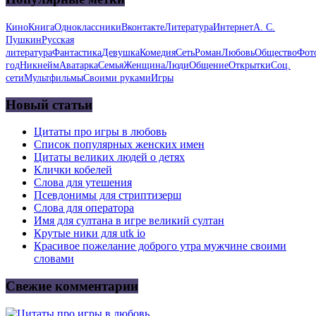
Кино
Книга
Одноклассники
Вконтакте
Литература
Интернет
А. С.
Пушкин
Русская
литература
Фантастика
Девушка
Комедия
Сеть
Роман
Любовь
Общество
Фот
год
Никнейм
Аватарка
Семья
Женщина
Люди
Общение
Открытки
Соц.
сети
Мультфильмы
Своими руками
Игры
Новый статьи
Цитаты про игры в любовь
Список популярных женских имен
Цитаты великих людей о детях
Клички кобелей
Слова для утешения
Псевдонимы для стриптизерш
Слова для оператора
Имя для султана в игре великий султан
Крутые ники для utk io
Красивое пожелание доброго утра мужчине своими
словами
Свежие комментарии