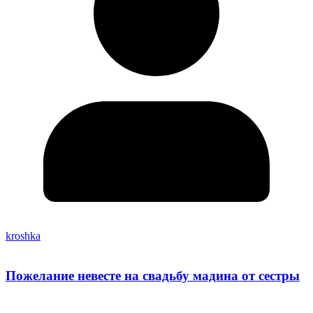
kroshka
Пожелание невесте на свадьбу мадина от сестры