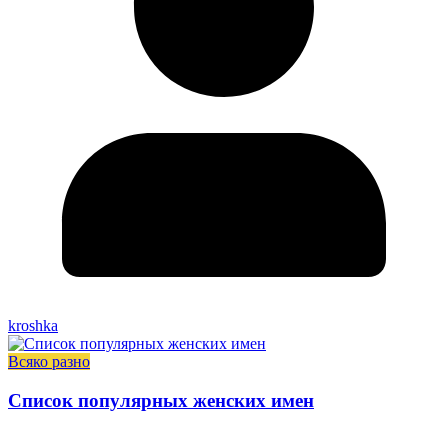
kroshka
Всяко разно
Список популярных женских имен