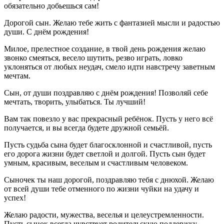
обязательно добьешься сам!
Дорогой сын. Желаю тебе жить с фантазией мысли и радостью
души. С днём рождения!
Милое, прелестное создание, в твой день рождения желаю
звонко смеяться, весело шутить, резво играть, ловко
уклоняться от любых неудач, смело идти навстречу заветным
мечтам.
Сын, от души поздравляю с днём рождения! Позволяй себе
мечтать, творить, улыбаться. Ты лучший!
Вам так повезло у вас прекрасный ребёнок. Пусть у него всё
получается, и вы всегда будете дружной семьёй.
Пусть судьба сына будет благосклонной и счастливой, пусть
его дорога жизни будет светлой и долгой. Пусть сын будет
умным, красивым, веселым и счастливым человеком.
Сыночек ты наш дорогой, поздравляю тебя с днюхой. Желаю
от всей души тебе отменного по жизни чуйки на удачу и
успех!
Желаю радости, мужества, веселья и целеустремленности.
Пусть сынок всегда чувствует родительскую поддержку.