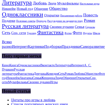
Литература
Любовь
Люди
Мультфильмы
Настольные игры
Общество
Никнейм
Новый год
Общение
Одноклассники
Повесть
Открытки
Письменная работа
Роман
Подарки
Полезные советы
Природа
Рассуждение на заданную тему
Русская литература
Своими руками
Семья
Сериалы
Фантастика
Сеть
Фото
Соц. сети
Триллер
Фотки
Фрукты
Школа
Всяко
разно
Интернет
Картинки
Подборки
Праздники
Саморазвитие
Популярные метки
Кино
Книга
Одноклассники
Вконтакте
Литература
Интернет
А. С.
Пушкин
Русская
литература
Фантастика
Девушка
Комедия
Сеть
Роман
Любовь
Общество
Фот
год
Никнейм
Аватарка
Семья
Женщина
Люди
Общение
Открытки
Соц.
сети
Мультфильмы
Своими руками
Игры
Новый статьи
Цитаты про игры в любовь
Список популярных женских имен