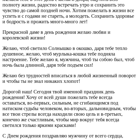
полноту жизни, радостно встречать утро и сохранить это
чувство до самой поздней ночи. Хотим пожелать в жизни все
успеть и с годами не стареть, а молодеть. Сохранить здоровье
и бодрость и прожить много-много лет!
Прекрасной даме в день рождения желаю любви и
королевской жизни!
Желаю, чтоб светило Солнышко в окошко, даря тебе тепло
душевное, желаю, чтоб мурлыка-кошка тебе подняла
настроение. Тебе желаю я, мужчина, чтоб ты собою был, чтоб
ночь была длинной, даря тебе подъем сил!
Желаю без трудностей вписаться в любой жизненный поворот
и чтобы ты не знал никаких хлопот!
Дорогой наш! Сегодня твой именной праздник день
рождения! Хочу от всей души пожелать тебе всегда
оставаться, во-первых, сильным, не сгибающимся под
натиском судьбы человеком, во-вторых, дальновидным, чтобы
все твои стрелы всегда находили свою цель и в-третьих,
конечно же счастливым, чтобы мир вокруг тебя всегда
светился только яркими красками!
С Днем рождения поздравляю мужчину от всего сердца,