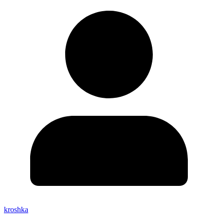
kroshka