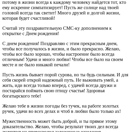
потому в жизни всегда к каждому человеку найдется тот, кто
ему искренне симпатизирует! Пусть же солнце над твоей
головой всегда так светит! Много друзей и долгой жизни,
которая будет счастливой!
Считай эту поздравительную СМС-ку дополнением к
открытке с Днем рождения!
С днем рождения! Поздравляю с этим прекрасным днем,
чтобы все получалось в жизни, и было прекрасно. Желаю,
чтобы все было хорошо, чтобы настроение было всегда
отличным! Удачи и много любви! Чтобы все было на своем
месте и не было никакой печали!
Пусть жизнь бывает порой сурова, но ты будь сильным. И для
себя скорей открой надежный путь. Не выживать умей, а
жить, иди всегда только вперед, с удачей всегда дружи и
постарайся поймать свою птицу счастья! Здоровья
богатырского тебе!
Желаю тебе в жизни погоды без тучек, на работе золотых
ручек, удачи во всех делах и чтоб в любви было только ах!
Мужественность может быть доброй, и ты прямое этому
доказательство. Желаю, чтобы результат твоих дел всегда
значительно превосходил заложенные ожидания.