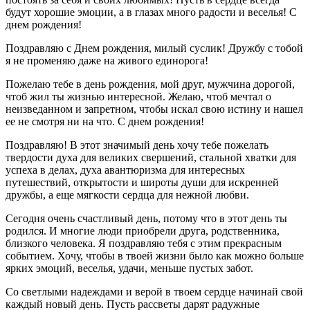
будут хорошие эмоции, а в глазах много радости и веселья! С
днем рождения!
Поздравляю с Днем рождения, милый суслик! Дружбу с тобой
я не променяю даже на живого единорога!
Пожелаю тебе в день рождения, мой друг, мужчина дорогой,
чтоб жил ты жизнью интересной. Желаю, чтоб мечтал о
неизведанном и запретном, чтобы искал свою истину и нашел
ее не смотря ни на что. С днем рождения!
Поздравляю! В этот значимый день хочу тебе пожелать
твердости духа для великих свершений, стальной хватки для
успеха в делах, духа авантюризма для интересных
путешествий, открытости и широты души для искренней
дружбы, а еще мягкости сердца для нежной любви.
Сегодня очень счастливый день, потому что в этот день ты
родился. И многие люди приобрели друга, родственника,
близкого человека. Я поздравляю тебя с этим прекрасным
событием. Хочу, чтобы в твоей жизни было как можно больше
ярких эмоций, веселья, удачи, меньше пустых забот.
Со светлыми надеждами и верой в твоем сердце начинай свой
каждый новый день. Пусть рассветы дарят радужные