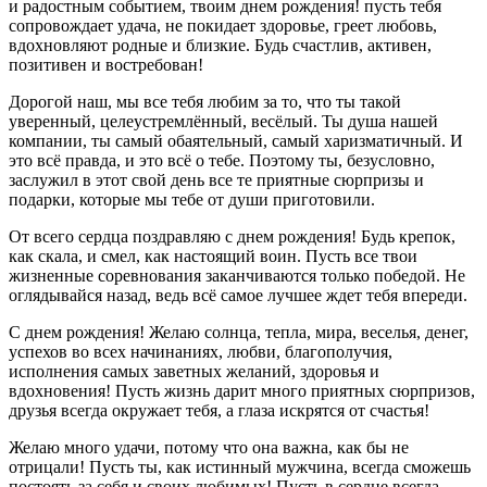
и радостным событием, твоим днем рождения! пусть тебя
сопровождает удача, не покидает здоровье, греет любовь,
вдохновляют родные и близкие. Будь счастлив, активен,
позитивен и востребован!
Дорогой наш, мы все тебя любим за то, что ты такой
уверенный, целеустремлённый, весёлый. Ты душа нашей
компании, ты самый обаятельный, самый харизматичный. И
это всё правда, и это всё о тебе. Поэтому ты, безусловно,
заслужил в этот свой день все те приятные сюрпризы и
подарки, которые мы тебе от души приготовили.
От всего сердца поздравляю с днем рождения! Будь крепок,
как скала, и смел, как настоящий воин. Пусть все твои
жизненные соревнования заканчиваются только победой. Не
оглядывайся назад, ведь всё самое лучшее ждет тебя впереди.
С днем рождения! Желаю солнца, тепла, мира, веселья, денег,
успехов во всех начинаниях, любви, благополучия,
исполнения самых заветных желаний, здоровья и
вдохновения! Пусть жизнь дарит много приятных сюрпризов,
друзья всегда окружает тебя, а глаза искрятся от счастья!
Желаю много удачи, потому что она важна, как бы не
отрицали! Пусть ты, как истинный мужчина, всегда сможешь
постоять за себя и своих любимых! Пусть в сердце всегда