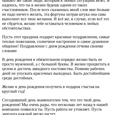
бывают же такие люди, которым в любых ситуациях везет. Я
надеюсь, что ты в жизни будешь одним из таких
счастливчиков. После всех сказанных мной слов мне больше
не надо ничего желать, эта фортуна хитрая штука она сама
выполнит все твои желания. И всё же, в случае, если всё это
не сбудется, желаю тебе оставаться человеком в любых
обстоятельствах.
Пусть этот праздник подарит красивые поздравления, самые
теплые пожелания, солнечное настроение и самое душевное
общение! Поздравление с днем рождения отчима своими
словами
В день рождения в обязательном порядке желаю быть не
просто мужчиной, а с большой буквы. В жизни процветать в
целом и достичь завидного постоянства. Помимо рабочих
дней не упускать красочных выходных. Быть достойнейшим
среди достойных.
Желаю в день рождения получить в подарок счастья на
круглый год!
Сегодняшний день знаменателен тем, что это твой день
рождения! Мы очень рады, что несколько лет назад в нашей
компании появился ты. Пусть работа не утомляет. Пусть
зарплата каждый месяц растет.