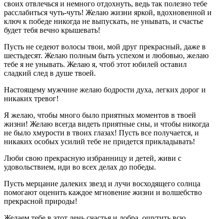
своих отвлечься и немного отдохнуть, ведь так полезно тебе
расслабиться чуть-чуть! Желаю жизни яркой, вдохновенной и
ключ к победе никогда не выпускать, не унывать, и счастье
будет тебя вечно крышевать!
Пусть не седеют волосы твои, мой друг прекрасный, даже в
шестьдесят. Желаю полным быть успехом и любовью, желаю
тебе я не унывать. Желаю я, чтоб этот юбилей оставил
сладкий след в душе твоей.
Настоящему мужчине желаю бодрости духа, легких дорог и
никаких тревог!
Я желаю, чтобы много было приятных моментов в твоей
жизни! Желаю всегда видеть приятные сны, и чтобы никогда
не было хмурости в твоих глазах! Пусть все получается, и
никаких особых усилий тебе не придется прикладывать!
Люби свою прекрасную избранницу и детей, живи с
удовольствием, иди во всех делах до победы.
Пусть мерцание далеких звезд и лучи восходящего солнца
помогают оценить каждое мгновение жизни и волшебство
прекрасной природы!
Желаем тебе в этот день счастья и добра, ощутить всю