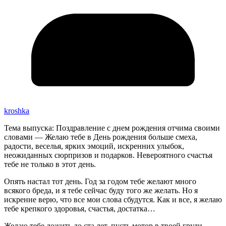
kroshka
Тема выпуска: Поздравление с днем рождения отчима своими
словами — Желаю тебе в День рождения больше смеха,
радости, веселья, ярких эмоций, искренних улыбок,
неожиданных сюрпризов и подарков. Невероятного счастья
тебе не только в этот день.
Опять настал тот день. Год за годом тебе желают много
всякого бреда, и я тебе сейчас буду того же желать. Но я
искренне верю, что все мои слова сбудутся. Как и все, я желаю
тебе крепкого здоровья, счастья, достатка…
Желаю тебе дожить до ста лет, пусть мотор в твоей груди