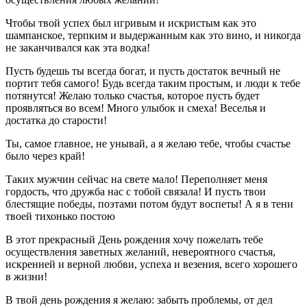
Чтобы твой успех был игривым и искристым как это
шампанское, терпким и выдержанным как это вино, и никогда
не заканчивался как эта водка!
Пусть будешь ты всегда богат, и пусть достаток вечный не
портит тебя самого! Будь всегда таким простым, и люди к тебе
потянутся! Желаю только счастья, которое пусть будет
проявляться во всем! Много улыбок и смеха! Веселья и
достатка до старости!
Ты, самое главное, не унывай, а я желаю тебе, чтобы счастье
было через край!
Таких мужчин сейчас на свете мало! Переполняет меня
гордость, что дружба нас с тобой связала! И пусть твои
блестящие победы, поэтами потом будут воспеты! А я в тени
твоей тихонько постою
В этот прекрасный День рождения хочу пожелать тебе
осуществления заветных желаний, невероятного счастья,
искренней и верной любви, успеха и везения, всего хорошего
в жизни!
В твой день рождения я желаю: забыть проблемы, от дел