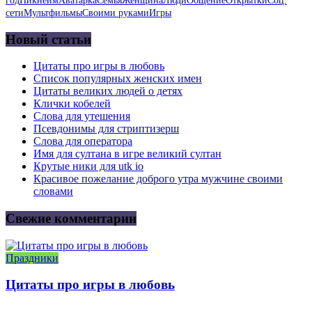
год
Никнейм
Аватарка
Семья
Женщина
Люди
Общение
Открытки
Соц.
сети
Мультфильмы
Своими руками
Игры
Новый статьи
Цитаты про игры в любовь
Список популярных женских имен
Цитаты великих людей о детях
Клички кобелей
Слова для утешения
Псевдонимы для стриптизерш
Слова для оператора
Имя для султана в игре великий султан
Крутые ники для utk io
Красивое пожелание доброго утра мужчине своими
словами
Свежие комментарии
Праздники
Цитаты про игры в любовь