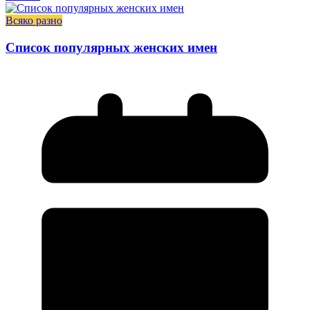
Всяко разно
Список популярных женских имен