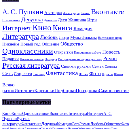
Вконтакте
А. С. Пушкин
Аватарка
Аксессуары
Бизнес
Девушка
Дети
Женщина
Игры
Головоломки
Детектив
Кино
Книга
Интернет
Комедия
Литература
Любовь
Люди
Мультфильмы
Настольные игры
Общество
Никнейм
Новый год
Общение
Одноклассники
Повесть
Открытки
Письменная работа
Роман
Подарки
Полезные советы
Природа
Рассуждение на заданную тему
Русская литература
Своими руками
Семья
Сериалы
Фантастика
Сеть
Фото
Соц. сети
Триллер
Фотки
Фрукты
Школа
Всяко
разно
Интернет
Картинки
Подборки
Праздники
Саморазвитие
Популярные метки
Кино
Книга
Одноклассники
Вконтакте
Литература
Интернет
А. С.
Пушкин
Русская
литература
Фантастика
Девушка
Комедия
Сеть
Роман
Любовь
Общество
Фот