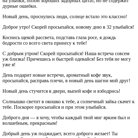
на улыбки, полон хороших задорных цитат, но не содержит
дурные ошибки.
Новый день, проснулись люди, солнце встало это классно!
Доброе утро! Скорей просыпайся, новому дню в 32 улыбайся!
Коснись щекой рассвета, подставь глаза росе, я дождь
бодрости со всего света принесу к тебе!
С добрым утром! Скорей просыпайся! Наша встреча совсем
уж близка! Причешись и быстрей одевайся! Без тебя не могу
уже я!
День подарит новые встречи, ароматный кофе звук,
просыпайся, расправь плечи, в новый день шагни мой друг!
Новый день стучится в двери, выпей кофе и взбодрись!
Солнышко светит в окошко к тебе, а солнечный зайка скачет к
тебе. Поскорее просыпайся и при этом улыбайся.
Доброго дня — я хочу, чтобы каждый твой миг ярким был и
волшебным, прекрасным!
Добрый день уж поджидает, всего доброго желает! Ты