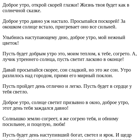
Доброе утро, открой скорей глазки! Жизнь твоя будет как в
солнечной сказке.
Доброе утро давно уж настало. Просыпайся поскорей! За
окошком солнце встало, пригревает оно все сильней.
Улыбнись наступающему дню, доброе утро, мой нежный
цветок!
Пусть будет добрым утро это, моим теплом, к тебе, согрето. А,
лучик утреннего солнца, пусть светит ласково в оконце!
Давай просыпайся скорее, сон сладкий, но это же сон. Утро
разлилось над городом, прими его мирный поклон.
Пусть пройдет день отлично и легко. Пусть будет в сердце у
тебя светло.
Доброе утро, солнце светит призывно в окно, доброе утро,
этот день тебя заждался давно!
Солнышко землю согреет, я же согрею тебя, и обниму
посильнее, и поцелую, любя!
Пусть будет день наступивший богат, светел и ярок. И щедр