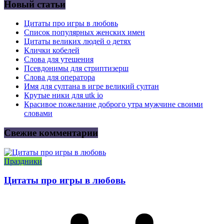
Новый статьи
Цитаты про игры в любовь
Список популярных женских имен
Цитаты великих людей о детях
Клички кобелей
Слова для утешения
Псевдонимы для стриптизерш
Слова для оператора
Имя для султана в игре великий султан
Крутые ники для utk io
Красивое пожелание доброго утра мужчине своими
словами
Свежие комментарии
Праздники
Цитаты про игры в любовь