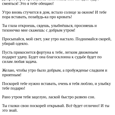
смеяться! Это я тебе обещаю!
Утро вновь стучится в дом, встало солнце за окном! И тебе
пора вставать, позабудь-ка про кровать!
Ты глаза откроешь, сядешь, улыбнёшься, просияешь и
тихонечко мне скажешь: с добрым утром!
Просыпайся, мой свет, уже утро настало. Поднимайся скорей,
убирай одеяло.
Пусть прикоснется фортуна к тебе, легким движеньем
подарит удачу. Будет она благосклонна к судьбе будет по
силам любая задача.
Желаю, чтобы утро было добрым, а пробужденье сладким и
приятным!
Поскорей тебе нужно вставать, очень я тебя люблю, и улыбку
тебе подарю!
Рано утром тебя зацелую, лаской быстро развею сон.
Ты глазки свои поскорей открывай. Всё будет отлично! И ты
это знай.