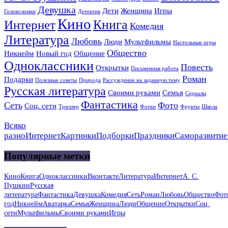
Девушка
Дети
Женщина
Игры
Головоломки
Детектив
Кино
Книга
Интернет
Комедия
Литература
Любовь
Люди
Мультфильмы
Настольные игры
Общество
Никнейм
Новый год
Общение
Одноклассники
Повесть
Открытки
Письменная работа
Роман
Подарки
Полезные советы
Природа
Рассуждение на заданную тему
Русская литература
Своими руками
Семья
Сериалы
Фантастика
Сеть
Фото
Соц. сети
Триллер
Фотки
Фрукты
Школа
Всяко
разно
Интернет
Картинки
Подборки
Праздники
Саморазвитие
Популярные метки
Кино
Книга
Одноклассники
Вконтакте
Литература
Интернет
А. С.
Пушкин
Русская
литература
Фантастика
Девушка
Комедия
Сеть
Роман
Любовь
Общество
Фот
год
Никнейм
Аватарка
Семья
Женщина
Люди
Общение
Открытки
Соц.
сети
Мультфильмы
Своими руками
Игры