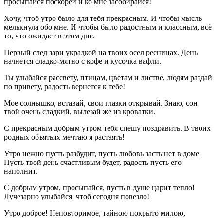
просыпайся поскорей и ко мне засобирайся!
Хочу, чтоб утро было для тебя прекрасным. И чтобы мысль
мелькнула обо мне. И чтобы было радостным и классным, всё
то, что ожидает в этом дне.
Первый след зари украдкой на твоих осел ресницах. День
начнется сладко-мятно с кофе и кусочка вафли.
Ты улыбайся рассвету, птицам, цветам и листве, людям раздай
по привету, радость вернется к тебе!
Мое солнышко, вставай, свои глазки открывай. Знаю, сон
твой очень сладкий, вылезай же из кроватки.
С прекрасным добрым утром тебя спешу поздравить. В твоих
родных объятьях мечтаю я растаять!
Утро нежно пусть разбудит, пусть любовь застынет в доме.
Пусть твой день счастливым будет, радость пусть его
наполнит.
С добрым утром, просыпайся, пусть в душе царит тепло!
Лучезарно улыбайся, чтоб сегодня повезло!
Утро доброе! Неповторимое, тайною покрыто милою,