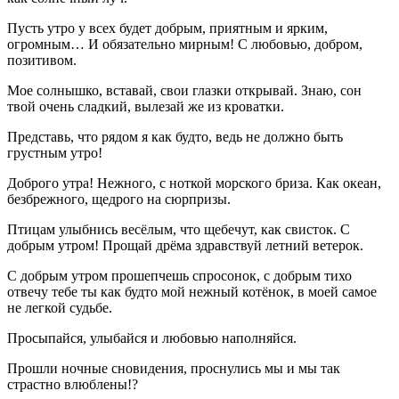
Пусть утро у всех будет добрым, приятным и ярким,
огромным… И обязательно мирным! С любовью, добром,
позитивом.
Мое солнышко, вставай, свои глазки открывай. Знаю, сон
твой очень сладкий, вылезай же из кроватки.
Представь, что рядом я как будто, ведь не должно быть
грустным утро!
Доброго утра! Нежного, с ноткой морского бриза. Как океан,
безбрежного, щедрого на сюрпризы.
Птицам улыбнись весёлым, что щебечут, как свисток. С
добрым утром! Прощай дрёма здравствуй летний ветерок.
С добрым утром прошепчешь спросонок, с добрым тихо
отвечу тебе ты как будто мой нежный котёнок, в моей самое
не легкой судьбе.
Просыпайся, улыбайся и любовью наполняйся.
Прошли ночные сновидения, проснулись мы и мы так
страстно влюблены!?